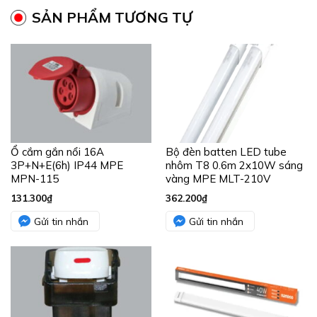
SẢN PHẨM TƯƠNG TỰ
Ổ cắm gắn nổi 16A
Bộ đèn batten LED tube
3P+N+E(6h) IP44 MPE
nhôm T8 0.6m 2x10W sáng
MPN-115
vàng MPE MLT-210V
131.300
₫
362.200
₫
Gửi tin nhắn
Gửi tin nhắn