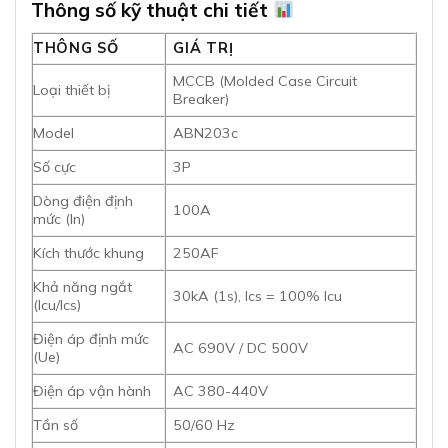
Thông số kỹ thuật chi tiết
THÔNG SỐ
GIÁ TRỊ
MCCB (Molded Case Circuit
Loại thiết bị
Breaker)
Model
ABN203c
Số cực
3P
Dòng điện định
100A
mức (In)
Kích thước khung
250AF
Khả năng ngắt
30kA (1s), Ics = 100% Icu
(Icu/Ics)
Điện áp định mức
AC 690V / DC 500V
(Ue)
Điện áp vận hành
AC 380-440V
Tần số
50/60 Hz