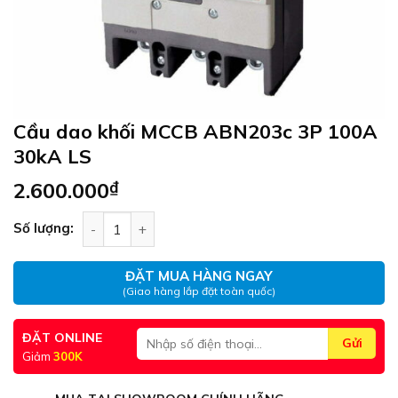
Cầu dao khối MCCB ABN203c 3P 100A
30kA LS
2.600.000
₫
Cầu dao khối MCCB ABN203c 3P 100A 30kA LS số
Số lượng:
ĐẶT MUA HÀNG NGAY
(Giao hàng lắp đặt toàn quốc)
ĐẶT ONLINE
Giảm
300K