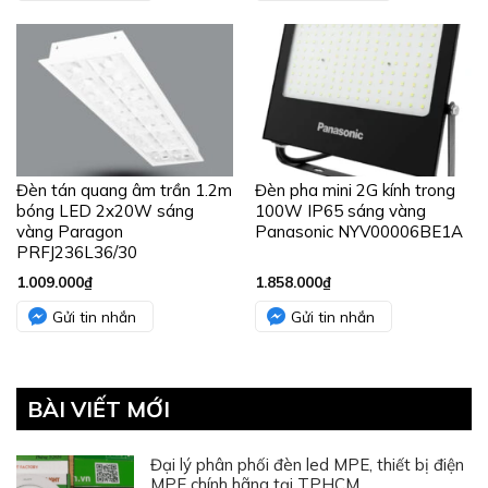
Đèn tán quang âm trần 1.2m
Đèn pha mini 2G kính trong
bóng LED 2x20W sáng
100W IP65 sáng vàng
vàng Paragon
Panasonic NYV00006BE1A
PRFJ236L36/30
1.009.000
₫
1.858.000
₫
Gửi tin nhắn
Gửi tin nhắn
BÀI VIẾT MỚI
Đại lý phân phối đèn led MPE, thiết bị điện
MPE chính hãng tại TPHCM