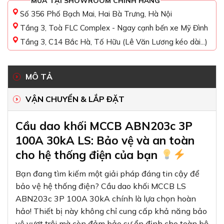
MUA TẠI SHOWROOM CHÍNH HÃNG
Số 356 Phố Bạch Mai, Hai Bà Trưng, Hà Nội
Tầng 3, Toà FLC Complex - Ngay cạnh bến xe Mỹ Đình
Tầng 3, C14 Bắc Hà, Tố Hữu (Lê Văn Lương kéo dài...)
MÔ TẢ
VẬN CHUYỂN & LẮP ĐẶT
Cầu dao khối MCCB ABN203c 3P
100A 30kA LS: Bảo vệ và an toàn
cho hệ thống điện của bạn
Bạn đang tìm kiếm một giải pháp đáng tin cậy để
bảo vệ hệ thống điện? Cầu dao khối MCCB LS
ABN203c 3P 100A 30kA chính là lựa chọn hoàn
hảo! Thiết bị này không chỉ cung cấp khả năng bảo
vệ vượt trội mà còn đảm bảo sự ổn định cho toàn bộ