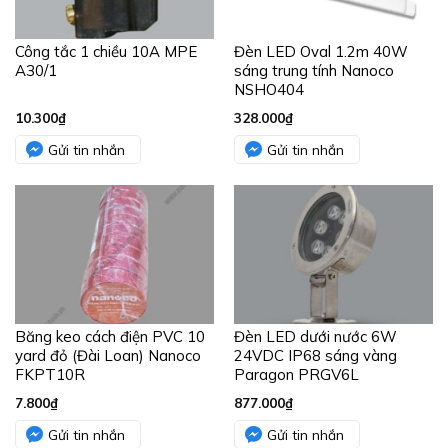
Công tắc 1 chiều 10A MPE
Đèn LED Oval 1.2m 40W
A30/1
sáng trung tính Nanoco
NSHO404
10.300
₫
328.000
₫
Gửi tin nhắn
Gửi tin nhắn
Băng keo cách điện PVC 10
Đèn LED dưới nước 6W
yard đỏ (Đài Loan) Nanoco
24VDC IP68 sáng vàng
FKPT10R
Paragon PRGV6L
7.800
₫
877.000
₫
Gửi tin nhắn
Gửi tin nhắn