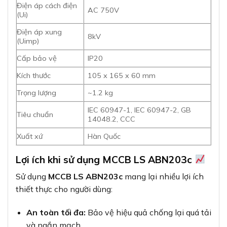
Điện áp cách điện
AC 750V
(Ui)
Điện áp xung
8kV
(Uimp)
Cấp bảo vệ
IP20
Kích thước
105 x 165 x 60 mm
Trọng lượng
~1.2 kg
IEC 60947-1, IEC 60947-2, GB
Tiêu chuẩn
14048.2, CCC
Xuất xứ
Hàn Quốc
Lợi ích khi sử dụng MCCB LS ABN203c
Sử dụng
MCCB LS ABN203c
mang lại nhiều lợi ích
thiết thực cho người dùng:
An toàn tối đa:
Bảo vệ hiệu quả chống lại quá tải
và ngắn mạch