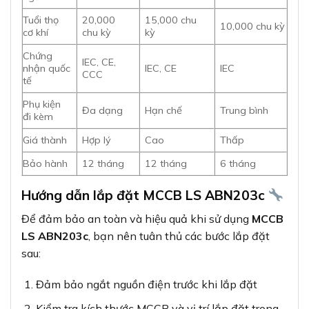
Tuổi thọ
20,000
15,000 chu
10,000 chu kỳ
cơ khí
chu kỳ
kỳ
Chứng
IEC, CE,
nhận quốc
IEC, CE
IEC
CCC
tế
Phụ kiện
Đa dạng
Hạn chế
Trung bình
đi kèm
Giá thành
Hợp lý
Cao
Thấp
Bảo hành
12 tháng
12 tháng
6 tháng
Hướng dẫn lắp đặt MCCB LS ABN203c
Để đảm bảo an toàn và hiệu quả khi sử dụng
MCCB
LS ABN203c
, bạn nên tuân thủ các bước lắp đặt
sau:
Đảm bảo ngắt nguồn điện trước khi lắp đặt
Kiểm tra kích thước MCCB và vị trí lắp đặt trong