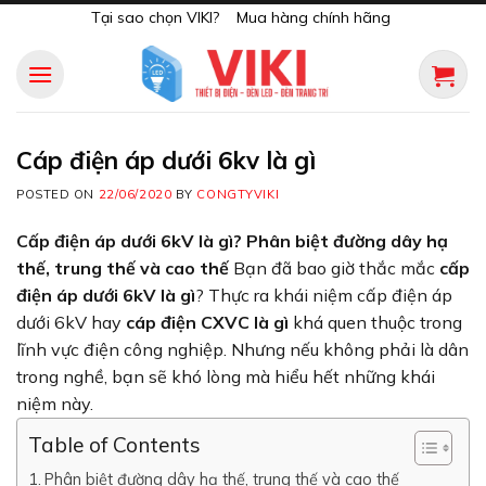
Skip
Tại sao chọn VIKI?
Mua hàng chính hãng
to
content
Cáp điện áp dưới 6kv là gì
POSTED ON
22/06/2020
BY
CONGTYVIKI
Cấp điện áp dưới 6kV là gì? Phân biệt đường dây hạ
thế, trung thế và cao thế
Bạn đã bao giờ thắc mắc
cấp
điện áp dưới 6kV là gì
? Thực ra khái niệm cấp điện áp
dưới 6kV hay
cáp điện CXVC là gì
khá quen thuộc trong
lĩnh vực điện công nghiệp. Nhưng nếu không phải là dân
trong nghề, bạn sẽ khó lòng mà hiểu hết những khái
niệm này.
Table of Contents
Phân biệt đường dây hạ thế, trung thế và cao thế