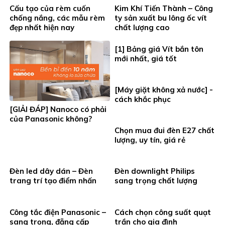
Cấu tạo của rèm cuốn
Kim Khí Tiến Thành – Công
chống nắng, các mẫu rèm
ty sản xuất bu lông ốc vít
đẹp nhất hiện nay
chất lượng cao
[1] Bảng giá Vít bắn tôn
mới nhất, giá tốt
[Máy giặt không xả nước] -
cách khắc phục
[GIẢI ĐÁP] Nanoco có phải
của Panasonic không?
Chọn mua đui đèn E27 chất
lượng, uy tín, giá rẻ
Đèn led dây dán – Đèn
Đèn downlight Philips
trang trí tạo điểm nhấn
sang trọng chất lượng
Công tắc điện Panasonic –
Cách chọn công suất quạt
sang trọng, đẵng cấp
trần cho gia đình