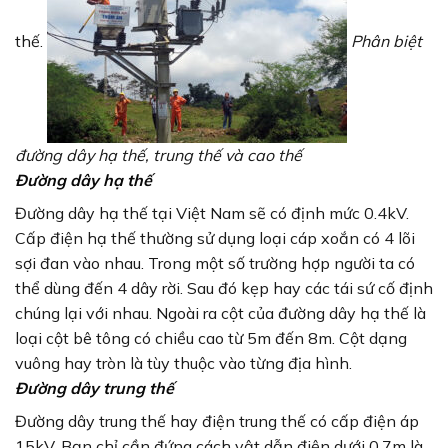
thế.
Phân biệt
đường dây hạ thế, trung thế và cao thế
Đường dây hạ thế
Đường dây hạ thế tại Việt Nam sẽ có định mức 0.4kV.
Cấp điện hạ thế thường sử dụng loại cáp xoắn có 4 lõi
sợi đan vào nhau. Trong một số trường hợp người ta có
thể dùng đến 4 dây rời. Sau đó kẹp hay các tái sứ cố định
chúng lại với nhau. Ngoài ra cột của đường dây hạ thế là
loại cột bê tông có chiều cao từ 5m đến 8m. Cột dạng
vuông hay tròn là tùy thuộc vào từng địa hình.
Đường dây trung thế
Đường dây trung thế hay điện trung thế có cấp điện áp
15kV. Bạn chỉ cần đứng cách vật dẫn điện dưới 0.7m là