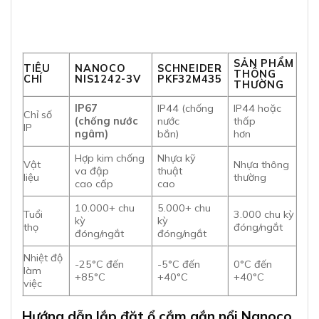
SẢN PHẨM
TIÊU
NANOCO
SCHNEIDER
THÔNG
CHÍ
NIS1242-3V
PKF32M435
THƯỜNG
IP67
IP44 (chống
IP44 hoặc
Chỉ số
(chống nước
nước
thấp
IP
ngâm)
bắn)
hơn
Hợp kim chống
Nhựa kỹ
Vật
Nhựa thông
va đập
thuật
liệu
thường
cao cấp
cao
10.000+ chu
5.000+ chu
Tuổi
3.000 chu kỳ
kỳ
kỳ
thọ
đóng/ngắt
đóng/ngắt
đóng/ngắt
Nhiệt độ
-25°C đến
-5°C đến
0°C đến
làm
+85°C
+40°C
+40°C
việc
Hướng dẫn lắp đặt ổ cắm gắn nổi Nanoco