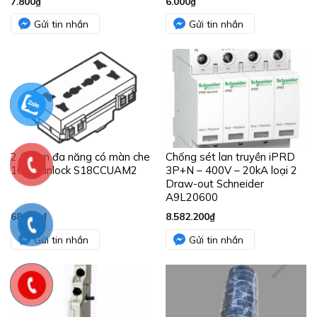
7.800
₫
6.000
₫
Gửi tin nhắn
Gửi tin nhắn
2 ổ cắm đa năng có màn che
Chống sét lan truyền iPRD
16A Vanlock S18CCUAM2
3P+N – 400V – 20kA loại 2
Draw-out Schneider
A9L20600
68.800
₫
8.582.200
₫
Gửi tin nhắn
Gửi tin nhắn