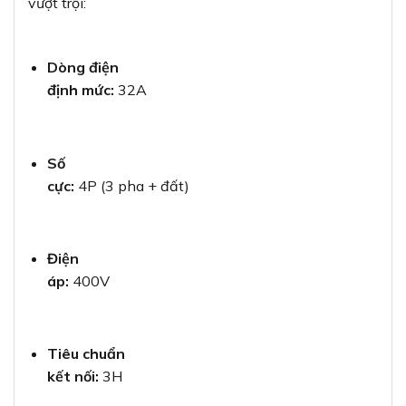
vượt trội:
Dòng điện
định mức:
32A
Số
cực:
4P (3 pha + đất)
Điện
áp:
400V
Tiêu chuẩn
kết nối:
3H