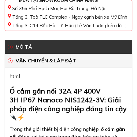
MUA TẠI SHOWROOM CHÍNH HÃNG
Số 356 Phố Bạch Mai, Hai Bà Trưng, Hà Nội
Tầng 3, Toà FLC Complex - Ngay cạnh bến xe Mỹ Đình
Tầng 3, C14 Bắc Hà, Tố Hữu (Lê Văn Lương kéo dài...)
MÔ TẢ
VẬN CHUYỂN & LẮP ĐẶT
html
Ổ cắm gắn nổi 32A 4P 400V
3H IP67 Nanoco NIS1242-3V: Giải
pháp điện công nghiệp đáng tin cậy
Trong thế giới thiết bị điện công nghiệp,
ổ cắm gắn
nổi
đóng vai trò quan trọng đảm bảo an toàn và