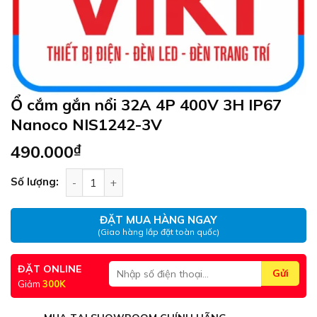
Ổ cắm gắn nổi 32A 4P 400V 3H IP67
Nanoco NIS1242-3V
490.000
₫
Ổ cắm gắn nổi 32A 4P 400V 3H IP67 Nanoco NIS
Số lượng:
ĐẶT MUA HÀNG NGAY
(Giao hàng lắp đặt toàn quốc)
ĐẶT ONLINE
Giảm
300K