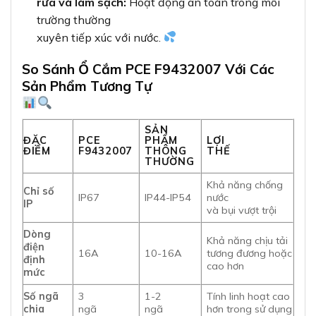
rửa và làm sạch:
Hoạt động an toàn trong môi
trường thường
xuyên tiếp xúc với nước.
So Sánh Ổ Cắm PCE F9432007 Với Các
Sản Phẩm Tương Tự
SẢN
ĐẶC
PCE
PHẨM
LỢI
ĐIỂM
F9432007
THÔNG
THẾ
THƯỜNG
Khả năng chống
Chỉ số
IP67
IP44-IP54
nước
IP
và bụi vượt trội
Dòng
Khả năng chịu tải
điện
16A
10-16A
tương đương hoặc
định
cao hơn
mức
Số ngã
3
1-2
Tính linh hoạt cao
chia
ngã
ngã
hơn trong sử dụng