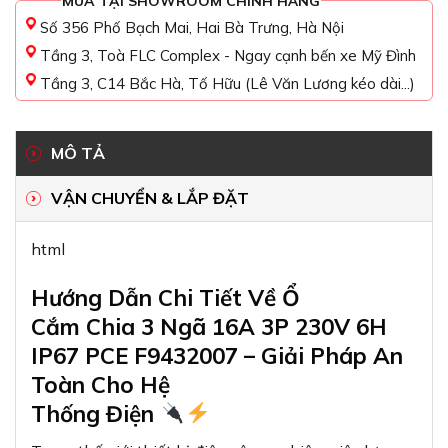
MUA TẠI SHOWROOM CHÍNH HÃNG
Số 356 Phố Bạch Mai, Hai Bà Trưng, Hà Nội
Tầng 3, Toà FLC Complex - Ngay cạnh bến xe Mỹ Đình
Tầng 3, C14 Bắc Hà, Tố Hữu (Lê Văn Lương kéo dài...)
MÔ TẢ
VẬN CHUYỂN & LẮP ĐẶT
html
Hướng Dẫn Chi Tiết Về Ổ
Cắm Chia 3 Ngã 16A 3P 230V 6H
IP67 PCE F9432007 – Giải Pháp An
Toàn Cho Hệ
Thống Điện