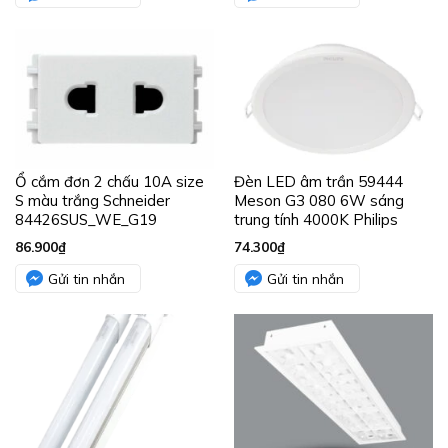
Ổ cắm đơn 2 chấu 10A size
Đèn LED âm trần 59444
S màu trắng Schneider
Meson G3 080 6W sáng
84426SUS_WE_G19
trung tính 4000K Philips
86.900
₫
74.300
₫
Gửi tin nhắn
Gửi tin nhắn