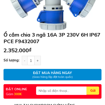
Ổ cắm chia 3 ngã 16A 3P 230V 6H IP67
PCE F9432007
2.352.000
₫
Ổ cắm chia 3 ngã 16A 3P 230V 6H IP67 PCE F943
Số lượng:
ĐẶT MUA HÀNG NGAY
(Giao hàng lắp đặt toàn quốc)
ĐẶT ONLINE
Giảm
300K