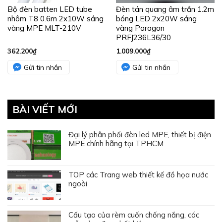
Bộ đèn batten LED tube
Đèn tán quang âm trần 1.2m
nhôm T8 0.6m 2x10W sáng
bóng LED 2x20W sáng
vàng MPE MLT-210V
vàng Paragon
PRFJ236L36/30
362.200
₫
1.009.000
₫
Gửi tin nhắn
Gửi tin nhắn
BÀI VIẾT MỚI
Đại lý phân phối đèn led MPE, thiết bị điện
MPE chính hãng tại TPHCM
TOP các Trang web thiết kế đồ họa nước
ngoài
Cấu tạo của rèm cuốn chống nắng, các