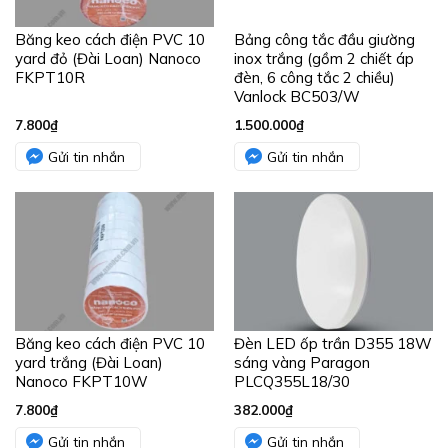
Băng keo cách điện PVC 10
Bảng công tắc đầu giường
yard đỏ (Đài Loan) Nanoco
inox trắng (gồm 2 chiết áp
FKPT10R
đèn, 6 công tắc 2 chiều)
Vanlock BC503/W
7.800
₫
1.500.000
₫
Gửi tin nhắn
Gửi tin nhắn
Băng keo cách điện PVC 10
Đèn LED ốp trần D355 18W
yard trắng (Đài Loan)
sáng vàng Paragon
Nanoco FKPT10W
PLCQ355L18/30
7.800
₫
382.000
₫
Gửi tin nhắn
Gửi tin nhắn