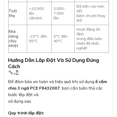
Độ bền cao hơn,
>10.000
5.000-
Tuổi
tiết
lần
7.000
thọ
kiệm chi phí thay
cắm/rút
lần
thế
Hoạt động ổn
Khả
định
năng
-25°C đến
0°C đến
trong điều kiện
chịu
85°C
40°C
nhiệt độ khắc
nhiệt
nghiệt
Hướng Dẫn Lắp Đặt Và Sử Dụng Đúng
Cách
Để đảm bảo an toàn và hiệu quả khi sử dụng
ổ cắm
chia 3 ngã PCE F9432007
, bạn cần tuân thủ các
bước lắp đặt và
sử dụng sau:
Quy trình lắp đặt: