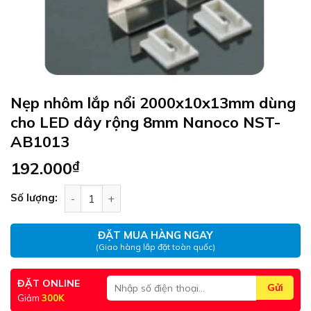
Nẹp nhôm lắp nổi 2000x10x13mm dùng
cho LED dây rộng 8mm Nanoco NST-
AB1013
192.000
₫
Nẹp nhôm lắp nổi 2000x10x13mm dùng cho LED
Số lượng:
ĐẶT MUA HÀNG NGAY
(Giao hàng lắp đặt toàn quốc)
ĐẶT ONLINE
Giảm
300K