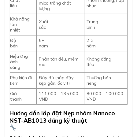
Chất
Nhôm thường, nắp
mica trắng chất
liệu
nhựa
lượng
Khả năng
Xuất
Trung
tản
sắc
bình
nhiệt
Độ
5+
2-3
bền
năm
năm
Hiệu ứng
Phân tán đều, mềm
Không đồng
ánh
mại
đều
sáng
Phụ kiện đi
Đầy đủ (nắp đậy,
Thường bán
kèm
kẹp gắn, ốc vít)
riêng
Giá
111.000 – 135.000
80.000 – 100.000
thành
VNĐ
VNĐ
Hướng dẫn lắp đặt Nẹp nhôm Nanoco
NST-AB1013 đúng kỹ thuật