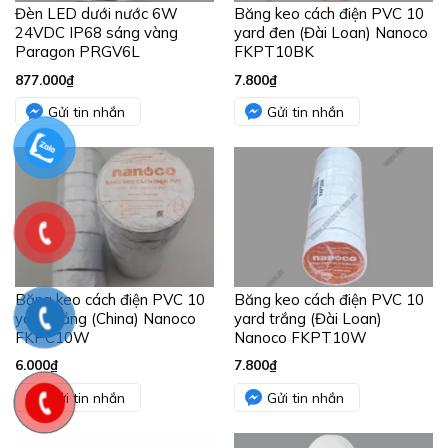
Đèn LED dưới nước 6W
Băng keo cách điện PVC 10
24VDC IP68 sáng vàng
yard đen (Đài Loan) Nanoco
Paragon PRGV6L
FKPT10BK
877.000
₫
7.800
₫
Gửi tin nhắn
Gửi tin nhắn
Băng keo cách điện PVC 10
Băng keo cách điện PVC 10
yard trắng (China) Nanoco
yard trắng (Đài Loan)
FKPC10W
Nanoco FKPT10W
6.000
₫
7.800
₫
Gửi tin nhắn
Gửi tin nhắn