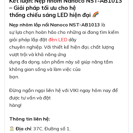
Kết luận: Nẹp nhôm Nanoco NST-AB1013
– Giải pháp tối ưu cho hệ
thống chiếu sáng LED hiện đại
Nẹp nhôm lắp nổi Nanoco NST-AB1013
là
sự lựa chọn hoàn hảo cho những ai đang tìm kiếm
giải pháp lắp đặt
đèn LED
dây
chuyên nghiệp. Với thiết kế hiện đại, chất lượng
vượt trội và khả năng ứng
dụng đa dạng, sản phẩm này sẽ giúp nâng tầm
không gian sống và làm việc của
bạn.
Đừng ngần ngại liên hệ với VIKI ngay hôm nay để
được tư vấn và đặt
hàng!
Thông tin liên hệ:
Địa chỉ
: 37C, Đường số 1,