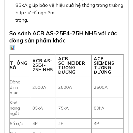
85kA giúp bảo vệ hiệu quả hệ thống trong trường
hợp sự cố nghiêm
trọng.
So sánh ACB AS-25E4-25H NH5 với các
dòng sản phẩm khác
ACB
ACB
ACB AS-
THÔNG
SCHNEIDER
SIEMENS
25E4-
SỐ
TƯƠNG
TƯƠNG
25H NH5
ĐƯƠNG
ĐƯƠNG
Dòng
định
2500A
2500A
2500A
mức
Khả
năng
85kA
75kA
80kA
ngắt
Số cực
4P
4P
4P