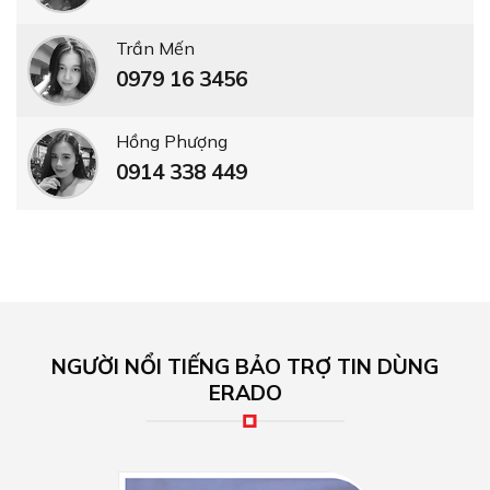
Trần Mến
0979 16 3456
Hồng Phượng
0914 338 449
NGƯỜI NỔI TIẾNG BẢO TRỢ TIN DÙNG
ERADO