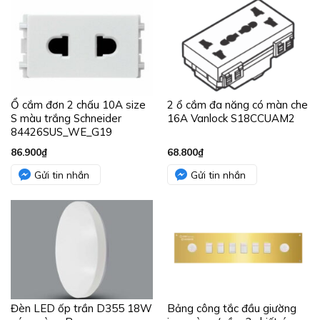
Ổ cắm đơn 2 chấu 10A size
2 ổ cắm đa năng có màn che
S màu trắng Schneider
16A Vanlock S18CCUAM2
84426SUS_WE_G19
86.900
₫
68.800
₫
Gửi tin nhắn
Gửi tin nhắn
Đèn LED ốp trần D355 18W
Bảng công tắc đầu giường