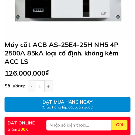
Máy cắt ACB AS-25E4-25H NH5 4P
2500A 85kA loại cố định, không kèm
ACC LS
126.000.000
₫
Máy cắt ACB AS-25E4-25H NH5 4P 2500A 85kA loạ
Số lượng:
ĐẶT MUA HÀNG NGAY
(Giao hàng lắp đặt toàn quốc)
ĐẶT ONLINE
Giảm
300K