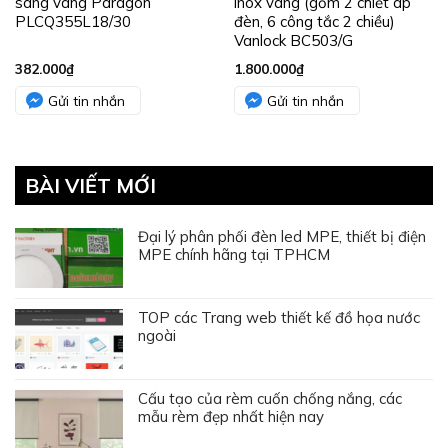
sáng vàng Paragon
inox vàng (gồm 2 chiết áp
PLCQ355L18/30
đèn, 6 công tắc 2 chiều)
Vanlock BC503/G
382.000
₫
1.800.000
₫
Gửi tin nhắn
Gửi tin nhắn
BÀI VIẾT MỚI
Đại lý phân phối đèn led MPE, thiết bị điện
MPE chính hãng tại TPHCM
TOP các Trang web thiết kế đồ họa nước
ngoài
Cấu tạo của rèm cuốn chống nắng, các
mẫu rèm đẹp nhất hiện nay