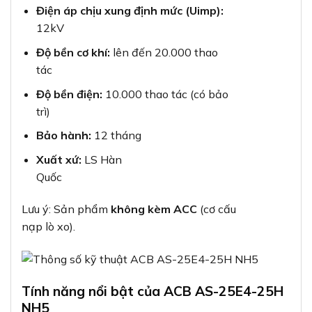
Điện áp chịu xung định mức (Uimp):
12kV
Độ bền cơ khí:
lên đến 20.000 thao
tác
Độ bền điện:
10.000 thao tác (có bảo
trì)
Bảo hành:
12 tháng
Xuất xứ:
LS Hàn
Quốc
Lưu ý: Sản phẩm
không kèm ACC
(cơ cấu
nạp lò xo).
Tính năng nổi bật của ACB AS-25E4-25H
NH5