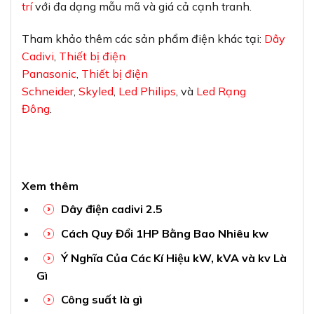
trí
với đa dạng mẫu mã và giá cả cạnh tranh.
Tham khảo thêm các sản phẩm điện khác tại:
Dây
Cadivi
,
Thiết bị điện
Panasonic
,
Thiết bị điện
Schneider
,
Skyled
,
Led Philips
, và
Led Rạng
Đông
.
Xem thêm
Dây điện cadivi 2.5
Cách Quy Đổi 1HP Bằng Bao Nhiêu kw
Ý Nghĩa Của Các Kí Hiệu kW, kVA và kv Là
Gì
Công suất là gì