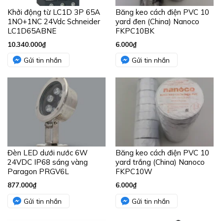
Khởi động từ LC1D 3P 65A
Băng keo cách điện PVC 10
1NO+1NC 24Vdc Schneider
yard đen (China) Nanoco
LC1D65ABNE
FKPC10BK
10.340.000
₫
6.000
₫
Gửi tin nhắn
Gửi tin nhắn
Đèn LED dưới nước 6W
Băng keo cách điện PVC 10
24VDC IP68 sáng vàng
yard trắng (China) Nanoco
Paragon PRGV6L
FKPC10W
877.000
₫
6.000
₫
Gửi tin nhắn
Gửi tin nhắn