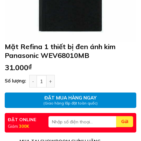
Mặt Refina 1 thiết bị đen ánh kim
Panasonic WEV68010MB
31.000
₫
Mặt Refina 1 thiết bị đen ánh kim Panasonic W
Số lượng:
ĐẶT MUA HÀNG NGAY
(Giao hàng lắp đặt toàn quốc)
ĐẶT ONLINE
Giảm
300K