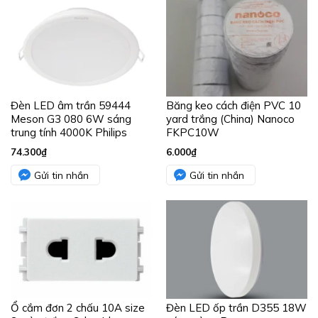
Đèn LED âm trần 59444
Băng keo cách điện PVC 10
Meson G3 080 6W sáng
yard trắng (China) Nanoco
trung tính 4000K Philips
FKPC10W
74.300
₫
6.000
₫
Gửi tin nhắn
Gửi tin nhắn
Ổ cắm đơn 2 chấu 10A size
Đèn LED ốp trần D355 18W