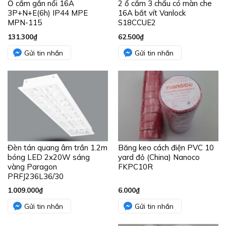
Ổ cắm gắn nổi 16A
2 ổ cắm 3 chấu có màn che
3P+N+E(6h) IP44 MPE
16A bắt vít Vanlock
MPN-115
S18CCUE2
131.300
₫
62.500
₫
Gửi tin nhắn
Gửi tin nhắn
Đèn tán quang âm trần 1.2m
Băng keo cách điện PVC 10
bóng LED 2x20W sáng
yard đỏ (China) Nanoco
vàng Paragon
FKPC10R
PRFJ236L36/30
1.009.000
₫
6.000
₫
Gửi tin nhắn
Gửi tin nhắn