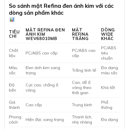
So sánh mặt Refina đen ánh kim với các
dòng sản phẩm khác
MẶT REFINA ĐEN
MẶT
DÒNG
TIÊU
ÁNH KIM
REFINA
WIDE
CHÍ
WEV68010MB
TRẮNG
KHÁC
PC/ABS
Chất
PC/ABS cao
PC/ABS cao cấp
tiêu
liệu
cấp
chuẩn
Màu
Đen ánh kim sang
Đa dạng
Trắng tinh tế
sắc
trọng
màu sắc
Cao, dễ ố
Độ
Cực cao, chống ố
vàng theo
Khá tốt
bền
vàng
thời gian
Giá
Phổ
Cao cấp
Trung bình
thành
thông
Phong
Thanh lịch,
Hiện đại, sang trọng
Đa dạng
cách
nhẹ nhàng