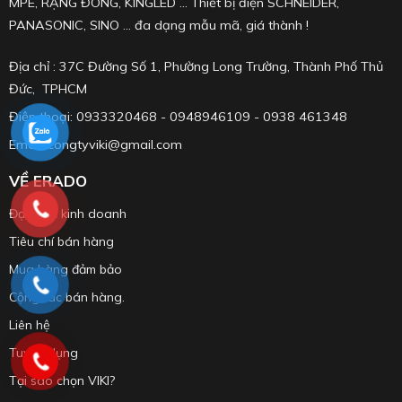
MPE, RẠNG ĐÔNG, KINGLED ... Thiết bị điện SCHNEIDER,
PANASONIC, SINO ... đa dạng mẫu mã, giá thành !
Địa chỉ : 37C Đường Số 1, Phường Long Trường, Thành Phố Thủ
Đức, TPHCM
Điện thoại: 0933320468 - 0948946109 - 0938 461348
Email: congtyviki@gmail.com
VỀ ERADO
Đạo đức kinh doanh
Tiêu chí bán hàng
Mua hàng đảm bảo
Cộng tác bán hàng.
Liên hệ
Tuyển dụng
Tại sao chọn VIKI?