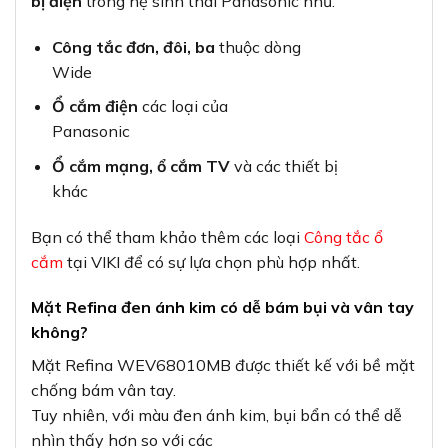
bị điện
trong hệ sinh thái Panasonic như:
Công tắc đơn, đôi, ba
thuộc dòng
Wide
Ổ cắm điện
các loại của
Panasonic
Ổ cắm mạng, ổ cắm TV
và các thiết bị
khác
Bạn có thể tham khảo thêm các loại
Công tắc ổ
cắm
tại VIKI để có sự lựa chọn phù hợp nhất.
Mặt Refina đen ánh kim có dễ bám bụi và vân tay
không?
Mặt Refina WEV68010MB được thiết kế với bề mặt
chống bám vân tay.
Tuy nhiên, với màu đen ánh kim, bụi bẩn có thể dễ
nhìn thấy hơn so với các