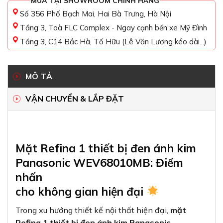
MUA TẠI SHOWROOM CHÍNH HÃNG
Số 356 Phố Bạch Mai, Hai Bà Trưng, Hà Nội
Tầng 3, Toà FLC Complex - Ngay cạnh bến xe Mỹ Đình
Tầng 3, C14 Bắc Hà, Tố Hữu (Lê Văn Lương kéo dài...)
MÔ TẢ
VẬN CHUYỂN & LẮP ĐẶT
Mặt Refina 1 thiết bị đen ánh kim
Panasonic WEV68010MB: Điểm
nhấn
cho không gian hiện đại
Trong xu hướng thiết kế nội thất hiện đại,
mặt
Refina 1 thiết bị đen ánh kim Panasonic