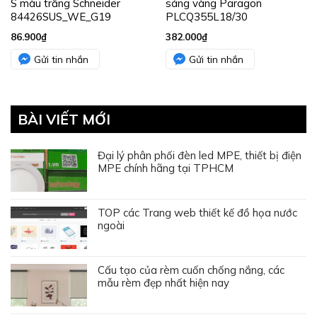
S màu trắng Schneider
sáng vàng Paragon
84426SUS_WE_G19
PLCQ355L18/30
86.900
₫
382.000
₫
Gửi tin nhắn
Gửi tin nhắn
BÀI VIẾT MỚI
Đại lý phân phối đèn led MPE, thiết bị điện
MPE chính hãng tại TPHCM
TOP các Trang web thiết kế đồ họa nước
ngoài
Cấu tạo của rèm cuốn chống nắng, các
mẫu rèm đẹp nhất hiện nay