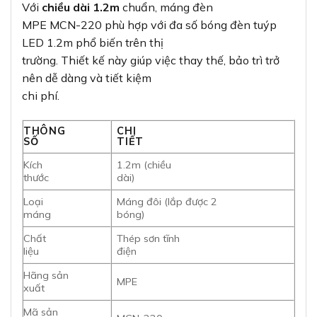
Với
chiều dài 1.2m
chuẩn, máng đèn
MPE MCN-220 phù hợp với đa số bóng đèn tuýp
LED 1.2m phổ biến trên thị
trường. Thiết kế này giúp việc thay thế, bảo trì trở
nên dễ dàng và tiết kiệm
chi phí.
THÔNG
CHI
SỐ
TIẾT
Kích
1.2m (chiều
thước
dài)
Loại
Máng đôi (lắp được 2
máng
bóng)
Chất
Thép sơn tĩnh
liệu
điện
Hãng sản
MPE
xuất
Mã sản