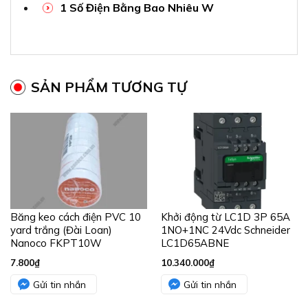
1 Số Điện Bằng Bao Nhiêu W
SẢN PHẨM TƯƠNG TỰ
Băng keo cách điện PVC 10
Khởi động từ LC1D 3P 65A
yard trắng (Đài Loan)
1NO+1NC 24Vdc Schneider
Nanoco FKPT10W
LC1D65ABNE
7.800
₫
10.340.000
₫
Gửi tin nhắn
Gửi tin nhắn