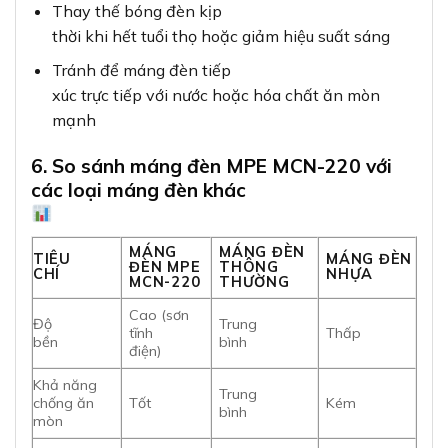
Thay thế bóng đèn kịp
thời khi hết tuổi thọ hoặc giảm hiệu suất sáng
Tránh để máng đèn tiếp
xúc trực tiếp với nước hoặc hóa chất ăn mòn
mạnh
6. So sánh máng đèn MPE MCN-220 với
các loại máng đèn khác
MÁNG
MÁNG ĐÈN
TIÊU
MÁNG ĐÈN
ĐÈN MPE
THÔNG
CHÍ
NHỰA
MCN-220
THƯỜNG
Cao (sơn
Độ
Trung
tĩnh
Thấp
bền
bình
điện)
Khả năng
Trung
chống ăn
Tốt
Kém
bình
mòn