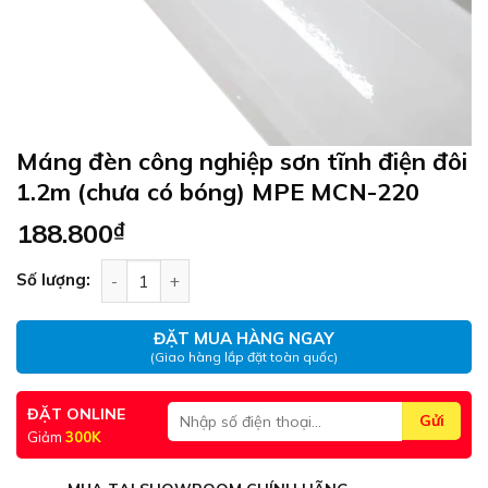
Máng đèn công nghiệp sơn tĩnh điện đôi
1.2m (chưa có bóng) MPE MCN-220
188.800
₫
Máng đèn công nghiệp sơn tĩnh điện đôi 1.2m (c
Số lượng:
ĐẶT MUA HÀNG NGAY
(Giao hàng lắp đặt toàn quốc)
ĐẶT ONLINE
Giảm
300K