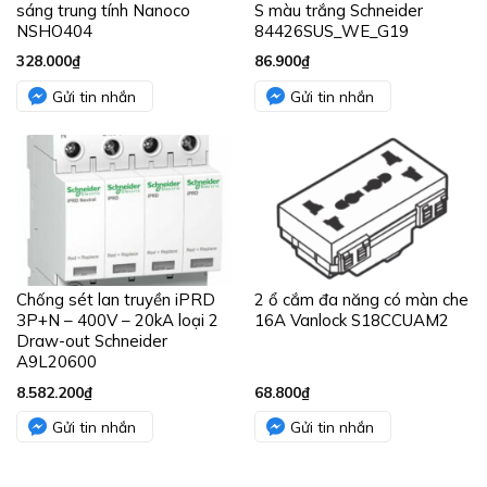
sáng trung tính Nanoco
S màu trắng Schneider
NSHO404
84426SUS_WE_G19
328.000
₫
86.900
₫
Gửi tin nhắn
Gửi tin nhắn
Chống sét lan truyền iPRD
2 ổ cắm đa năng có màn che
3P+N – 400V – 20kA loại 2
16A Vanlock S18CCUAM2
Draw-out Schneider
A9L20600
8.582.200
₫
68.800
₫
Gửi tin nhắn
Gửi tin nhắn