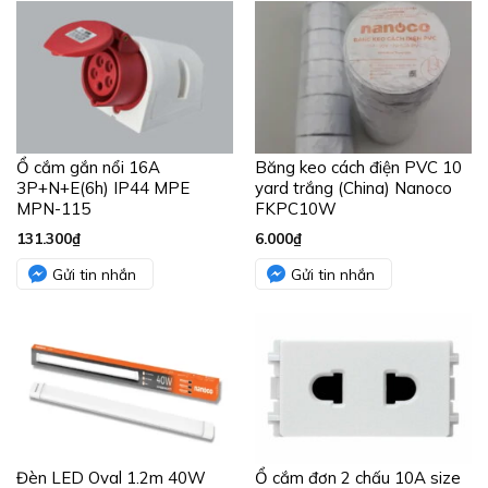
Ổ cắm gắn nổi 16A
Băng keo cách điện PVC 10
3P+N+E(6h) IP44 MPE
yard trắng (China) Nanoco
MPN-115
FKPC10W
131.300
₫
6.000
₫
Gửi tin nhắn
Gửi tin nhắn
Đèn LED Oval 1.2m 40W
Ổ cắm đơn 2 chấu 10A size