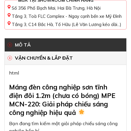
MUA TẠI SHOWROOM CHÍNH HÃNG
Số 356 Phố Bạch Mai, Hai Bà Trưng, Hà Nội
Tầng 3, Toà FLC Complex - Ngay cạnh bến xe Mỹ Đình
Tầng 3, C14 Bắc Hà, Tố Hữu (Lê Văn Lương kéo dài...)
MÔ TẢ
VẬN CHUYỂN & LẮP ĐẶT
html
Máng đèn công nghiệp sơn tĩnh
điện đôi 1.2m (chưa có bóng) MPE
MCN-220: Giải pháp chiếu sáng
công nghiệp hiệu quả
Bạn đang tìm kiếm một giải pháp chiếu sáng công
nghiệp bền bỉ,