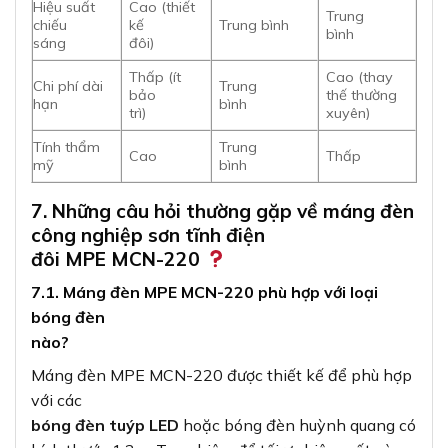
Hiệu suất
Cao (thiết
Trung
chiếu
kế
Trung bình
bình
sáng
đôi)
Thấp (ít
Cao (thay
Chi phí dài
Trung
bảo
thế thường
hạn
bình
trì)
xuyên)
Tính thẩm
Trung
Cao
Thấp
mỹ
bình
7. Những câu hỏi thường gặp về máng đèn
công nghiệp sơn tĩnh điện
đôi MPE MCN-220
7.1. Máng đèn MPE MCN-220 phù hợp với loại
bóng đèn
nào?
Máng đèn MPE MCN-220 được thiết kế để phù hợp
với các
bóng đèn tuýp LED
hoặc bóng đèn huỳnh quang có