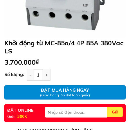
Khởi động từ MC-85a/4 4P 85A 380Vac
LS
3.700.000
₫
Khởi động từ MC-85a/4 4P 85A 380Vac LS số lượ
Số lượng:
ĐẶT MUA HÀNG NGAY
(Giao hàng lắp đặt toàn quốc)
ĐẶT ONLINE
Giảm
300K