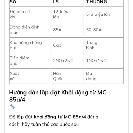
SỐ
LS
THƯỜNG
Độ bền cơ
12 triệu
5-8 triệu lần
khí
lần
Dòng điện định
85A
50-80A
mức
Khả năng chống
Trung
Cao
bụi
bình
Tiếp điểm
2NO+2NC
1NO+1NC
phụ
Xuất
Hàn
Đa
xứ
Quốc
dạng
Hướng dẫn lắp đặt Khởi động từ MC-
85a/4
Để lắp đặt
khởi động từ MC-85a/4
đúng
cách, hãy tuân thủ các bước sau: