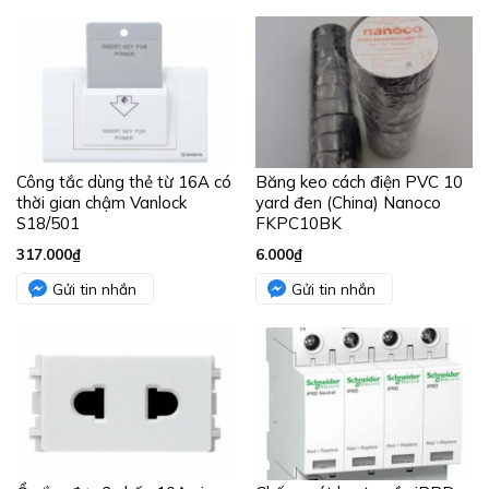
Công tắc dùng thẻ từ 16A có
Băng keo cách điện PVC 10
thời gian chậm Vanlock
yard đen (China) Nanoco
S18/501
FKPC10BK
317.000
₫
6.000
₫
Gửi tin nhắn
Gửi tin nhắn