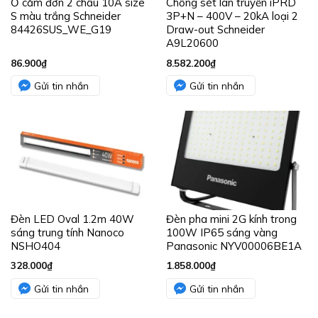
Ổ cắm đơn 2 chấu 10A size
Chống sét lan truyền iPRD
S màu trắng Schneider
3P+N – 400V – 20kA loại 2
84426SUS_WE_G19
Draw-out Schneider
A9L20600
86.900
₫
8.582.200
₫
Gửi tin nhắn
Gửi tin nhắn
Đèn LED Oval 1.2m 40W
Đèn pha mini 2G kính trong
sáng trung tính Nanoco
100W IP65 sáng vàng
NSHO404
Panasonic NYV00006BE1A
328.000
₫
1.858.000
₫
Gửi tin nhắn
Gửi tin nhắn