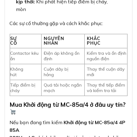
kịp thời:
Khi phát hiện tiếp điểm bị cháy,
mòn
Các sự cố thường gặp và cách khắc phục:
SỰ
NGUYÊN
KHẮC
CỐ
NHÂN
PHỤC
Contactor kêu
Điện áp không ổn
Kiểm tra và ổn định
ồn
định
nguồn điện
Không
Cuộn dây bị
Thay thế cuộn dây
hút
hỏng
mới
Tiếp điểm bị
Quá tải hoặc ngắn
Thay thế tiếp điểm
cháy
mạch
và kiểm tra tải
Mua Khởi động từ MC-85a/4 ở đâu uy tín?
Nếu bạn đang tìm kiếm
Khởi động từ MC-85a/4 4P
85A