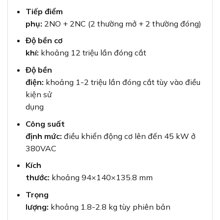
Tiếp điểm
phụ:
2NO + 2NC (2 thường mở + 2 thường đóng)
Độ bền cơ
khí:
khoảng 12 triệu lần đóng cắt
Độ bền
điện:
khoảng 1-2 triệu lần đóng cắt tùy vào điều
kiện sử
dụng
Công suất
định mức:
điều khiển động cơ lên đến 45 kW ở
380VAC
Kích
thước:
khoảng 94×140×135.8 mm
Trọng
lượng:
khoảng 1.8-2.8 kg tùy phiên bản