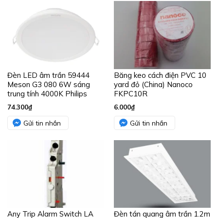
Đèn LED âm trần 59444
Băng keo cách điện PVC 10
Meson G3 080 6W sáng
yard đỏ (China) Nanoco
trung tính 4000K Philips
FKPC10R
74.300
₫
6.000
₫
Gửi tin nhắn
Gửi tin nhắn
Any Trip Alarm Switch LA
Đèn tán quang âm trần 1.2m