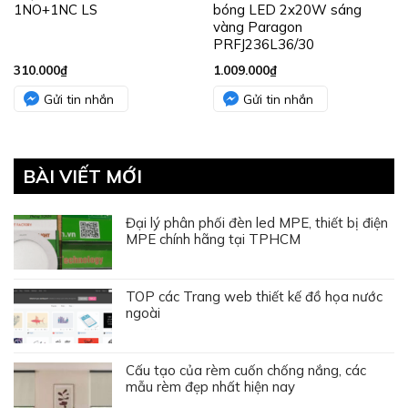
1NO+1NC LS
bóng LED 2x20W sáng
vàng Paragon
PRFJ236L36/30
310.000
₫
1.009.000
₫
Gửi tin nhắn
Gửi tin nhắn
BÀI VIẾT MỚI
Đại lý phân phối đèn led MPE, thiết bị điện
MPE chính hãng tại TPHCM
TOP các Trang web thiết kế đồ họa nước
ngoài
Cấu tạo của rèm cuốn chống nắng, các
mẫu rèm đẹp nhất hiện nay