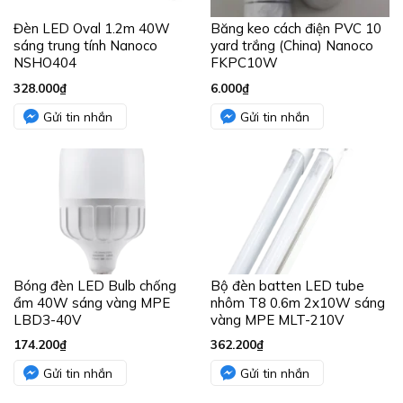
Đèn LED Oval 1.2m 40W
Băng keo cách điện PVC 10
sáng trung tính Nanoco
yard trắng (China) Nanoco
NSHO404
FKPC10W
328.000
₫
6.000
₫
Gửi tin nhắn
Gửi tin nhắn
Bóng đèn LED Bulb chống
Bộ đèn batten LED tube
ẩm 40W sáng vàng MPE
nhôm T8 0.6m 2x10W sáng
LBD3-40V
vàng MPE MLT-210V
174.200
₫
362.200
₫
Gửi tin nhắn
Gửi tin nhắn