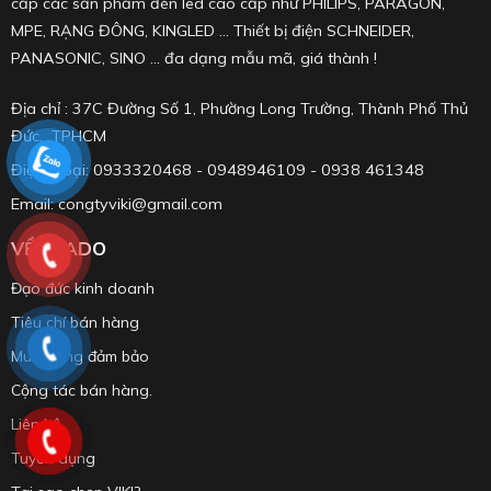
cấp các sản phẩm đèn led cao cấp như PHILIPS, PARAGON,
MPE, RẠNG ĐÔNG, KINGLED ... Thiết bị điện SCHNEIDER,
PANASONIC, SINO ... đa dạng mẫu mã, giá thành !
Địa chỉ : 37C Đường Số 1, Phường Long Trường, Thành Phố Thủ
Đức, TPHCM
Điện thoại: 0933320468 - 0948946109 - 0938 461348
Email: congtyviki@gmail.com
VỀ ERADO
Đạo đức kinh doanh
Tiêu chí bán hàng
Mua hàng đảm bảo
Cộng tác bán hàng.
Liên hệ
Tuyển dụng