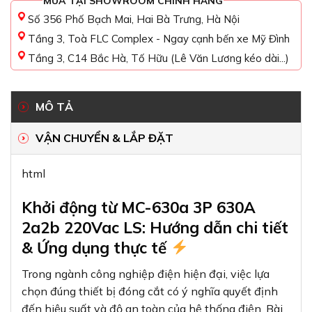
MUA TẠI SHOWROOM CHÍNH HÃNG
Số 356 Phố Bạch Mai, Hai Bà Trưng, Hà Nội
Tầng 3, Toà FLC Complex - Ngay cạnh bến xe Mỹ Đình
Tầng 3, C14 Bắc Hà, Tố Hữu (Lê Văn Lương kéo dài...)
MÔ TẢ
VẬN CHUYỂN & LẮP ĐẶT
html
Khởi động từ MC-630a 3P 630A
2a2b 220Vac LS: Hướng dẫn chi tiết
& Ứng dụng thực tế
Trong ngành công nghiệp điện hiện đại, việc lựa
chọn đúng thiết bị đóng cắt có ý nghĩa quyết định
đến hiệu suất và độ an toàn của hệ thống điện. Bài