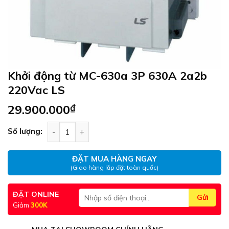
Khởi động từ MC-630a 3P 630A 2a2b
220Vac LS
29.900.000
₫
Khởi động từ MC-630a 3P 630A 2a2b 220Vac LS s
Số lượng:
ĐẶT MUA HÀNG NGAY
(Giao hàng lắp đặt toàn quốc)
ĐẶT ONLINE
Giảm
300K