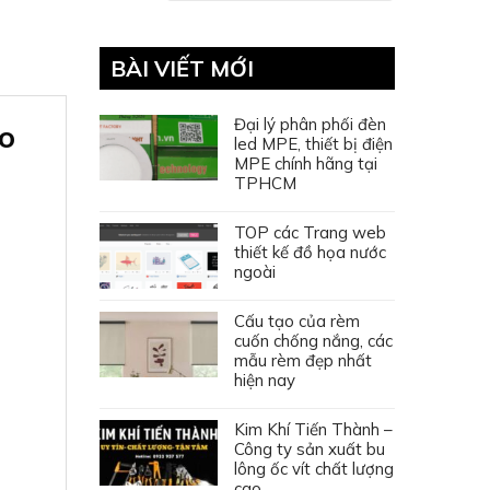
BÀI VIẾT MỚI
Đại lý phân phối đèn
o
led MPE, thiết bị điện
MPE chính hãng tại
TPHCM
TOP các Trang web
thiết kế đồ họa nước
ngoài
Cấu tạo của rèm
cuốn chống nắng, các
mẫu rèm đẹp nhất
hiện nay
Kim Khí Tiến Thành –
Công ty sản xuất bu
lông ốc vít chất lượng
cao