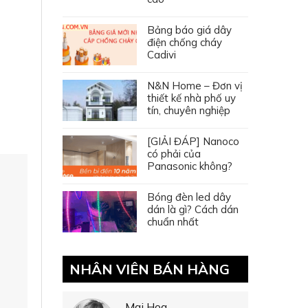
Bảng báo giá dây
điện chống cháy
Cadivi
N&N Home – Đơn vị
thiết kế nhà phố uy
tín, chuyên nghiệp
[GIẢI ĐÁP] Nanoco
có phải của
Panasonic không?
Bóng đèn led dây
dán là gì? Cách dán
chuẩn nhất
NHÂN VIÊN BÁN HÀNG
Mai Hoa