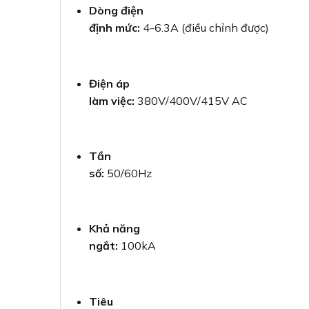
Dòng điện
định mức:
4-6.3A (điều chỉnh được)
Điện áp
làm việc:
380V/400V/415V AC
Tần
số:
50/60Hz
Khả năng
ngắt:
100kA
Tiêu