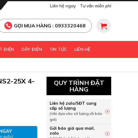
Liên hệ ngay
Tư vấn miễn phí
GỌI MUA HÀNG : 0933320468
T ĐIỆN
DÂY ĐIỆN
TIN TỨC
LIÊN HỆ
NS2-25X 4-
QUY TRÌNH ĐẶT
HÀNG
Liên hệ zalo/SĐT cung
cấp số lượng
 NS2-25X 4-6.3A Chint số lượng
(Viki dựa vào số lượng rồi báo
giá)
Gửi báo giá qua mail,
NGAY
zalo
àn quốc)