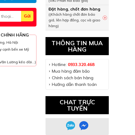
(VIKI Phản hồi báo giá)
Đặt hàng, chốt đơn hàng
((Khách hàng chốt đơn báo
giá, lên hợp đồng, cọc và giao
hàng)
 CHÍNH HÃNG
THÔNG TIN MUA
ưng, Hà Nội
HÀNG
y cạnh bến xe Mỹ
Văn Lương kéo dài...)
Hotline:
0933.320.468
Mua hàng đảm bảo
Chính sách bán hàng
Hướng dẫn thanh toán
CHAT TRỰC
TUYẾN