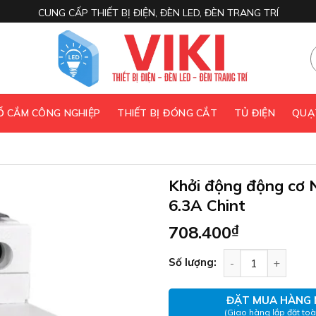
CUNG CẤP THIẾT BỊ ĐIỆN, ĐÈN LED, ĐÈN TRANG TRÍ
 Ổ CẮM CÔNG NGHIỆP
THIẾT BỊ ĐÓNG CẮT
TỦ ĐIỆN
QUẠ
Khởi động động cơ 
6.3A Chint
708.400
₫
Khởi động động cơ
Số lượng:
ĐẶT MUA HÀNG 
(Giao hàng lắp đặt to