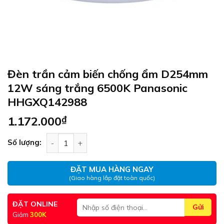
Đèn trần cảm biến chống ẩm D254mm
12W sáng trắng 6500K Panasonic
HHGXQ142988
1.172.000
₫
Đèn trần cảm biến chống ẩm D254mm 12W sáng
Số lượng:
ĐẶT MUA HÀNG NGAY
(Giao hàng lắp đặt toàn quốc)
ĐẶT ONLINE
Giảm
300K