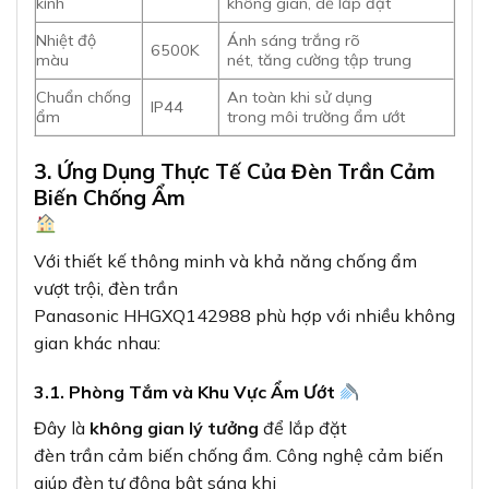
kính
không gian, dễ lắp đặt
Nhiệt độ
Ánh sáng trắng rõ
6500K
màu
nét, tăng cường tập trung
Chuẩn chống
An toàn khi sử dụng
IP44
ẩm
trong môi trường ẩm ướt
3. Ứng Dụng Thực Tế Của Đèn Trần Cảm
Biến Chống Ẩm
Với thiết kế thông minh và khả năng chống ẩm
vượt trội, đèn trần
Panasonic HHGXQ142988 phù hợp với nhiều không
gian khác nhau:
3.1. Phòng Tắm và Khu Vực Ẩm Ướt
Đây là
không gian lý tưởng
để lắp đặt
đèn trần cảm biến chống ẩm. Công nghệ cảm biến
giúp đèn tự động bật sáng khi