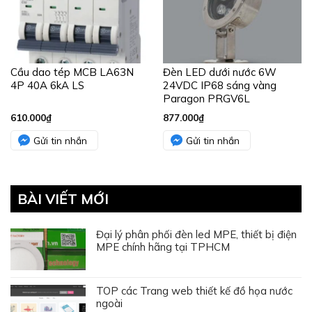
Cầu dao tép MCB LA63N
Đèn LED dưới nước 6W
4P 40A 6kA LS
24VDC IP68 sáng vàng
Paragon PRGV6L
610.000
₫
877.000
₫
Gửi tin nhắn
Gửi tin nhắn
BÀI VIẾT MỚI
Đại lý phân phối đèn led MPE, thiết bị điện
MPE chính hãng tại TPHCM
TOP các Trang web thiết kế đồ họa nước
ngoài