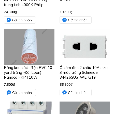
trung tính 4000K Philips
74.300
₫
10.300
₫
Gửi tin nhắn
Gửi tin nhắn
Băng keo cách điện PVC 10
Ổ cắm đơn 2 chấu 10A size
yard trắng (Đài Loan)
S màu trắng Schneider
Nanoco FKPT10W
84426SUS_WE_G19
7.800
₫
86.900
₫
Gửi tin nhắn
Gửi tin nhắn