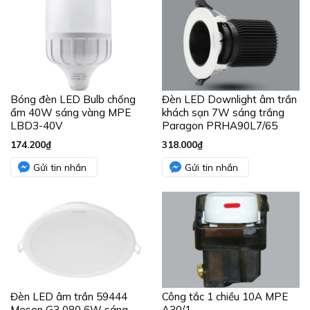
Bóng đèn LED Bulb chống
Đèn LED Downlight âm trần
ẩm 40W sáng vàng MPE
khách sạn 7W sáng trắng
LBD3-40V
Paragon PRHA90L7/65
174.200
₫
318.000
₫
Gửi tin nhắn
Gửi tin nhắn
Đèn LED âm trần 59444
Công tắc 1 chiều 10A MPE
Meson G3 080 6W sáng
A30/1