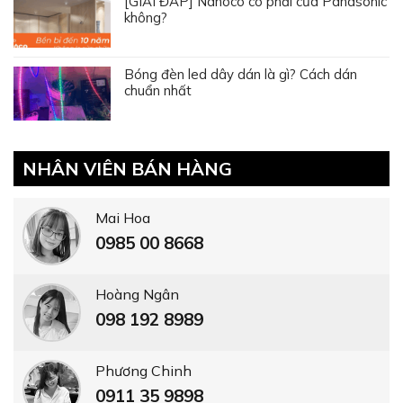
[GIẢI ĐÁP] Nanoco có phải của Panasonic
không?
Bóng đèn led dây dán là gì? Cách dán
chuẩn nhất
NHÂN VIÊN BÁN HÀNG
Mai Hoa
0985 00 8668
Hoàng Ngân
098 192 8989
Phương Chinh
0911 35 9898