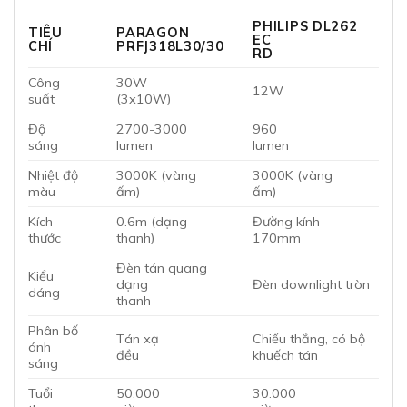
PHILIPS DL262
TIÊU
PARAGON
EC
CHÍ
PRFJ318L30/30
RD
Công
30W
12W
suất
(3x10W)
Độ
2700-3000
960
sáng
lumen
lumen
Nhiệt độ
3000K (vàng
3000K (vàng
màu
ấm)
ấm)
Kích
0.6m (dạng
Đường kính
thước
thanh)
170mm
Đèn tán quang
Kiểu
dạng
Đèn downlight tròn
dáng
thanh
Phân bố
Tán xạ
Chiếu thẳng, có bộ
ánh
đều
khuếch tán
sáng
Tuổi
50.000
30.000