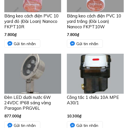
Băng keo cách điện PVC 10
Băng keo cách điện PVC 10
yard đỏ (Đài Loan) Nanoco
yard trắng (Đài Loan)
FKPT10R
Nanoco FKPT10W
7.800
₫
7.800
₫
Gửi tin nhắn
Gửi tin nhắn
Đèn LED dưới nước 6W
Công tắc 1 chiều 10A MPE
24VDC IP68 sáng vàng
A30/1
Paragon PRGV6L
877.000
₫
10.300
₫
Gửi tin nhắn
Gửi tin nhắn