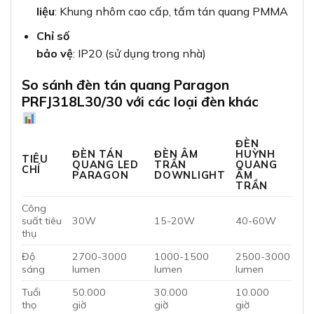
liệu
: Khung nhôm cao cấp, tấm tán quang PMMA
Chỉ số
bảo vệ
: IP20 (sử dụng trong nhà)
So sánh đèn tán quang Paragon
PRFJ318L30/30 với các loại đèn khác
ĐÈN
ĐÈN TÁN
ĐÈN ÂM
HUỲNH
TIÊU
QUANG LED
TRẦN
QUANG
CHÍ
PARAGON
DOWNLIGHT
ÂM
TRẦN
Công
suất tiêu
30W
15-20W
40-60W
thụ
Độ
2700-3000
1000-1500
2500-3000
sáng
lumen
lumen
lumen
Tuổi
50.000
30.000
10.000
thọ
giờ
giờ
giờ