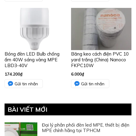
Bóng đèn LED Bulb chống
Băng keo cách điện PVC 10
ẩm 40W sáng vàng MPE
yard trắng (China) Nanoco
LBD3-40V
FKPC10W
174.200
₫
6.000
₫
Gửi tin nhắn
Gửi tin nhắn
BÀI VIẾT MỚI
Đại lý phân phối đèn led MPE, thiết bị điện
MPE chính hãng tại TPHCM