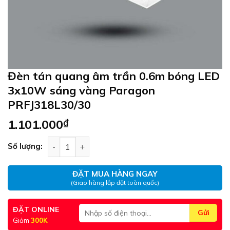
Đèn tán quang âm trần 0.6m bóng LED
3x10W sáng vàng Paragon
PRFJ318L30/30
1.101.000
₫
Đèn tán quang âm trần 0.6m bóng LED 3x10W sá
Số lượng:
ĐẶT MUA HÀNG NGAY
(Giao hàng lắp đặt toàn quốc)
ĐẶT ONLINE
Giảm
300K