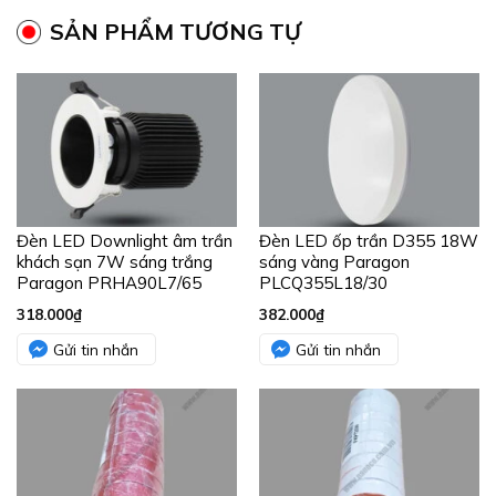
SẢN PHẨM TƯƠNG TỰ
Đèn LED Downlight âm trần
Đèn LED ốp trần D355 18W
khách sạn 7W sáng trắng
sáng vàng Paragon
Paragon PRHA90L7/65
PLCQ355L18/30
318.000
₫
382.000
₫
Gửi tin nhắn
Gửi tin nhắn