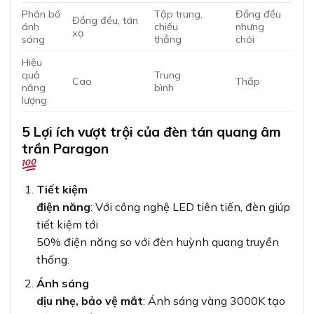
Phân bố
Tập trung,
Đồng đều
Đồng đều, tán
ánh
chiếu
nhưng
xạ
sáng
thẳng
chói
Hiệu
quả
Trung
Cao
Thấp
năng
bình
lượng
5 Lợi ích vượt trội của đèn tán quang âm
trần Paragon
Tiết kiệm
điện năng
: Với công nghệ LED tiên tiến, đèn giúp
tiết kiệm tới
50% điện năng so với đèn huỳnh quang truyền
thống.
Ánh sáng
dịu nhẹ, bảo vệ mắt
: Ánh sáng vàng 3000K tạo