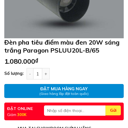
Đèn pha tiêu điểm màu đen 20W sáng
trắng Paragon PSLUU20L-B/65
1.080.000
₫
Đèn pha tiêu điểm màu đen 20W sáng trắng Par
Số lượng:
ĐẶT MUA HÀNG NGAY
(Giao hàng lắp đặt toàn quốc)
ĐẶT ONLINE
Giảm
300K