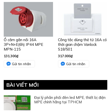
Ổ cắm gắn nổi 16A
Công tắc dùng thẻ từ 16A có
3P+N+E(6h) IP44 MPE
thời gian chậm Vanlock
MPN-115
S18/501
131.300
₫
317.000
₫
Gửi tin nhắn
Gửi tin nhắn
BÀI VIẾT MỚI
Đại lý phân phối đèn led MPE, thiết bị điện
MPE chính hãng tại TPHCM