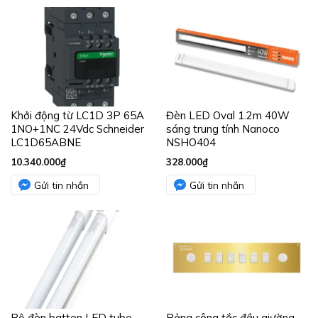
Khởi động từ LC1D 3P 65A
Đèn LED Oval 1.2m 40W
1NO+1NC 24Vdc Schneider
sáng trung tính Nanoco
LC1D65ABNE
NSHO404
10.340.000
₫
328.000
₫
Gửi tin nhắn
Gửi tin nhắn
Bộ đèn batten LED tube
Bảng công tắc đầu giường