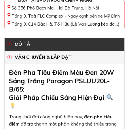
MUA TẠI SHOWROOM CHÍNH HÃNG
Số 356 Phố Bạch Mai, Hai Bà Trưng, Hà Nội
Tầng 3, Toà FLC Complex - Ngay cạnh bến xe Mỹ Đình
Tầng 3, C14 Bắc Hà, Tố Hữu (Lê Văn Lương kéo dài...)
MÔ TẢ
VẬN CHUYỂN & LẮP ĐẶT
Đèn Pha Tiêu Điểm Màu Đen 20W
Sáng Trắng Paragon PSLUU20L-
B/65:
Giải Pháp Chiếu Sáng Hiện Đại
Trong thời đại công nghệ hiện nay,
đèn pha tiêu
điểm
đã trở thành một phần không thể thiếu trong