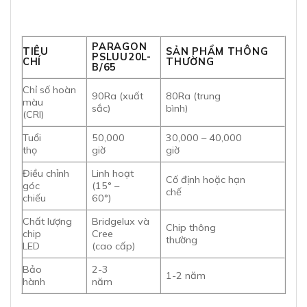
PARAGON
TIÊU
SẢN PHẨM THÔNG
PSLUU20L-
CHÍ
THƯỜNG
B/65
Chỉ số hoàn
90Ra (xuất
80Ra (trung
màu
sắc)
bình)
(CRI)
Tuổi
50,000
30,000 – 40,000
thọ
giờ
giờ
Điều chỉnh
Linh hoạt
Cố định hoặc hạn
góc
(15° –
chế
chiếu
60°)
Chất lượng
Bridgelux và
Chip thông
chip
Cree
thường
LED
(cao cấp)
Bảo
2-3
1-2 năm
hành
năm