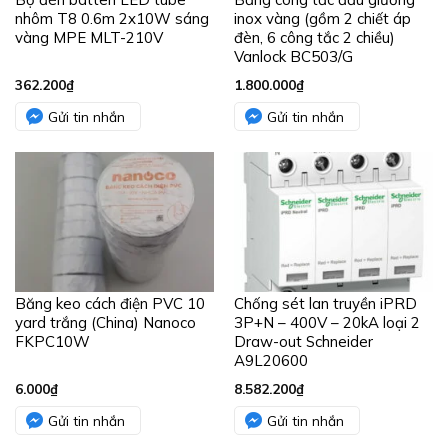
nhôm T8 0.6m 2x10W sáng
inox vàng (gồm 2 chiết áp
vàng MPE MLT-210V
đèn, 6 công tắc 2 chiều)
Vanlock BC503/G
362.200
₫
1.800.000
₫
Gửi tin nhắn
Gửi tin nhắn
Băng keo cách điện PVC 10
Chống sét lan truyền iPRD
yard trắng (China) Nanoco
3P+N – 400V – 20kA loại 2
FKPC10W
Draw-out Schneider
A9L20600
6.000
₫
8.582.200
₫
Gửi tin nhắn
Gửi tin nhắn