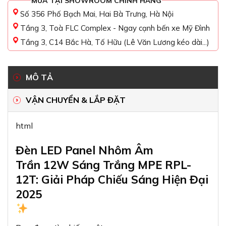
MUA TẠI SHOWROOM CHÍNH HÃNG
Số 356 Phố Bạch Mai, Hai Bà Trưng, Hà Nội
Tầng 3, Toà FLC Complex - Ngay cạnh bến xe Mỹ Đình
Tầng 3, C14 Bắc Hà, Tố Hữu (Lê Văn Lương kéo dài...)
MÔ TẢ
VẬN CHUYỂN & LẮP ĐẶT
html
Đèn LED Panel Nhôm Âm
Trần 12W Sáng Trắng MPE RPL-
12T: Giải Pháp Chiếu Sáng Hiện Đại
2025