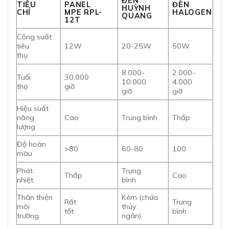
ĐÈN
TIÊU
PANEL
ĐÈN
HUỲNH
CHÍ
MPE RPL-
HALOGEN
QUANG
12T
Công suất
tiêu
12W
20-25W
50W
thụ
8.000-
2.000-
Tuổi
30.000
10.000
4.000
thọ
giờ
giờ
giờ
Hiệu suất
năng
Cao
Trung bình
Thấp
lượng
Độ hoàn
>80
60-80
100
màu
Phát
Trung
Thấp
Cao
nhiệt
bình
Thân thiện
Kém (chứa
Rất
Trung
môi
thủy
tốt
bình
trường
ngân)