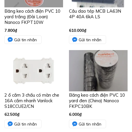
Băng keo cách điện PVC 10
Cầu dao tép MCB LA63N
yard trắng (Đài Loan)
4P 40A 6kA LS
Nanoco FKPT10W
7.800
₫
610.000
₫
Gửi tin nhắn
Gửi tin nhắn
2 ổ cắm 3 chấu có màn che
Băng keo cách điện PVC 10
16A cắm nhanh Vanlock
yard đen (China) Nanoco
S18CCUE2/CN
FKPC10BK
62.500
₫
6.000
₫
Gửi tin nhắn
Gửi tin nhắn