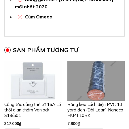
mới nhất 2020
Cùm Omega
SẢN PHẨM TƯƠNG TỰ
Công tắc dùng thẻ từ 16A có
Băng keo cách điện PVC 10
thời gian chậm Vanlock
yard đen (Đài Loan) Nanoco
S18/501
FKPT10BK
317.000
₫
7.800
₫