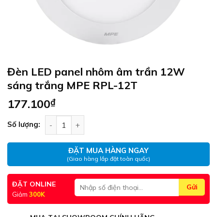
Đèn LED panel nhôm âm trần 12W
sáng trắng MPE RPL-12T
177.100
₫
Đèn LED panel nhôm âm trần 12W sáng trắng MP
Số lượng:
ĐẶT MUA HÀNG NGAY
(Giao hàng lắp đặt toàn quốc)
ĐẶT ONLINE
Giảm
300K