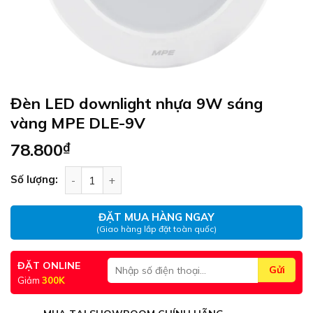
Đèn LED downlight nhựa 9W sáng
vàng MPE DLE-9V
78.800
₫
Đèn LED downlight nhựa 9W sáng vàng MPE DLE-
Số lượng:
ĐẶT MUA HÀNG NGAY
(Giao hàng lắp đặt toàn quốc)
ĐẶT ONLINE
Giảm
300K