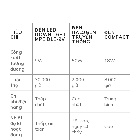
ĐÈN
ĐÈN LED
TIÊU
HALOGEN
ĐÈN
DOWNLIGHT
CHÍ
TRUYỀN
COMPACT
MPE DLE-9V
THỐNG
Công
suất
9W
50W
18W
tương
đương
Tuổi
30.000
2.000
8.000
thọ
giờ
giờ
giờ
Chi
Thấp
Cao
Trung
phí điện
nhất
nhất
bình
năng
Nhiệt
Rất cao,
độ khi
Thấp, an
nguy cơ
Cao
hoạt
toàn
cháy
động