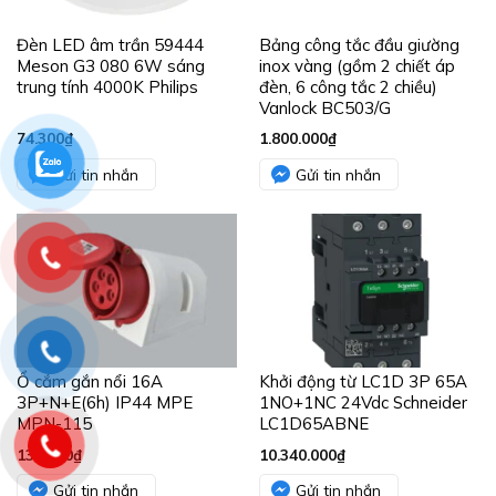
Đèn LED âm trần 59444
Bảng công tắc đầu giường
Meson G3 080 6W sáng
inox vàng (gồm 2 chiết áp
trung tính 4000K Philips
đèn, 6 công tắc 2 chiều)
Vanlock BC503/G
74.300
₫
1.800.000
₫
Gửi tin nhắn
Gửi tin nhắn
Ổ cắm gắn nổi 16A
Khởi động từ LC1D 3P 65A
3P+N+E(6h) IP44 MPE
1NO+1NC 24Vdc Schneider
MPN-115
LC1D65ABNE
131.300
₫
10.340.000
₫
Gửi tin nhắn
Gửi tin nhắn