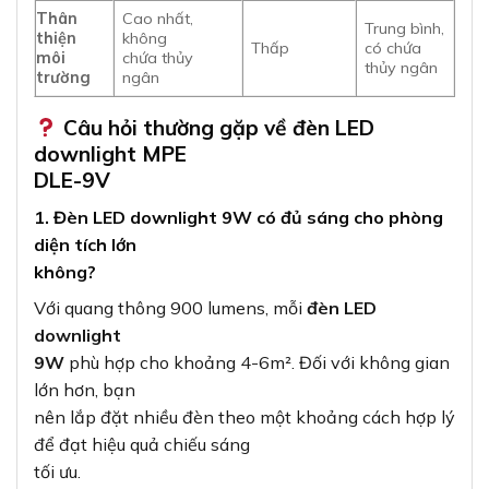
Thân
Cao nhất,
Trung bình,
thiện
không
Thấp
có chứa
môi
chứa thủy
thủy ngân
trường
ngân
Câu hỏi thường gặp về đèn LED
downlight MPE
DLE-9V
1. Đèn LED downlight 9W có đủ sáng cho phòng
diện tích lớn
không?
Với quang thông 900 lumens, mỗi
đèn LED
downlight
9W
phù hợp cho khoảng 4-6m². Đối với không gian
lớn hơn, bạn
nên lắp đặt nhiều đèn theo một khoảng cách hợp lý
để đạt hiệu quả chiếu sáng
tối ưu.