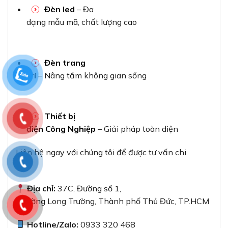
Đèn led
– Đa
dạng mẫu mã, chất lượng cao
Đèn trang
trí
– Nâng tầm không gian sống
Thiết bị
điện Công Nghiệp
– Giải pháp toàn diện
Liên hệ ngay với chúng tôi để được tư vấn chi
tiết:
Địa chỉ:
37C, Đường số 1,
Phường Long Trường, Thành phố Thủ Đức, TP.HCM
Hotline/Zalo:
0933 320 468