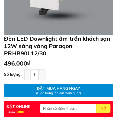
Đèn LED Downlight âm trần khách sạn
12W sáng vàng Paragon
PRHB90L12/30
496.000
₫
Đèn LED Downlight âm trần khách sạn 12W sán
Số lượng:
ĐẶT MUA HÀNG NGAY
(Giao hàng lắp đặt toàn quốc)
ĐẶT ONLINE
Giảm
300K