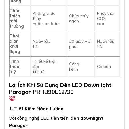
lượng
Thân
Không chứa
Phát thải
thiện
Chứa thủy
thủy
CO2
môi
ngân
ngân, an toàn
cao
trường
Thời
gian
Ngay lập
30 giây – 3
Ngay lập
khởi
tức
phút
tức
động
Tính
Thiết kế hiện
Cồng
thẩm
đại,
Cơ bản
kềnh
mỹ
tinh tế
Lợi Ích Khi Sử Dụng Đèn LED Downlight
Paragon PRHB90L12/30
1. Tiết Kiệm Năng Lượng
Với công nghệ LED tiên tiến,
đèn downlight
Paragon