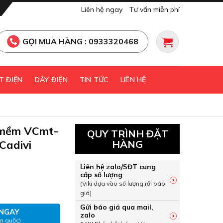
Liên hệ ngay
Tư vấn miễn phí
GỌI MUA HÀNG : 0933320468
T ĐIỆN
DÂY ĐIỆN
TIN TỨC
LIÊN HỆ
t mềm VCmt-
QUY TRÌNH ĐẶT
Cadivi
HÀNG
Liên hệ zalo/SĐT cung
cấp số lượng
ột mềm VCmt-4x1mm2, 300/500V Cadivi số lượng
(Viki dựa vào số lượng rồi báo
giá)
Gửi báo giá qua mail,
NGAY
zalo
àn quốc)