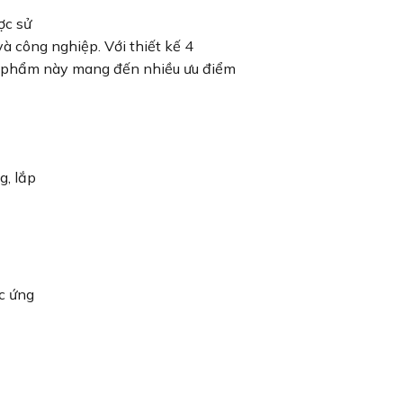
ợc sử
à công nghiệp. Với thiết kế 4
ản phẩm này mang đến nhiều ưu điểm
g, lắp
ác ứng