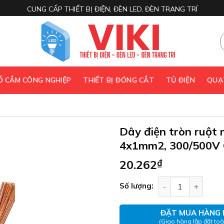
CUNG CẤP THIẾT BỊ ĐIỆN, ĐÈN LED, ĐÈN TRANG TRÍ
 Ổ CẮM CÔNG NGHIỆP
THIẾT BỊ ĐÓNG CẮT
TỦ ĐIỆN
QUẠ
Dây điện tròn ruộ
4x1mm2, 300/500V 
20.262
₫
Dây điện tròn ru
Số lượng:
ĐẶT MUA HÀNG 
(Giao hàng lắp đặt to