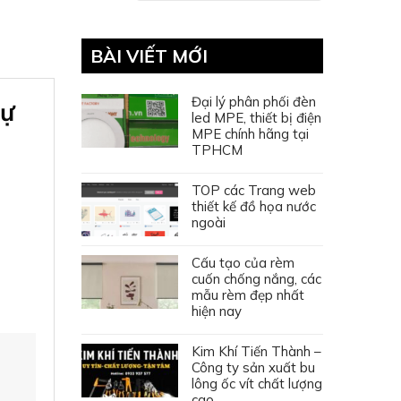
BÀI VIẾT MỚI
Đại lý phân phối đèn
Sự
led MPE, thiết bị điện
MPE chính hãng tại
TPHCM
TOP các Trang web
thiết kế đồ họa nước
ngoài
Cấu tạo của rèm
cuốn chống nắng, các
mẫu rèm đẹp nhất
hiện nay
Kim Khí Tiến Thành –
Công ty sản xuất bu
lông ốc vít chất lượng
cao