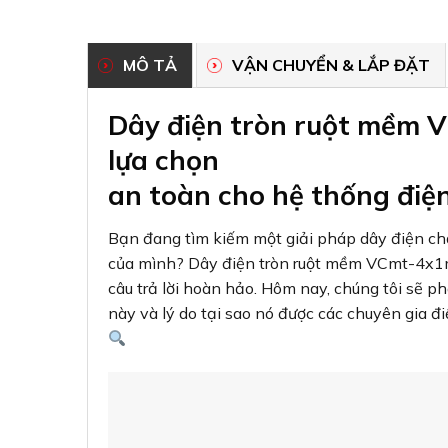
MÔ TẢ
VẬN CHUYỂN & LẮP ĐẶT
Dây điện tròn ruột mềm 
lựa chọn
an toàn cho hệ thống điệ
Bạn đang tìm kiếm một giải pháp dây điện chấ
của mình? Dây điện tròn ruột mềm VCmt-4x1m
câu trả lời hoàn hảo. Hôm nay, chúng tôi sẽ p
này và lý do tại sao nó được các chuyên gia đi