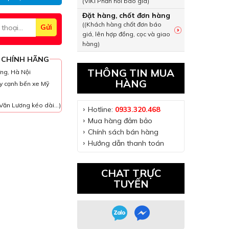
(VIKI Phản hồi báo giá)
Đặt hàng, chốt đơn hàng
((Khách hàng chốt đơn báo
giá, lên hợp đồng, cọc và giao
hàng)
 CHÍNH HÃNG
THÔNG TIN MUA
ưng, Hà Nội
HÀNG
y cạnh bến xe Mỹ
Văn Lương kéo dài...)
Hotline:
0933.320.468
Mua hàng đảm bảo
Chính sách bán hàng
Hướng dẫn thanh toán
CHAT TRỰC
TUYẾN