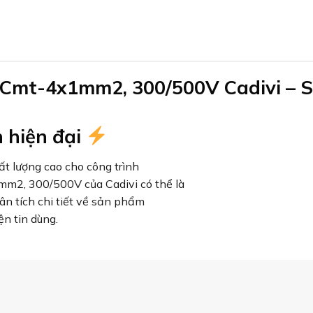
VCmt-4x1mm2, 300/500V Cadivi – 
n hiện đại
t lượng cao cho công trình
m2, 300/500V của Cadivi có thể là
hân tích chi tiết về sản phẩm
ện tin dùng.