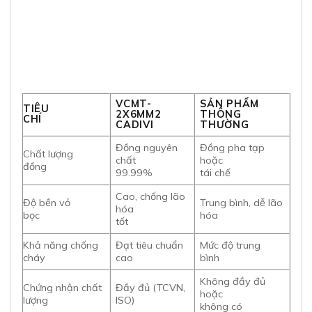
VCMT-
SẢN PHẨM
TIÊU
2X6MM2
THÔNG
CHÍ
CADIVI
THƯỜNG
Đồng nguyên
Đồng pha tạp
Chất lượng
chất
hoặc
đồng
99.99%
tái chế
Cao, chống lão
Độ bền vỏ
Trung bình, dễ lão
hóa
bọc
hóa
tốt
Khả năng chống
Đạt tiêu chuẩn
Mức độ trung
cháy
cao
bình
Không đầy đủ
Chứng nhận chất
Đầy đủ (TCVN,
hoặc
lượng
ISO)
không có