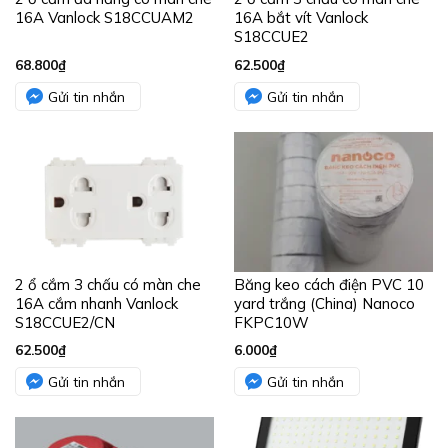
16A Vanlock S18CCUAM2
16A bắt vít Vanlock
S18CCUE2
68.800
₫
62.500
₫
Gửi tin nhắn
Gửi tin nhắn
2 ổ cắm 3 chấu có màn che
Băng keo cách điện PVC 10
16A cắm nhanh Vanlock
yard trắng (China) Nanoco
S18CCUE2/CN
FKPC10W
62.500
₫
6.000
₫
Gửi tin nhắn
Gửi tin nhắn