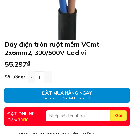
Dây điện tròn ruột mềm VCmt-
2x6mm2, 300/500V Cadivi
55.297
₫
Dây điện tròn ruột mềm VCmt-2x6mm2, 300/500V
Số lượng:
ĐẶT MUA HÀNG NGAY
(Giao hàng lắp đặt toàn quốc)
ĐẶT ONLINE
Giảm
300K