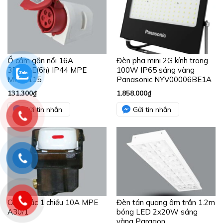
Ổ cắm gắn nổi 16A
Đèn pha mini 2G kính trong
3P+N+E(6h) IP44 MPE
100W IP65 sáng vàng
MPN-115
Panasonic NYV00006BE1A
131.300
₫
1.858.000
₫
Gửi tin nhắn
Gửi tin nhắn
Công tắc 1 chiều 10A MPE
Đèn tán quang âm trần 1.2m
A30/1
bóng LED 2x20W sáng
vàng Paragon