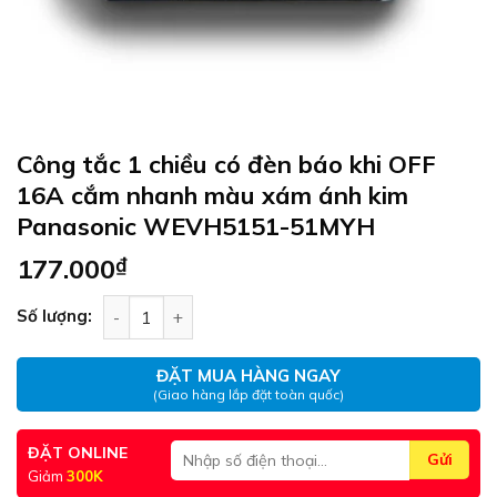
Công tắc 1 chiều có đèn báo khi OFF
16A cắm nhanh màu xám ánh kim
Panasonic WEVH5151-51MYH
177.000
₫
Công tắc 1 chiều có đèn báo khi OFF 16A cắm 
Số lượng:
ĐẶT MUA HÀNG NGAY
(Giao hàng lắp đặt toàn quốc)
ĐẶT ONLINE
Giảm
300K