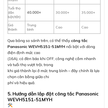
nhanh
Tuổi thọ
(lần
40.000+
30.000+
35.000+
bật/tắt)
Giá
Trung
Cao
Cao
thành
bình
Qua bảng so sánh trên, có thể thấy
công tắc
Panasonic WEVH5151-51MYH
nổi bật với dòng
điện định mức cao
(16A), có đèn báo khi OFF, công nghệ cắm nhanh
và tuổi thọ vượt trội, trong
khi giá thành lại ở mức trung bình – đây chính là lựa
chọn cân bằng giữa chi
phí và hiệu quả.
5. Hướng dẫn lắp đặt công tắc Panasonic
WEVH5151-51MYH