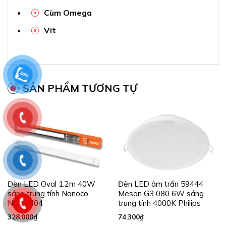
Cùm Omega
Vit
SẢN PHẨM TƯƠNG TỰ
Đèn LED Oval 1.2m 40W
Đèn LED âm trần 59444
sáng trung tính Nanoco
Meson G3 080 6W sáng
NSHO404
trung tính 4000K Philips
328.000
₫
74.300
₫