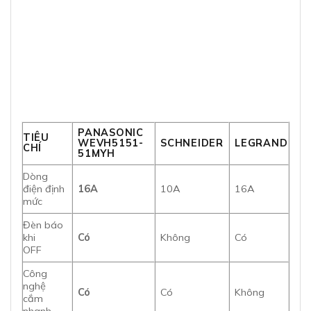
PANASONIC
TIÊU
WEVH5151-
SCHNEIDER
LEGRAND
CHÍ
51MYH
Dòng
điện định
16A
10A
16A
mức
Đèn báo
khi
Có
Không
Có
OFF
Công
nghệ
Có
Có
Không
cắm