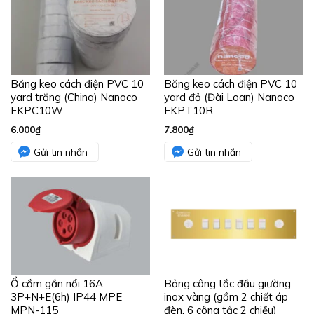
Băng keo cách điện PVC 10
Băng keo cách điện PVC 10
yard trắng (China) Nanoco
yard đỏ (Đài Loan) Nanoco
FKPC10W
FKPT10R
6.000
₫
7.800
₫
Gửi tin nhắn
Gửi tin nhắn
Ổ cắm gắn nổi 16A
Bảng công tắc đầu giường
3P+N+E(6h) IP44 MPE
inox vàng (gồm 2 chiết áp
MPN-115
đèn, 6 công tắc 2 chiều)