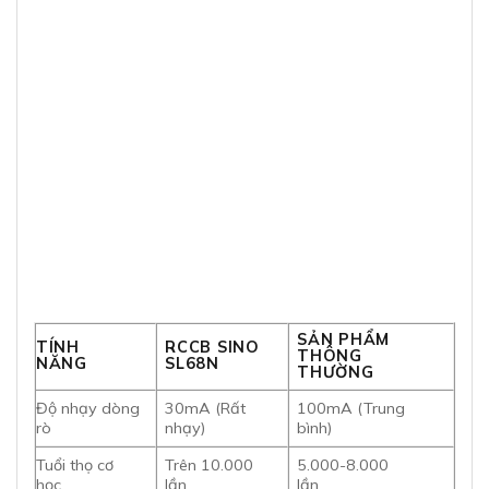
SẢN PHẨM
TÍNH
RCCB SINO
THÔNG
NĂNG
SL68N
THƯỜNG
Độ nhạy dòng
30mA (Rất
100mA (Trung
rò
nhạy)
bình)
Tuổi thọ cơ
Trên 10.000
5.000-8.000
học
lần
lần