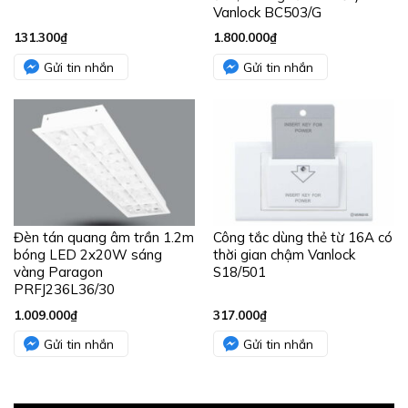
Vanlock BC503/G
131.300
₫
1.800.000
₫
Gửi tin nhắn
Gửi tin nhắn
Đèn tán quang âm trần 1.2m
Công tắc dùng thẻ từ 16A có
bóng LED 2x20W sáng
thời gian chậm Vanlock
vàng Paragon
S18/501
PRFJ236L36/30
1.009.000
₫
317.000
₫
Gửi tin nhắn
Gửi tin nhắn