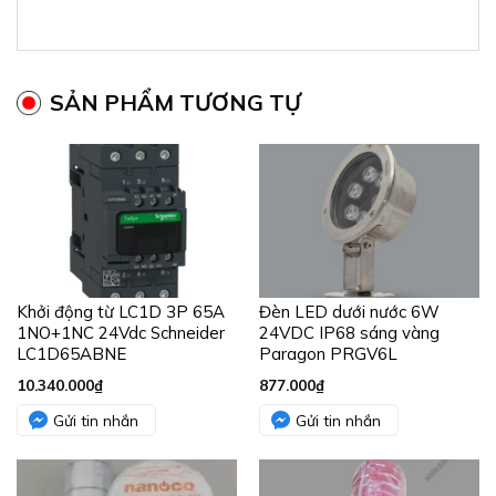
SẢN PHẨM TƯƠNG TỰ
Khởi động từ LC1D 3P 65A
Đèn LED dưới nước 6W
1NO+1NC 24Vdc Schneider
24VDC IP68 sáng vàng
LC1D65ABNE
Paragon PRGV6L
10.340.000
₫
877.000
₫
Gửi tin nhắn
Gửi tin nhắn