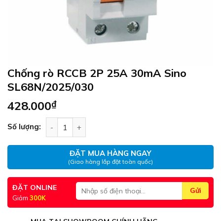
Chống rò RCCB 2P 25A 30mA Sino
SL68N/2025/030
428.000
₫
Chống rò RCCB 2P 25A 30mA Sino SL68N/2025/0
Số lượng:
ĐẶT MUA HÀNG NGAY
(Giao hàng lắp đặt toàn quốc)
ĐẶT ONLINE
Giảm
300K