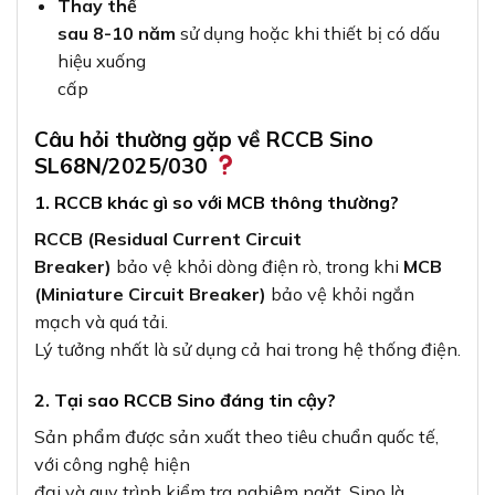
Thay thế
sau 8-10 năm
sử dụng hoặc khi thiết bị có dấu
hiệu xuống
cấp
Câu hỏi thường gặp về RCCB Sino
SL68N/2025/030
1. RCCB khác gì so với MCB thông thường?
RCCB (Residual Current Circuit
Breaker)
bảo vệ khỏi dòng điện rò, trong khi
MCB
(Miniature Circuit Breaker)
bảo vệ khỏi ngắn
mạch và quá tải.
Lý tưởng nhất là sử dụng cả hai trong hệ thống điện.
2. Tại sao RCCB Sino đáng tin cậy?
Sản phẩm được sản xuất theo tiêu chuẩn quốc tế,
với công nghệ hiện
đại và quy trình kiểm tra nghiêm ngặt. Sino là