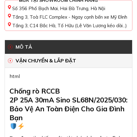
MUA TẠI SHOWROOM CHÍNH HÃNG
Số 356 Phố Bạch Mai, Hai Bà Trưng, Hà Nội
Tầng 3, Toà FLC Complex - Ngay cạnh bến xe Mỹ Đình
Tầng 3, C14 Bắc Hà, Tố Hữu (Lê Văn Lương kéo dài...)
MÔ TẢ
VẬN CHUYỂN & LẮP ĐẶT
html
Chống rò RCCB
2P 25A 30mA Sino SL68N/2025/030:
Bảo Vệ An Toàn Điện Cho Gia Đình
Bạn