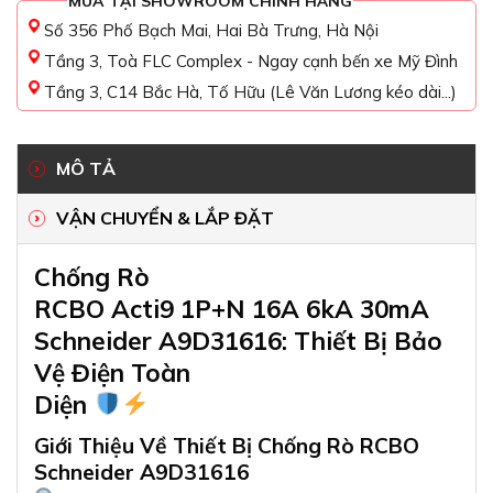
MUA TẠI SHOWROOM CHÍNH HÃNG
Số 356 Phố Bạch Mai, Hai Bà Trưng, Hà Nội
Tầng 3, Toà FLC Complex - Ngay cạnh bến xe Mỹ Đình
Tầng 3, C14 Bắc Hà, Tố Hữu (Lê Văn Lương kéo dài...)
MÔ TẢ
VẬN CHUYỂN & LẮP ĐẶT
Chống Rò
RCBO Acti9 1P+N 16A 6kA 30mA
Schneider A9D31616: Thiết Bị Bảo
Vệ Điện Toàn
Diện
Giới Thiệu Về Thiết Bị Chống Rò RCBO
Schneider A9D31616