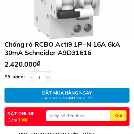
Chống rò RCBO Acti9 1P+N 16A 6kA
30mA Schneider A9D31616
2.420.000
₫
Chống rò RCBO Acti9 1P+N 16A 6kA 30mA Schne
Số lượng:
ĐẶT MUA HÀNG NGAY
(Giao hàng lắp đặt toàn quốc)
ĐẶT ONLINE
Giảm
300K