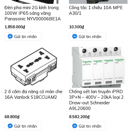
Đèn pha mini 2G kính trong
Công tắc 1 chiều 10A MPE
100W IP65 sáng vàng
A30/1
Panasonic NYV00006BE1A
1.858.000
₫
10.300
₫
Gửi tin nhắn
Gửi tin nhắn
2 ổ cắm đa năng có màn che
Chống sét lan truyền iPRD
16A Vanlock S18CCUAM2
3P+N – 400V – 20kA loại 2
Draw-out Schneider
A9L20600
68.800
₫
8.582.200
₫
Gửi tin nhắn
Gửi tin nhắn