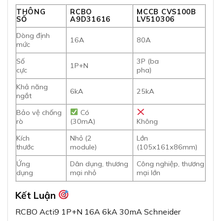
THÔNG
RCBO
MCCB CVS100B
SỐ
A9D31616
LV510306
Dòng định
16A
80A
mức
Số
3P (ba
1P+N
cực
pha)
Khả năng
6kA
25kA
ngắt
Bảo vệ chống
Có
rò
(30mA)
Không
Kích
Nhỏ (2
Lớn
thước
module)
(105x161x86mm)
Ứng
Dân dụng, thương
Công nghiệp, thương
dụng
mại nhỏ
mại lớn
Kết Luận
RCBO Acti9 1P+N 16A 6kA 30mA Schneider