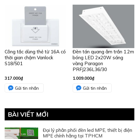
Công tắc dùng thẻ từ 16A có
Đèn tán quang âm trần 1.2m
thời gian chậm Vanlock
bóng LED 2x20W sáng
S18/501
vàng Paragon
PRFJ236L36/30
317.000
₫
1.009.000
₫
Gửi tin nhắn
Gửi tin nhắn
BÀI VIẾT MỚI
Đại lý phân phối đèn led MPE, thiết bị điện
MPE chính hãng tại TPHCM