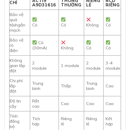
ACTI9
THÔNG
RIÊNG
RCD
CHÍ
A9D31616
THƯỜNG
LẺ
RIÊNG
Bảo vệ
quá
tải/ngắn
Có
Có
Không
Có
mạch
Bảo vệ
Có
rò
(30mA)
Không
Có
Có
điện
Không
2
2
3-4
gian lắp
1 module
module
module
module
đặt
Chi phí
Trung
Trung
lắp
Thấp
Cao
bình
bình
đặt
Độ tin
Rất
Cao
Cao
Cao
cậy
cao
Tính
Tích
Riêng
Riêng
Kết
đồng
hợp
lẻ
lẻ
hợp
bộ