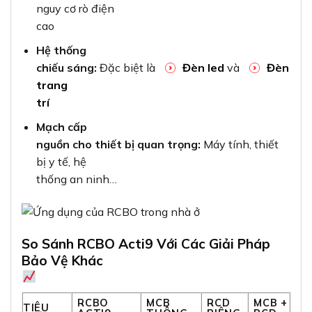
nguy cơ rò điện
cao
Hệ thống
chiếu sáng:
Đặc biệt là
Đèn led
và
Đèn
trang
trí
Mạch cấp
nguồn cho thiết bị quan trọng:
Máy tính, thiết
bị y tế, hệ
thống an ninh…
So Sánh RCBO Acti9 Với Các Giải Pháp
Bảo Vệ Khác
RCBO
MCB
RCD
MCB +
TIÊU