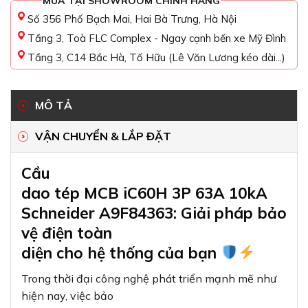
MUA TẠI SHOWROOM CHÍNH HÃNG
Số 356 Phố Bạch Mai, Hai Bà Trưng, Hà Nội
Tầng 3, Toà FLC Complex - Ngay cạnh bến xe Mỹ Đình
Tầng 3, C14 Bắc Hà, Tố Hữu (Lê Văn Lương kéo dài...)
MÔ TẢ
VẬN CHUYỂN & LẮP ĐẶT
Cầu
dao tép MCB iC60H 3P 63A 10kA
Schneider A9F84363: Giải pháp bảo
vệ điện toàn
diện cho hệ thống của bạn
Trong thời đại công nghệ phát triển mạnh mẽ như
hiện nay, việc bảo