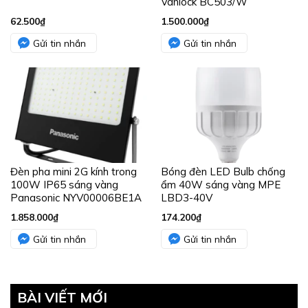
Vanlock BC503/W
62.500
₫
1.500.000
₫
Gửi tin nhắn
Gửi tin nhắn
Đèn pha mini 2G kính trong
Bóng đèn LED Bulb chống
100W IP65 sáng vàng
ẩm 40W sáng vàng MPE
Panasonic NYV00006BE1A
LBD3-40V
1.858.000
₫
174.200
₫
Gửi tin nhắn
Gửi tin nhắn
BÀI VIẾT MỚI