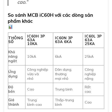
cao.”
So sánh MCB iC60H với các dòng sản
phẩm khác
IC60H 3P
IC60L 3P
THÔNG
IC60N 3P
63A
63A
SỐ
63A 6KA
10KA
25KA
Khả
năng
10kA
6kA
25kA
ngắt
Công nghiệp
Dân dụng,
Công
Ứng
vừa và
thương
nghiệp
dụng
nhỏ
mại nhỏ
nặng
Độ
Rất
Cao
Trung bình
bền
cao
Giá
Trung
Thấp-trung
Cao
thành
bình-cao
bình