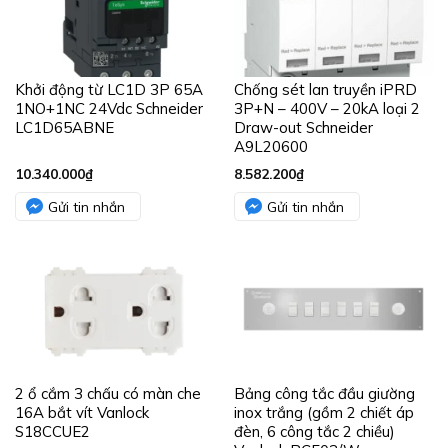
Khởi động từ LC1D 3P 65A
Chống sét lan truyền iPRD
1NO+1NC 24Vdc Schneider
3P+N – 400V – 20kA loại 2
LC1D65ABNE
Draw-out Schneider
A9L20600
10.340.000
₫
8.582.200
₫
Gửi tin nhắn
Gửi tin nhắn
2 ổ cắm 3 chấu có màn che
Bảng công tắc đầu giường
16A bắt vít Vanlock
inox trắng (gồm 2 chiết áp
S18CCUE2
đèn, 6 công tắc 2 chiều)