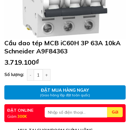
Cầu dao tép MCB iC60H 3P 63A 10kA
Schneider A9F84363
3.719.100
₫
Cầu dao tép MCB iC60H 3P 63A 10kA Schneider 
Số lượng:
ĐẶT MUA HÀNG NGAY
(Giao hàng lắp đặt toàn quốc)
ĐẶT ONLINE
Giảm
300K