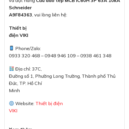
và đặt hàng
Cầu dao tép MCB iC60H 3P 63A 10kA
Schneider
A9F84363
, vui lòng liên hệ:
Thiết bị
điện VIKI
Phone/Zalo:
0933 320 468 – 0948 946 109 – 0938 461 348
Địa chỉ: 37C,
Đường số 1, Phường Long Trường, Thành phố Thủ
Đức, TP. Hồ Chí
Minh
Website:
Thiết bị điện
VIKI