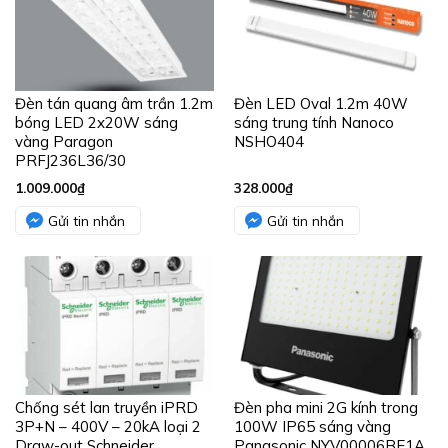
Đèn tán quang âm trần 1.2m
Đèn LED Oval 1.2m 40W
bóng LED 2x20W sáng
sáng trung tính Nanoco
vàng Paragon
NSHO404
PRFJ236L36/30
1.009.000
₫
328.000
₫
Gửi tin nhắn
Gửi tin nhắn
Chống sét lan truyền iPRD
Đèn pha mini 2G kính trong
3P+N – 400V – 20kA loại 2
100W IP65 sáng vàng
Draw-out Schneider
Panasonic NYV00006BE1A