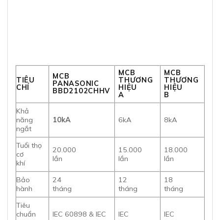
MCB
MCB
MCB
TIÊU
THƯƠNG
THƯƠNG
PANASONIC
CHÍ
HIỆU
HIỆU
BBD2102CHHV
A
B
Khả
năng
10kA
6kA
8kA
ngắt
Tuổi thọ
20.000
15.000
18.000
cơ
lần
lần
lần
khí
Bảo
24
12
18
hành
tháng
tháng
tháng
Tiêu
chuẩn
IEC 60898 & IEC
IEC
IEC