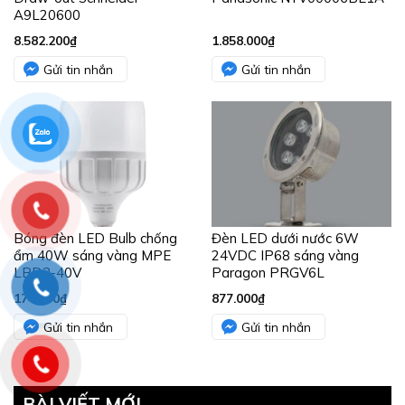
A9L20600
8.582.200
₫
1.858.000
₫
Gửi tin nhắn
Gửi tin nhắn
Bóng đèn LED Bulb chống
Đèn LED dưới nước 6W
ẩm 40W sáng vàng MPE
24VDC IP68 sáng vàng
LBD3-40V
Paragon PRGV6L
174.200
₫
877.000
₫
Gửi tin nhắn
Gửi tin nhắn
BÀI VIẾT MỚI