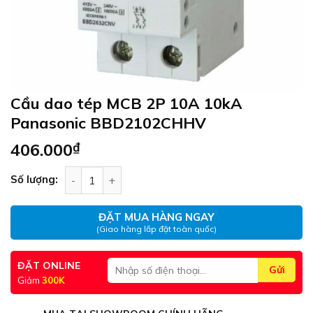
Cầu dao tép MCB 2P 10A 10kA
Panasonic BBD2102CHHV
406.000
₫
Cầu dao tép MCB 2P 10A 10kA Panasonic BBD21
Số lượng:
ĐẶT MUA HÀNG NGAY
(Giao hàng lắp đặt toàn quốc)
ĐẶT ONLINE
Giảm
300K