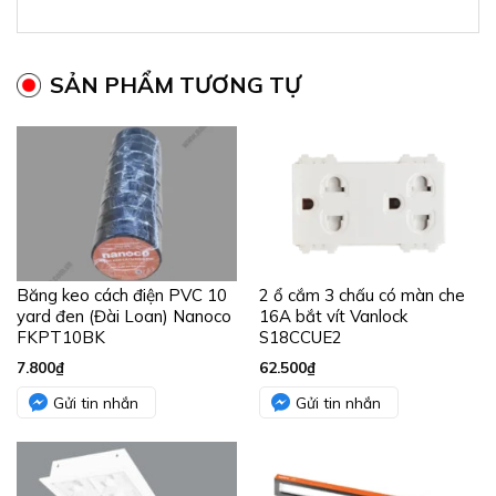
SẢN PHẨM TƯƠNG TỰ
Băng keo cách điện PVC 10
2 ổ cắm 3 chấu có màn che
yard đen (Đài Loan) Nanoco
16A bắt vít Vanlock
FKPT10BK
S18CCUE2
7.800
₫
62.500
₫
Gửi tin nhắn
Gửi tin nhắn