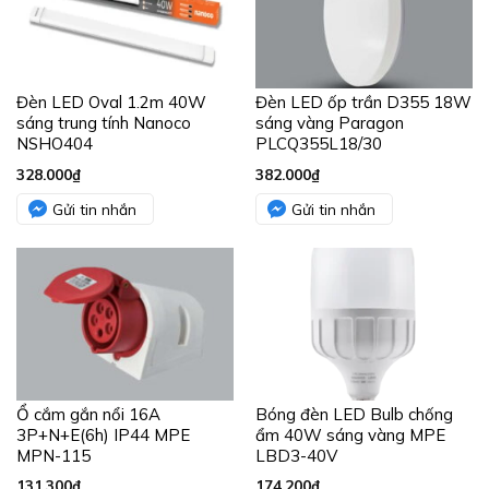
Đèn LED Oval 1.2m 40W
Đèn LED ốp trần D355 18W
sáng trung tính Nanoco
sáng vàng Paragon
NSHO404
PLCQ355L18/30
328.000
₫
382.000
₫
Gửi tin nhắn
Gửi tin nhắn
Ổ cắm gắn nổi 16A
Bóng đèn LED Bulb chống
3P+N+E(6h) IP44 MPE
ẩm 40W sáng vàng MPE
MPN-115
LBD3-40V
131.300
₫
174.200
₫