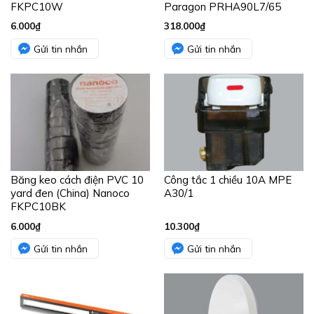
FKPC10W
Paragon PRHA90L7/65
6.000
₫
318.000
₫
Gửi tin nhắn
Gửi tin nhắn
Băng keo cách điện PVC 10
Công tắc 1 chiều 10A MPE
yard đen (China) Nanoco
A30/1
FKPC10BK
6.000
₫
10.300
₫
Gửi tin nhắn
Gửi tin nhắn