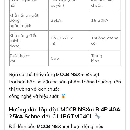
Công nghệ kết
EverLink (độc
Kết nối tiêu
nối
quyền)
chuẩn
Khả năng ngắt
dòng
25kA
15-20kA
ngắn mạch
Khả năng điều
Có (0.7-1 ×
Thường không
chỉnh
In)
có
dòng
Tuổi thọ cơ
Trung
Cao
khí
bình
Bạn có thể thấy rằng
MCCB NSXm B
vượt
trội hơn hẳn so với các sản phẩm thông thường trên
thị trường về kích thước,
công nghệ và hiệu suất.
Hướng dẫn lắp đặt MCCB NSXm B 4P 40A
25kA Schneider C11B6TM040L
Để đảm bảo
MCCB NSXm B
hoạt động hiệu