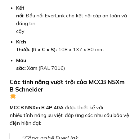
Kết
nối:
Đầu nối EverLink cho kết nối cáp an toàn và
đáng tin
cậy
Kích
thước (R x C x S):
108 x 137 x 80 mm
Màu
sắc:
Xám (RAL 7016)
Các tính năng vượt trội của MCCB NSXm
B Schneider
MCCB NSXm B 4P 40A
được thiết kế với
nhiều tính năng ưu việt, đáp ứng các nhu cầu bảo vệ
điện hiện đại:
“Công nghệ EverLink