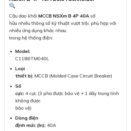
Cầu dao khối
MCCB NSXm B 4P 40A
sở
hữu nhiều thông số kỹ thuật vượt trội, phù hợp với
nhiều ứng dụng khác nhau
trong hệ thống điện:
Model:
C11B6TM040L
Loại
thiết bị:
MCCB (Molded Case Circuit Breaker)
Số
cực:
4 cực (3 pha được bảo vệ + 1 dây trung tính
không được
bảo vệ)
Dòng điện
định mức (In):
40A