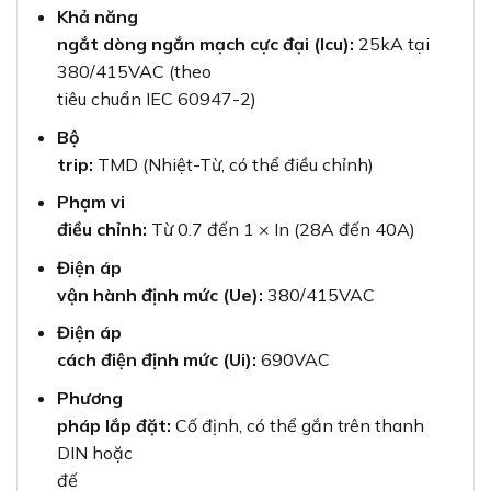
Khả năng
ngắt dòng ngắn mạch cực đại (Icu):
25kA tại
380/415VAC (theo
tiêu chuẩn IEC 60947-2)
Bộ
trip:
TMD (Nhiệt-Từ, có thể điều chỉnh)
Phạm vi
điều chỉnh:
Từ 0.7 đến 1 × In (28A đến 40A)
Điện áp
vận hành định mức (Ue):
380/415VAC
Điện áp
cách điện định mức (Ui):
690VAC
Phương
pháp lắp đặt:
Cố định, có thể gắn trên thanh
DIN hoặc
đế