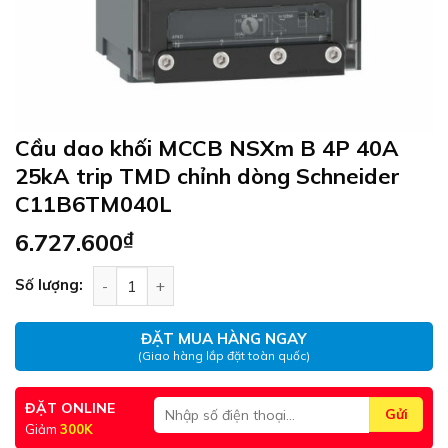
Cầu dao khối MCCB NSXm B 4P 40A
25kA trip TMD chỉnh dòng Schneider
C11B6TM040L
6.727.600
₫
Cầu dao khối MCCB NSXm B 4P 40A 25kA trip TM
Số lượng:
ĐẶT MUA HÀNG NGAY
(Giao hàng lắp đặt toàn quốc)
ĐẶT ONLINE
Giảm
300K