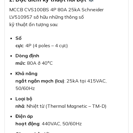
MCCB CVS100BS 4P 80A 25kA Schneider
LV510957 sở hữu những thông số
kỹ thuật ấn tượng sau:
Số
cực
: 4P (4 poles – 4 cực)
Dòng định
mức
: 80A ở 40°C
Khả năng
ngắt ngắn mạch (Icu)
: 25kA tại 415VAC,
50/60Hz
Loại bộ
nhả
: Nhiệt từ (Thermal Magnetic – TM-D)
Điện áp
hoạt động
: 440VAC, 50/60Hz