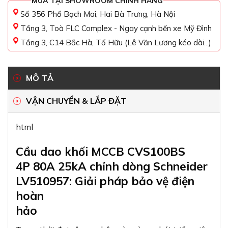
MUA TẠI SHOWROOM CHÍNH HÃNG
Số 356 Phố Bạch Mai, Hai Bà Trưng, Hà Nội
Tầng 3, Toà FLC Complex - Ngay cạnh bến xe Mỹ Đình
Tầng 3, C14 Bắc Hà, Tố Hữu (Lê Văn Lương kéo dài...)
MÔ TẢ
VẬN CHUYỂN & LẮP ĐẶT
html
Cầu dao khối MCCB CVS100BS
4P 80A 25kA chỉnh dòng Schneider
LV510957: Giải pháp bảo vệ điện
hoàn
hảo