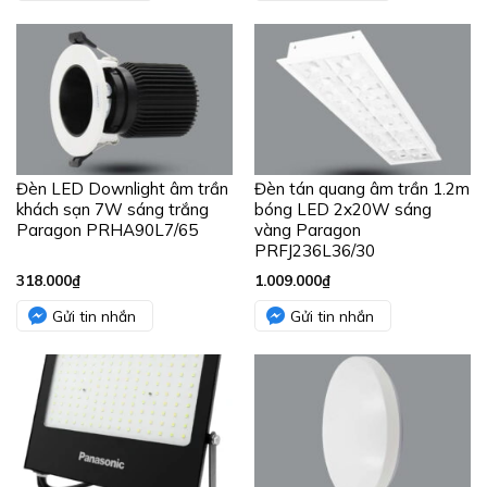
Đèn LED Downlight âm trần
Đèn tán quang âm trần 1.2m
khách sạn 7W sáng trắng
bóng LED 2x20W sáng
Paragon PRHA90L7/65
vàng Paragon
PRFJ236L36/30
318.000
₫
1.009.000
₫
Gửi tin nhắn
Gửi tin nhắn