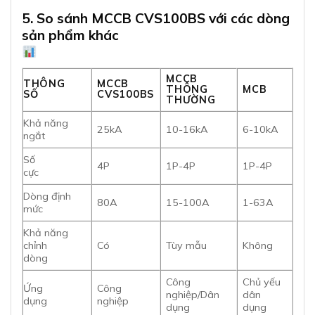
5. So sánh MCCB CVS100BS với các dòng
sản phẩm khác
MCCB
THÔNG
MCCB
THÔNG
MCB
SỐ
CVS100BS
THƯỜNG
Khả năng
25kA
10-16kA
6-10kA
ngắt
Số
4P
1P-4P
1P-4P
cực
Dòng định
80A
15-100A
1-63A
mức
Khả năng
chỉnh
Có
Tùy mẫu
Không
dòng
Công
Chủ yếu
Ứng
Công
nghiệp/Dân
dân
dụng
nghiệp
dụng
dụng