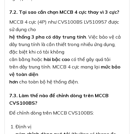
7.2. Tại sao cần chọn MCCB 4 cực thay vì 3 cực?
MCCB 4 cực (4P) như CVS100BS LV510957 được
sử dụng cho
hệ thống 3 pha có dây trung tính
. Việc bảo vệ cả
dây trung tính là cần thiết trong nhiều ứng dụng,
đặc biệt khi có tải không
cân bằng hoặc
hài bậc cao
có thể gây quá tải
trên dây trung tính. MCCB 4 cực mang lại
mức bảo
vệ toàn diện
hơn
cho toàn bộ hệ thống điện.
7.3. Làm thế nào để chỉnh dòng trên MCCB
CVS100BS?
Để chỉnh dòng trên MCCB CVS100BS:
Định vị
núm chỉnh dòng quá tải
(thường có thang đo