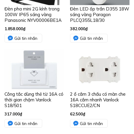
Đèn pha mini 2G kính trong
Đèn LED ốp trần D355 18W
100W IP65 sáng vàng
sáng vàng Paragon
Panasonic NYV00006BE1A
PLCQ355L18/30
1.858.000
₫
382.000
₫
Gửi tin nhắn
Gửi tin nhắn
Công tắc dùng thẻ từ 16A có
2 ổ cắm 3 chấu có màn che
thời gian chậm Vanlock
16A cắm nhanh Vanlock
S18/501
S18CCUE2/CN
317.000
₫
62.500
₫
Gửi tin nhắn
Gửi tin nhắn