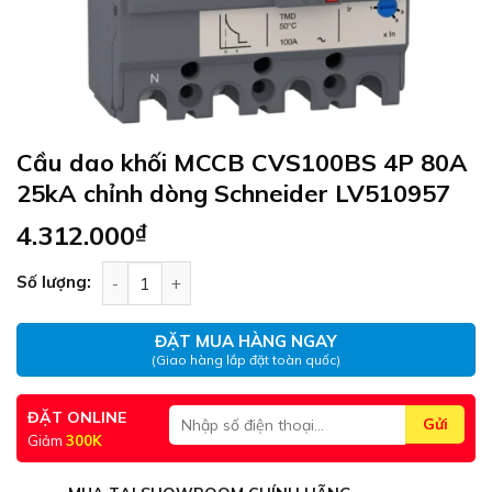
Cầu dao khối MCCB CVS100BS 4P 80A
25kA chỉnh dòng Schneider LV510957
4.312.000
₫
Cầu dao khối MCCB CVS100BS 4P 80A 25kA chỉnh
Số lượng:
ĐẶT MUA HÀNG NGAY
(Giao hàng lắp đặt toàn quốc)
ĐẶT ONLINE
Giảm
300K