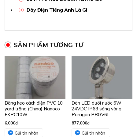
Dây Điện Tiếng Anh Là Gi
SẢN PHẨM TƯƠNG TỰ
Băng keo cách điện PVC 10
Đèn LED dưới nước 6W
yard trắng (China) Nanoco
24VDC IP68 sáng vàng
FKPC10W
Paragon PRGV6L
6.000
₫
877.000
₫
Gửi tin nhắn
Gửi tin nhắn