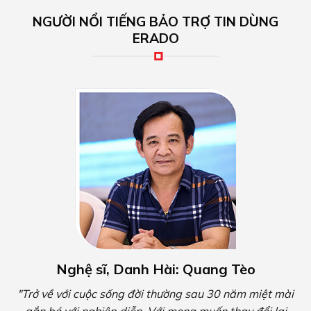
NGƯỜI NỔI TIẾNG BẢO TRỢ TIN DÙNG
ERADO
Nghệ sĩ, Danh Hài: Quang Tèo
"Trở về với cuộc sống đời thường sau 30 năm miệt mài
gắn bó với nghiệp diễn. Với mong muốn thay đổi lại