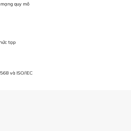
t mạng quy mô
hức tạp
-568 và ISO/IEC