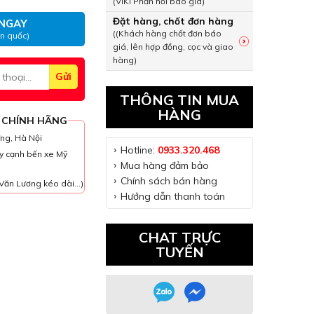
(VIKI Phản hồi báo giá)
Đặt hàng, chốt đơn hàng
NGAY
((Khách hàng chốt đơn báo
àn quốc)
giá, lên hợp đồng, cọc và giao
hàng)
THÔNG TIN MUA
HÀNG
 CHÍNH HÃNG
ưng, Hà Nội
Hotline:
0933.320.468
y cạnh bến xe Mỹ
Mua hàng đảm bảo
Chính sách bán hàng
Văn Lương kéo dài...)
Hướng dẫn thanh toán
CHAT TRỰC
TUYẾN