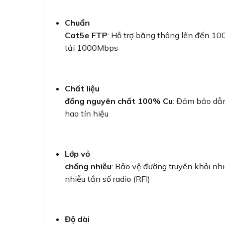
Chuẩn
Cat5e FTP
: Hỗ trợ băng thông lên đến 10
tải 1000Mbps
Chất liệu
đồng nguyên chất 100% Cu
: Đảm bảo dẫn
hao tín hiệu
Lớp vỏ
chống nhiễu
: Bảo vệ đường truyền khỏi nhi
nhiễu tần số radio (RFI)
Độ dài