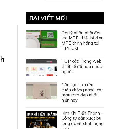
BÀI VIẾT MỚI
Đại lý phân phối đèn
led MPE, thiết bị điện
MPE chính hãng tại
TPHCM
nh
TOP các Trang web
thiết kế đồ họa nước
ngoài
Cấu tạo của rèm
cuốn chống nắng, các
mẫu rèm đẹp nhất
hiện nay
Kim Khí Tiến Thành –
Công ty sản xuất bu
lông ốc vít chất lượng
cao