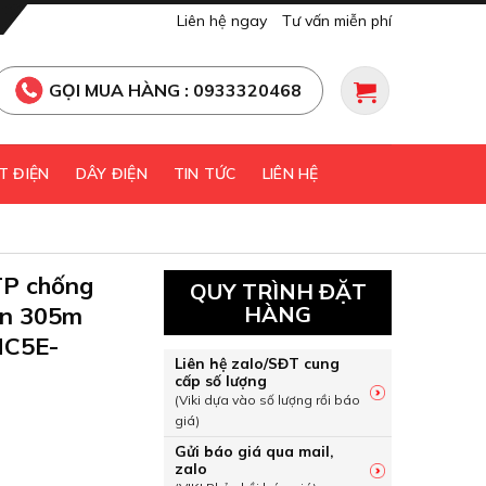
Liên hệ ngay
Tư vấn miễn phí
GỌI MUA HÀNG : 0933320468
T ĐIỆN
DÂY ĐIỆN
TIN TỨC
LIÊN HỆ
P chống
QUY TRÌNH ĐẶT
ộn 305m
HÀNG
NC5E-
Liên hệ zalo/SĐT cung
cấp số lượng
(Viki dựa vào số lượng rồi báo
giá)
Gửi báo giá qua mail,
TP chống nhiễu, 100% Cu, cuộn 305m màu xanh Nanoco NC5E
zalo