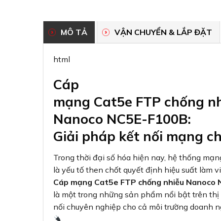
MÔ TẢ
VẬN CHUYỂN & LẮP ĐẶT
html
Cáp
mạng Cat5e FTP chống nh
Nanoco NC5E-F100B:
Giải pháp kết nối mạng c
Trong thời đại số hóa hiện nay, hệ thống mạn
là yếu tố then chốt quyết định hiệu suất làm v
Cáp mạng Cat5e FTP chống nhiễu Nanoco
là một trong những sản phẩm nổi bật trên thị
nối chuyên nghiệp cho cả môi trường doanh ng