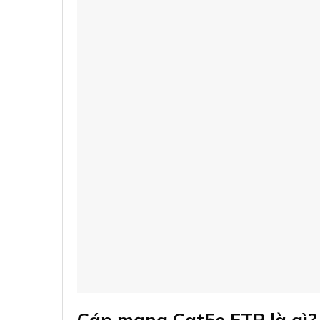
Cáp mạng Cat5e FTP là gì? 