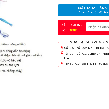
ĐẶT MUA HÀNG 
(Giao hàng lắp đặt to
ĐẶT ONLINE
Giảm
300K
MUA TẠI SHOWROOM
Số 356 Phố Bạch Mai, Hai Bà Tr
Tầng 3, Toà FLC Complex - Nga
Đình
Tầng 3, C14 Bắc Hà, Tố Hữu (Lê 