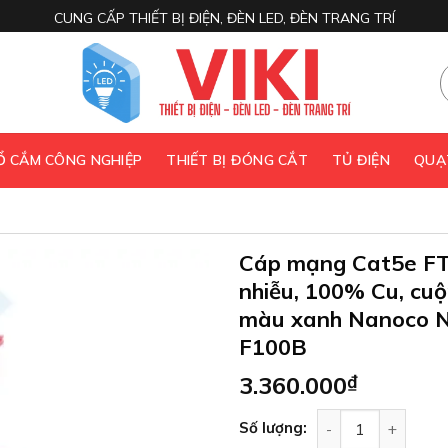
CUNG CẤP THIẾT BỊ ĐIỆN, ĐÈN LED, ĐÈN TRANG TRÍ
 Ổ CẮM CÔNG NGHIỆP
THIẾT BỊ ĐÓNG CẮT
TỦ ĐIỆN
QUẠ
Cáp mạng Cat5e FT
nhiễu, 100% Cu, cu
màu xanh Nanoco 
F100B
3.360.000
₫
Cáp mạng Cat5e F
Số lượng: