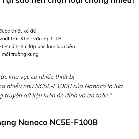
được thiết kế để
 vượt trội. Khác với cáp UTP
FTP có thêm lớp bọc kim loại bên
ừ môi trường xung
c khu vực có nhiều thiết bị
ống nhiễu như NC5E-F100B của Nanoco là lựa
truyền dữ liệu luôn ổn định và an toàn.”
 mạng Nanoco NC5E-F100B