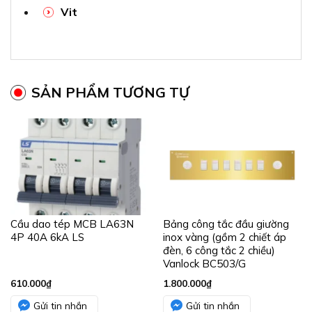
Vit
SẢN PHẨM TƯƠNG TỰ
Cầu dao tép MCB LA63N
Bảng công tắc đầu giường
4P 40A 6kA LS
inox vàng (gồm 2 chiết áp
đèn, 6 công tắc 2 chiều)
Vanlock BC503/G
610.000
₫
1.800.000
₫
Gửi tin nhắn
Gửi tin nhắn