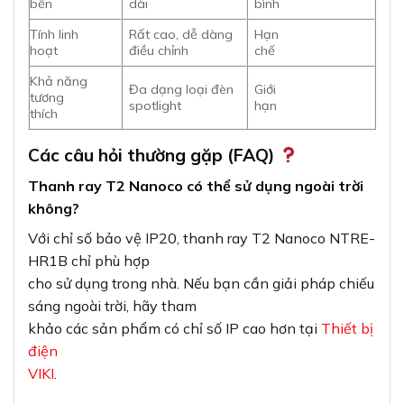
bền
dài
bình
Tính linh
Rất cao, dễ dàng
Hạn
hoạt
điều chỉnh
chế
Khả năng
Đa dạng loại đèn
Giới
tương
spotlight
hạn
thích
Các câu hỏi thường gặp (FAQ)
Thanh ray T2 Nanoco có thể sử dụng ngoài trời
không?
Với chỉ số bảo vệ IP20, thanh ray T2 Nanoco NTRE-
HR1B chỉ phù hợp
cho sử dụng trong nhà. Nếu bạn cần giải pháp chiếu
sáng ngoài trời, hãy tham
khảo các sản phẩm có chỉ số IP cao hơn tại
Thiết bị
điện
VIKI
.