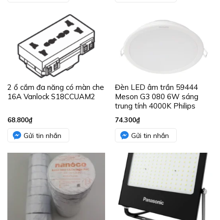
2 ổ cắm đa năng có màn che
Đèn LED âm trần 59444
16A Vanlock S18CCUAM2
Meson G3 080 6W sáng
trung tính 4000K Philips
68.800
₫
74.300
₫
Gửi tin nhắn
Gửi tin nhắn