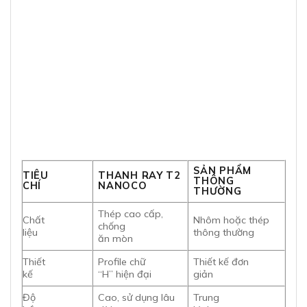
SẢN PHẨM
TIÊU
THANH RAY T2
THÔNG
CHÍ
NANOCO
THƯỜNG
Thép cao cấp,
Chất
Nhôm hoặc thép
chống
liệu
thông thường
ăn mòn
Thiết
Profile chữ
Thiết kế đơn
kế
“H” hiện đại
giản
Độ
Cao, sử dụng lâu
Trung