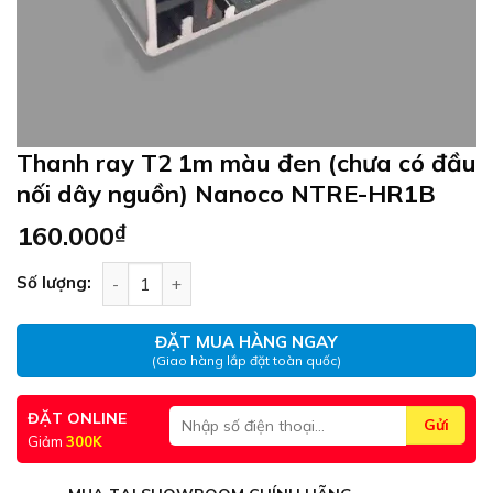
Thanh ray T2 1m màu đen (chưa có đầu
nối dây nguồn) Nanoco NTRE-HR1B
160.000
₫
Thanh ray T2 1m màu đen (chưa có đầu nối dây
Số lượng:
ĐẶT MUA HÀNG NGAY
(Giao hàng lắp đặt toàn quốc)
ĐẶT ONLINE
Giảm
300K