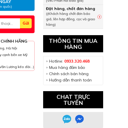
(VIKI Phản hồi báo giá)
NGAY
àn quốc)
Đặt hàng, chốt đơn hàng
((Khách hàng chốt đơn báo
giá, lên hợp đồng, cọc và giao
hàng)
THÔNG TIN MUA
 CHÍNH HÃNG
HÀNG
ưng, Hà Nội
y cạnh bến xe Mỹ
Hotline:
0933.320.468
Văn Lương kéo dài...)
Mua hàng đảm bảo
Chính sách bán hàng
Hướng dẫn thanh toán
CHAT TRỰC
TUYẾN