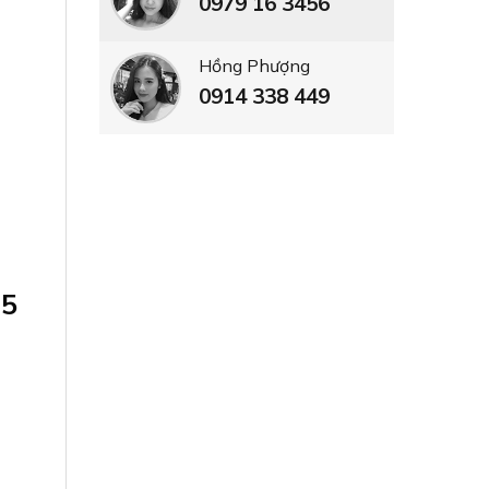
0979 16 3456
Hồng Phượng
0914 338 449
15