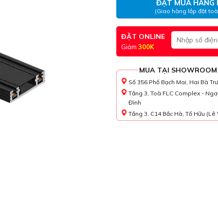
ĐẶT MUA HÀNG 
(Giao hàng lắp đặt to
ĐẶT ONLINE
Giảm
300K
MUA TẠI SHOWROOM
Số 356 Phố Bạch Mai, Hai Bà Tr
Tầng 3, Toà FLC Complex - Nga
Đình
Tầng 3, C14 Bắc Hà, Tố Hữu (Lê 