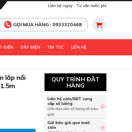
Liên hệ ngay
Tư vấn miễn phí
GỌI MUA HÀNG : 0933320468
T ĐIỆN
DÂY ĐIỆN
TIN TỨC
LIÊN HỆ
 lắp nổi
QUY TRÌNH ĐẶT
 1.5m
HÀNG
Liên hệ zalo/SĐT cung
cấp số lượng
(Viki dựa vào số lượng rồi báo
giá)
âm lắp nổi siêu mỏng màu đen 1.5m Nanoco NMG-SR15 số lư
Gửi báo giá qua mail,
zalo