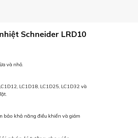
 nhiệt Schneider LRD10
ừa và nhỏ.
, LC1D12, LC1D18, LC1D25, LC1D32 và
ặt.
m bảo khả năng điều khiển và giám