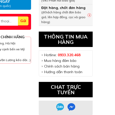
(VIKI Phản hồi báo giá)
NGAY
àn quốc)
Đặt hàng, chốt đơn hàng
((Khách hàng chốt đơn báo
giá, lên hợp đồng, cọc và giao
hàng)
THÔNG TIN MUA
 CHÍNH HÃNG
HÀNG
ưng, Hà Nội
y cạnh bến xe Mỹ
Hotline:
0933.320.468
Văn Lương kéo dài...)
Mua hàng đảm bảo
Chính sách bán hàng
Hướng dẫn thanh toán
CHAT TRỰC
TUYẾN