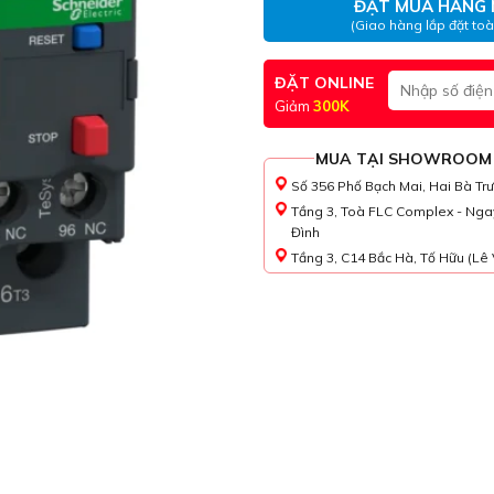
ĐẶT MUA HÀNG 
(Giao hàng lắp đặt to
ĐẶT ONLINE
Giảm
300K
MUA TẠI SHOWROOM
Số 356 Phố Bạch Mai, Hai Bà Tr
Tầng 3, Toà FLC Complex - Nga
Đình
Tầng 3, C14 Bắc Hà, Tố Hữu (Lê 