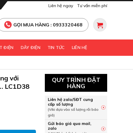
Liên hệ ngay
Tư vấn miễn phí
GỌI MUA HÀNG : 0933320468
T ĐIỆN
DÂY ĐIỆN
TIN TỨC
LIÊN HỆ
ng với
QUY TRÌNH ĐẶT
 … LC1D38
HÀNG
Liên hệ zalo/SĐT cung
cấp số lượng
(Viki dựa vào số lượng rồi báo
giá)
dùng với Contactor LC1D09 … LC1D38 Schneider LRD10 số lượ
Gửi báo giá qua mail,
zalo