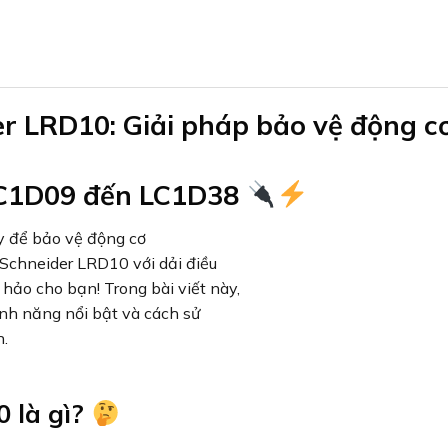
er LRD10: Giải pháp bảo vệ động c
LC1D09 đến LC1D38
y để bảo vệ động cơ
 Schneider LRD10 với dải điều
hảo cho bạn! Trong bài viết này,
tính năng nổi bật và cách sử
n.
0 là gì?