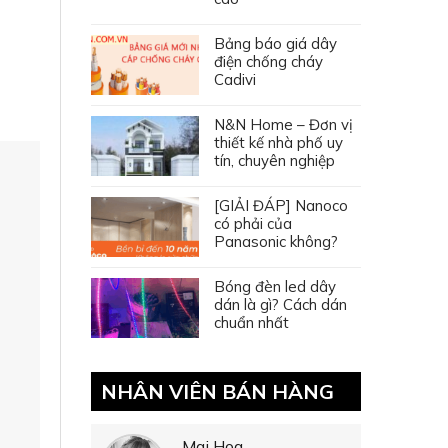
Bảng báo giá dây
điện chống cháy
Cadivi
N&N Home – Đơn vị
thiết kế nhà phố uy
tín, chuyên nghiệp
[GIẢI ĐÁP] Nanoco
có phải của
Panasonic không?
Bóng đèn led dây
dán là gì? Cách dán
chuẩn nhất
NHÂN VIÊN BÁN HÀNG
Mai Hoa