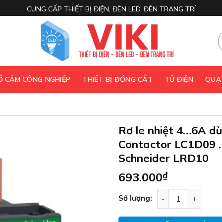
CUNG CẤP THIẾT BỊ ĐIỆN, ĐÈN LED, ĐÈN TRANG TRÍ
 Ổ CẮM CÔNG NGHIỆP
THIẾT BỊ ĐÓNG CẮT
TỦ ĐIỆN
QUẠ
Rơ le nhiệt 4…6A dù
Contactor LC1D09
Schneider LRD10
693.000
₫
Rơ le nhiệt 4…6A 
Số lượng: