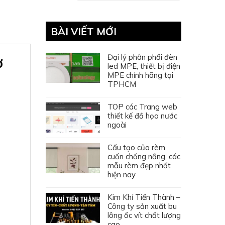
BÀI VIẾT MỚI
Đại lý phân phối đèn
ơ
led MPE, thiết bị điện
MPE chính hãng tại
TPHCM
TOP các Trang web
thiết kế đồ họa nước
ngoài
Cấu tạo của rèm
cuốn chống nắng, các
mẫu rèm đẹp nhất
hiện nay
Kim Khí Tiến Thành –
Công ty sản xuất bu
lông ốc vít chất lượng
cao