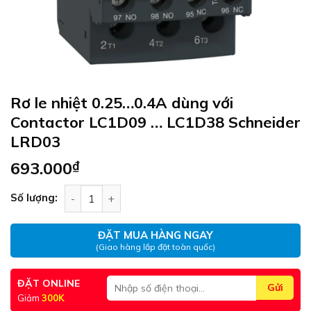
Rơ le nhiệt 0.25…0.4A dùng với
Contactor LC1D09 … LC1D38 Schneider
LRD03
693.000
₫
Rơ le nhiệt 0.25…0.4A dùng với Contactor LC1D0
Số lượng:
ĐẶT MUA HÀNG NGAY
(Giao hàng lắp đặt toàn quốc)
ĐẶT ONLINE
Giảm
300K