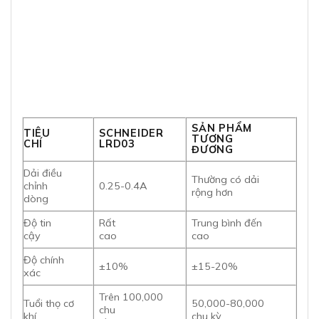
SẢN PHẨM
TIÊU
SCHNEIDER
TƯƠNG
CHÍ
LRD03
ĐƯƠNG
Dải điều
Thường có dải
chỉnh
0.25-0.4A
rộng hơn
dòng
Độ tin
Rất
Trung bình đến
cậy
cao
cao
Độ chính
±10%
±15-20%
xác
Trên 100,000
Tuổi thọ cơ
50,000-80,000
chu
khí
chu kỳ