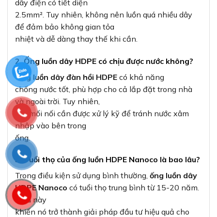
dây điện có tiết diện
2.5mm². Tuy nhiên, không nên luồn quá nhiều dây
để đảm bảo không gian tỏa
nhiệt và dễ dàng thay thế khi cần.
2. Ống luồn dây HDPE có chịu được nước không?
Ống luồn dây đàn hồi HDPE
có khả năng
chống nước tốt, phù hợp cho cả lắp đặt trong nhà
và ngoài trời. Tuy nhiên,
các mối nối cần được xử lý kỹ để tránh nước xâm
nhập vào bên trong
ống.
3. Tuổi thọ của ống luồn HDPE Nanoco là bao lâu?
Trong điều kiện sử dụng bình thường,
ống luồn dây
HDPE Nanoco
có tuổi thọ trung bình từ 15-20 năm.
Điều này
khiến nó trở thành giải pháp đầu tư hiệu quả cho