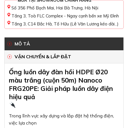
MUA TẠI SHOWROOM CHÍNH HÃNG
Số 356 Phố Bạch Mai, Hai Bà Trưng, Hà Nội
Tầng 3, Toà FLC Complex - Ngay cạnh bến xe Mỹ Đình
Tầng 3, C14 Bắc Hà, Tố Hữu (Lê Văn Lương kéo dài...)
MÔ TẢ
VẬN CHUYỂN & LẮP ĐẶT
Ống luồn dây đàn hồi HDPE Ø20
màu trắng (cuộn 50m) Nanoco
FRG20PE: Giải pháp luồn dây điện
hiệu quả
Trong lĩnh vực xây dựng và lắp đặt hệ thống điện,
việc lựa chọn