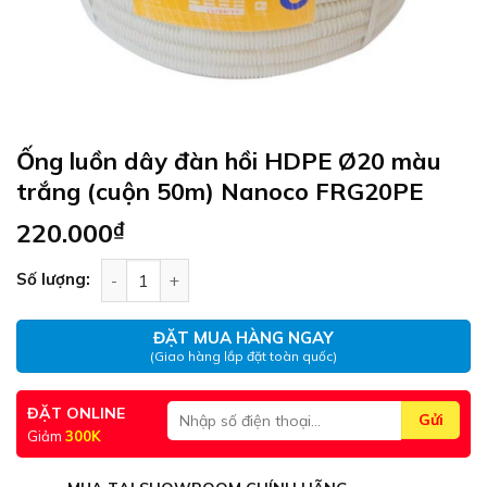
Ống luồn dây đàn hồi HDPE Ø20 màu
trắng (cuộn 50m) Nanoco FRG20PE
220.000
₫
Ống luồn dây đàn hồi HDPE Ø20 màu trắng (cuộ
Số lượng:
ĐẶT MUA HÀNG NGAY
(Giao hàng lắp đặt toàn quốc)
ĐẶT ONLINE
Giảm
300K