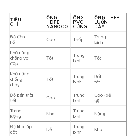
ỐNG
ỐNG
ỐNG THÉP
TIÊU
HDPE
PVC
LUỒN
CHÍ
NANOCO
CỨNG
DÂY
Độ đàn
Trung
Cao
Thấp
hồi
bình
Khả năng
Trung
chống va
Tốt
Tốt
bình
đập
Khả năng
Trung
Rất
chống
Tốt
bình
tốt
cháy
Độ bền thời
Trung
Cao (dễ
Cao
tiết
bình
gỉ)
Trọng
Trung
Nhẹ
Nặng
lượng
bình
Độ khó lắp
Trung
Dễ
Khó
đặt
bình