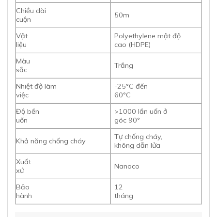
Chiều dài
50m
cuộn
Vật
Polyethylene mật độ
liệu
cao (HDPE)
Màu
Trắng
sắc
Nhiệt độ làm
-25°C đến
việc
60°C
Độ bền
>1000 lần uốn ở
uốn
góc 90°
Tự chống cháy,
Khả năng chống cháy
không dẫn lửa
Xuất
Nanoco
xứ
Bảo
12
hành
tháng