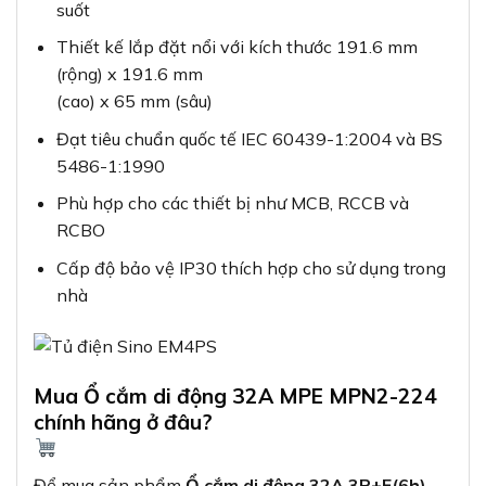
suốt
Thiết kế lắp đặt nổi với kích thước 191.6 mm
(rộng) x 191.6 mm
(cao) x 65 mm (sâu)
Đạt tiêu chuẩn quốc tế IEC 60439-1:2004 và BS
5486-1:1990
Phù hợp cho các thiết bị như MCB, RCCB và
RCBO
Cấp độ bảo vệ IP30 thích hợp cho sử dụng trong
nhà
Mua Ổ cắm di động 32A MPE MPN2-224
chính hãng ở đâu?
Để mua sản phẩm
Ổ cắm di động 32A 3P+E(6h)