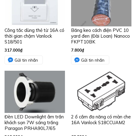
Công tắc dùng thẻ từ 16A có
Băng keo cách điện PVC 10
thời gian chậm Vanlock
yard đen (Đài Loan) Nanoco
S18/501
FKPT10BK
317.000
₫
7.800
₫
Gửi tin nhắn
Gửi tin nhắn
Đèn LED Downlight âm trần
2 ổ cắm đa năng có màn che
khách sạn 7W sáng trắng
16A Vanlock S18CCUAM2
Paragon PRHA90L7/65