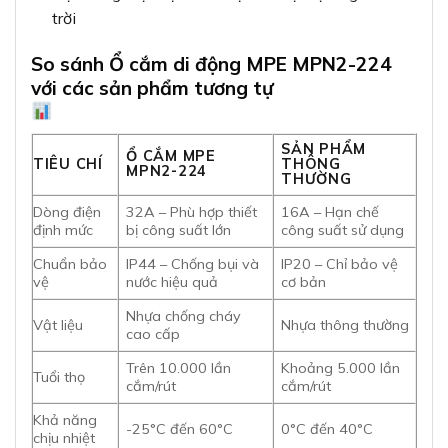
trời
So sánh Ổ cắm di động MPE MPN2-224
với các sản phẩm tương tự
SẢN PHẨM
Ổ CẮM MPE
TIÊU CHÍ
THÔNG
MPN2-224
THƯỜNG
Dòng điện
32A – Phù hợp thiết
16A – Hạn chế
định mức
bị công suất lớn
công suất sử dụng
Chuẩn bảo
IP44 – Chống bụi và
IP20 – Chỉ bảo vệ
vệ
nước hiệu quả
cơ bản
Nhựa chống cháy
Vật liệu
Nhựa thông thường
cao cấp
Trên 10.000 lần
Khoảng 5.000 lần
Tuổi thọ
cắm/rút
cắm/rút
Khả năng
-25°C đến 60°C
0°C đến 40°C
chịu nhiệt