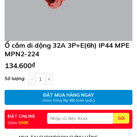
Ổ cắm di dộng 32A 3P+E(6h) IP44 MPE
MPN2-224
134.600
₫
Ổ cắm di dộng 32A 3P+E(6h) IP44 MPE MPN2-224
Số lượng:
ĐẶT MUA HÀNG NGAY
(Giao hàng lắp đặt toàn quốc)
ĐẶT ONLINE
Giảm
300K