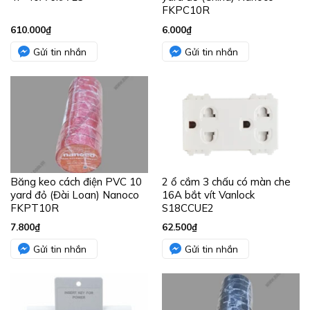
FKPC10R
610.000
₫
6.000
₫
Gửi tin nhắn
Gửi tin nhắn
Băng keo cách điện PVC 10
2 ổ cắm 3 chấu có màn che
yard đỏ (Đài Loan) Nanoco
16A bắt vít Vanlock
FKPT10R
S18CCUE2
7.800
₫
62.500
₫
Gửi tin nhắn
Gửi tin nhắn