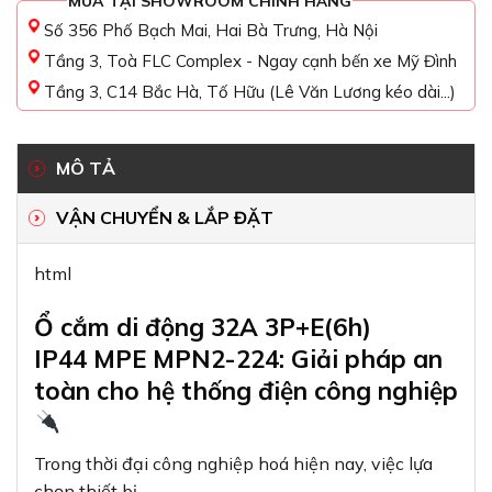
MUA TẠI SHOWROOM CHÍNH HÃNG
Số 356 Phố Bạch Mai, Hai Bà Trưng, Hà Nội
Tầng 3, Toà FLC Complex - Ngay cạnh bến xe Mỹ Đình
Tầng 3, C14 Bắc Hà, Tố Hữu (Lê Văn Lương kéo dài...)
MÔ TẢ
VẬN CHUYỂN & LẮP ĐẶT
html
Ổ cắm di động 32A 3P+E(6h)
IP44 MPE MPN2-224: Giải pháp an
toàn cho hệ thống điện công nghiệp
Trong thời đại công nghiệp hoá hiện nay, việc lựa
chọn thiết bị