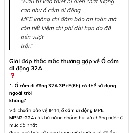
“Đầu tư vào thiết bị điện chất lượng
cao như ổ cắm di động
MPE không chỉ đảm bảo an toàn mà
còn tiết kiệm chi phí dài hạn do độ
bền vượt
trội.”
Giải đáp thắc mắc thường gặp về Ổ cắm
di động 32A
1. Ổ cắm di động 32A 3P+E(6h) có thể sử dụng
ngoài trời
không?
Với chuẩn bảo vệ IP44,
ổ cắm di động MPE
MPN2-224
có khả năng chống bụi và chống nước ở
mức độ nhất
định, phù hợp sử dụng trong môi trường có độ ẩm