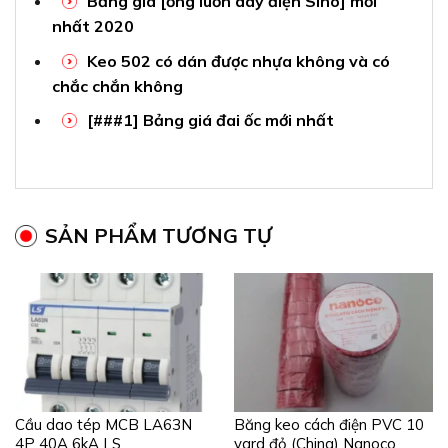
Bảng giá [ống luồn dây điện Sino] mới
nhất 2020
Keo 502 có dán được nhựa không và có
chắc chắn không
[###1] Bảng giá đai ốc mới nhất
SẢN PHẨM TƯƠNG TỰ
Cầu dao tép MCB LA63N
Băng keo cách điện PVC 10
4P 40A 6kA LS
yard đỏ (China) Nanoco