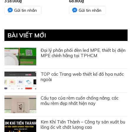
318.000
₫
68.800
₫
Gửi tin nhắn
Gửi tin nhắn
BÀI VIẾT MỚI
Đại lý phân phối đèn led MPE, thiết bị điện
MPE chính hãng tại TPHCM
TOP các Trang web thiết kế đồ họa nước
ngoài
Cấu tạo của rèm cuốn chống nắng, các
mẫu rèm đẹp nhất hiện nay
Kim Khí Tiến Thành – Công ty sản xuất bu
lông ốc vít chất lượng cao