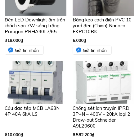
Đèn LED Downlight âm trần
Băng keo cách điện PVC 10
khách sạn 7W sáng trắng
yard đen (China) Nanoco
Paragon PRHA90L7/65
FKPC10BK
318.000
₫
6.000
₫
Gửi tin nhắn
Gửi tin nhắn
Cầu dao tép MCB LA63N
Chống sét lan truyền iPRD
4P 40A 6kA LS
3P+N – 400V – 20kA loại 2
Draw-out Schneider
A9L20600
610.000
₫
8.582.200
₫