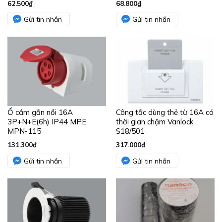
62.500
₫
68.800
₫
Gửi tin nhắn
Gửi tin nhắn
Ổ cắm gắn nổi 16A
Công tắc dùng thẻ từ 16A có
3P+N+E(6h) IP44 MPE
thời gian chậm Vanlock
MPN-115
S18/501
131.300
₫
317.000
₫
Gửi tin nhắn
Gửi tin nhắn