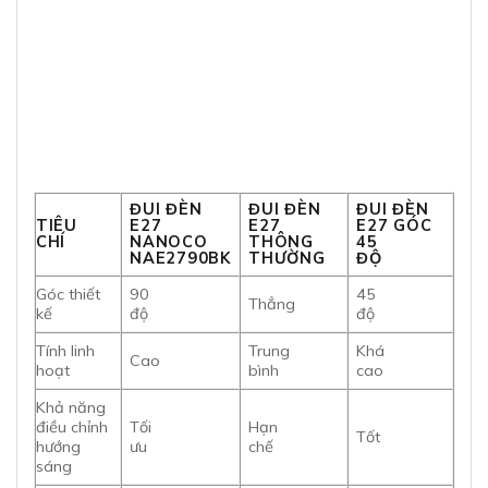
ĐUI ĐÈN
ĐUI ĐÈN
ĐUI ĐÈN
TIÊU
E27
E27
E27 GÓC
CHÍ
NANOCO
THÔNG
45
NAE2790BK
THƯỜNG
ĐỘ
Góc thiết
90
45
Thẳng
kế
độ
độ
Tính linh
Trung
Khá
Cao
hoạt
bình
cao
Khả năng
điều chỉnh
Tối
Hạn
Tốt
hướng
ưu
chế
sáng