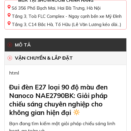
MUA TẠI SHOWROOM CHÍNH HÃNG
Số 356 Phố Bạch Mai, Hai Bà Trưng, Hà Nội
Tầng 3, Toà FLC Complex - Ngay cạnh bến xe Mỹ Đình
Tầng 3, C14 Bắc Hà, Tố Hữu (Lê Văn Lương kéo dài...)
MÔ TẢ
VẬN CHUYỂN & LẮP ĐẶT
html
Đui đèn E27 loại 90 độ màu đen
Nanoco NAE2790BK: Giải pháp
chiếu sáng chuyên nghiệp cho
không gian hiện đại
Bạn đang tìm kiếm một giải pháp chiếu sáng linh
hoạt, an toàn và