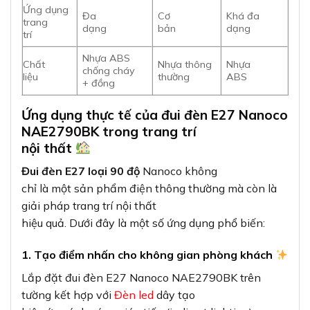
Ứng dụng
Đa
Cơ
Khá đa
trang
dạng
bản
dạng
trí
Nhựa ABS
Chất
Nhựa thông
Nhựa
chống cháy
liệu
thường
ABS
+ đồng
Ứng dụng thực tế của đui đèn E27 Nanoco
NAE2790BK trong trang trí
nội thất
Đui đèn E27 loại 90 độ
Nanoco không
chỉ là một sản phẩm điện thông thường mà còn là
giải pháp trang trí nội thất
hiệu quả. Dưới đây là một số ứng dụng phổ biến:
1. Tạo điểm nhấn cho không gian phòng khách
Lắp đặt đui đèn E27 Nanoco NAE2790BK trên
tường kết hợp với
Đèn led
dây tạo