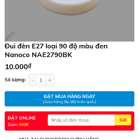
Đui đèn E27 loại 90 độ màu đen
Nanoco NAE2790BK
10.000
₫
Đui đèn E27 loại 90 độ màu đen Nanoco NAE2790
Số lượng:
ĐẶT MUA HÀNG NGAY
(Giao hàng lắp đặt toàn quốc)
ĐẶT ONLINE
Giảm
300K