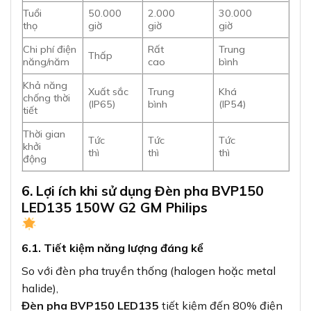
So với đèn pha truyền thống (halogen hoặc metal
halide),
Đèn pha BVP150 LED135
tiết kiệm đến 80% điện
năng. Với công suất 150W, đèn mang lại quang
thông tương đương với đèn
halogen 500W. Điều này đồng nghĩa với việc giảm
đáng kể chi phí điện năng
hàng tháng, đặc biệt khi sử dụng cho các khu vực
cần chiếu sáng liên tục.
6.2. Thân thiện với môi trường
Không chứa thủy ngân và các chất độc hại, không
phát ra tia UV và
tia hồng ngoại, đèn pha LED Philips góp phần bảo
vệ môi trường và sức khỏe
người dùng. Hơn nữa, việc tiết kiệm điện năng cũng