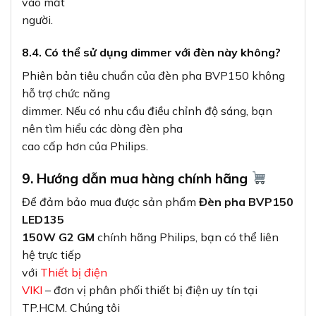
hệ trực tiếp
với
Thiết bị điện
VIKI
– đơn vị phân phối thiết bị điện uy tín tại
TP.HCM. Chúng tôi
cam kết cung cấp sản phẩm chính hãng, giá cạnh
tranh cùng dịch vụ tư vấn
chuyên nghiệp.
Thông tin liên hệ:
Địa chỉ:
37C, Đường số 1,
Phường Long Trường, TP. Thủ Đức, TP.HCM
Hotline/Zalo:
0933 320 468 – 0948
946 109 – 0938 461 348
Website:
Thiết bị điện
VIKI
10. Kết luận
Đèn pha BVP150 LED135 150W G2 GM sáng