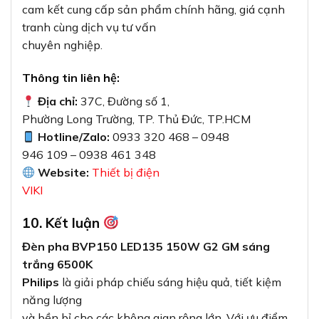
trắng 6500K
Philips
là giải pháp chiếu sáng hiệu quả, tiết kiệm
năng lượng
và bền bỉ cho các không gian rộng lớn. Với ưu điểm
vượt trội về hiệu suất chiếu
sáng, tuổi thọ cao và khả năng chống thời tiết xuất
sắc, sản phẩm xứng đáng
là lựa chọn hàng đầu cho các dự án chiếu sáng công
nghiệp và ngoài
trời.
Đừng ngần ngại liên hệ với chúng tôi để được tư
vấn chi tiết và
báo giá tốt nhất cho nhu cầu chiếu sáng của bạn!
Các sản phẩm liên quan bạn có thể quan
tâm: