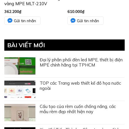
Cấu tạo của rèm cuốn chống nắng, các
mẫu rèm đẹp nhất hiện nay
Kim Khí Tiến Thành – Công ty sản xuất bu
lông ốc vít chất lượng cao
Bảng báo giá dây điện chống cháy Cadivi
N&N Home – Đơn vị thiết kế nhà phố uy
tín, chuyên nghiệp
[GIẢI ĐÁP] Nanoco có phải của Panasonic
không?
Bóng đèn led dây dán là gì? Cách dán
chuẩn nhất