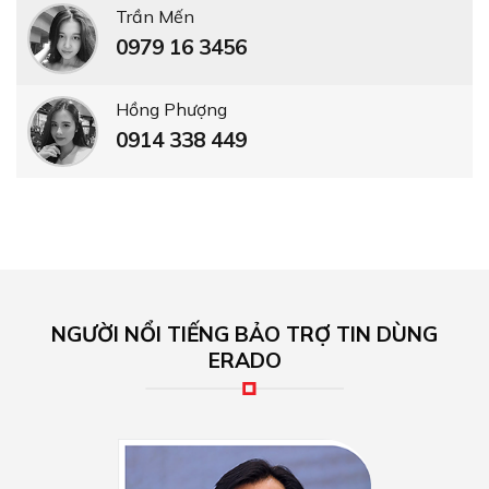
Nghệ sĩ, Danh Hài: Quang Tèo
"Trở về với cuộc sống đời thường sau 30 năm miệt mài
gắn bó với nghiệp diễn. Với mong muốn thay đổi lại
không gian sống và tôi lựa chọn nội thất ERADO"