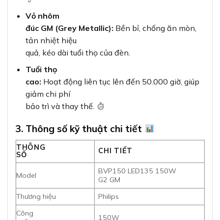
G2 GM
Thương hiệu
Philips
Công
150W
suất
Nhiệt độ
6500K (Ánh sáng
màu
trắng)
Quang
13500
thông
lumen
Chỉ số hoàn màu
>80
(CRI)
Cấp bảo
IP65
vệ
Tuổi
50.000
thọ
giờ
Điện áp hoạt
220-240V/50-60Hz
động
Góc
120°