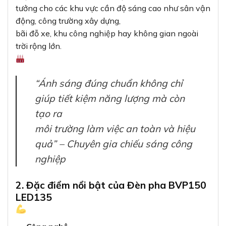
2. Đặc điểm nổi bật của Đèn pha BVP150
LED135
Công nghệ
LED tiên tiến:
Sử dụng chip LED thế hệ mới giúp
tăng cường
hiệu suất chiếu sáng, đồng thời giảm thiểu tiêu
thụ điện
năng.
Ánh sáng
trắng 6500K:
Mang lại độ sáng cao, rõ nét, tương
tự ánh sáng
ban ngày, phù hợp cho các khu vực cần tầm nhìn
tốt.
Thiết kế
chống nước IP65:
Khả năng chống bụi và chống