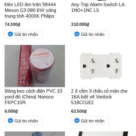
6.000
₫
62.500
₫
Gửi tin nhắn
Gửi tin nhắn
Băng keo cách điện PVC 10
Đèn pha mini 2G kính trong
yard đen (Đài Loan) Nanoco
100W IP65 sáng vàng
FKPT10BK
Panasonic NYV00006BE1A
7.800
₫
1.858.000
₫
Gửi tin nhắn
Gửi tin nhắn