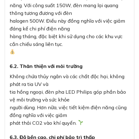
đồng nghĩa với việc giảm
phát thải CO2 vào khí quyển.
6.3. Độ bền cao, chi phí bảo trì thấp
Với tuổi thọ lên đến 50.000 giờ (tương đương hơn 5
năm nếu sử dụng
24/7),
Đèn pha BVP150
giúp giảm chi phí thay thế
và bảo trì. Vỏ nhôm đúc chất lượng cao cùng tiêu
chuẩn chống nước IP65 đảm
bảo đèn hoạt động ổn định trong điều kiện môi
trường khắc nghiệt.