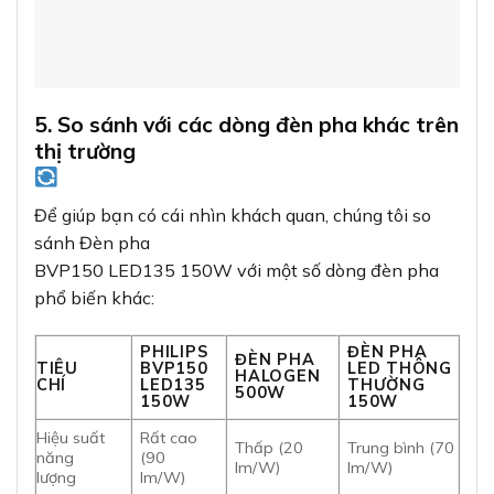
150W
150W
Hiệu suất
Rất cao
Thấp (20
Trung bình (70
năng
(90
lm/W)
lm/W)
lượng
lm/W)
Tuổi
50.000
2.000
30.000
thọ
giờ
giờ
giờ
Chi phí điện
Rất
Trung
Thấp
năng/năm
cao
bình
Khả năng
Xuất sắc
Trung
Khá
chống thời
(IP65)
bình
(IP54)
tiết
Thời gian
Tức
Tức
Tức
khởi
thì
thì
thì
động
6. Lợi ích khi sử dụng Đèn pha BVP150
LED135 150W G2 GM Philips
6.1. Tiết kiệm năng lượng đáng kể