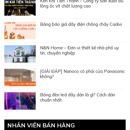
NHÂN VIÊN BÁN HÀNG
Mai Hoa
0985 00 8668
Hoàng Ngân
098 192 8989
Phương Chinh
0911 35 9898
Đức Anh
0938 01 8668