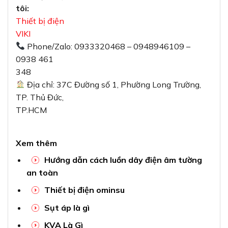
Thiết bị điện ominsu
Sụt áp là gì
KVA Là Gì
Sơ đồ đi dây điện trong nhà cấp 4
Cách Đi Dây Điện Trong Nhà Sang Trọng
Nhất
Long Đền Các Loại
Đầu Cos
SẢN PHẨM TƯƠNG TỰ