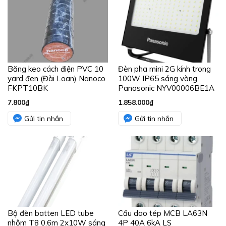
Bộ đèn batten LED tube
Cầu dao tép MCB LA63N
nhôm T8 0.6m 2x10W sáng
4P 40A 6kA LS
vàng MPE MLT-210V
362.200
₫
610.000
₫
Gửi tin nhắn
Gửi tin nhắn
BÀI VIẾT MỚI
Đại lý phân phối đèn led MPE, thiết bị điện
MPE chính hãng tại TPHCM
TOP các Trang web thiết kế đồ họa nước
ngoài