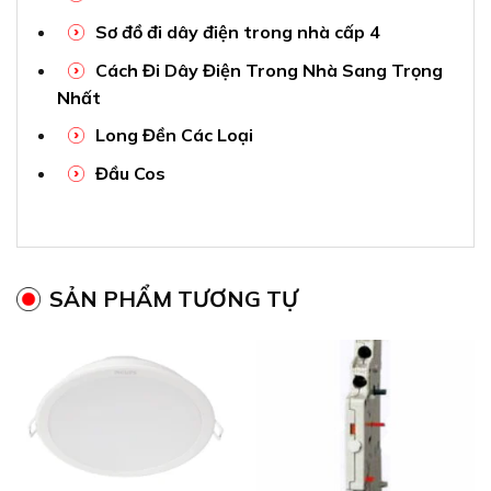
Đèn LED âm trần 59444
Any Trip Alarm Switch LA
Meson G3 080 6W sáng
1NO+1NC LS
trung tính 4000K Philips
74.300
₫
310.000
₫
Gửi tin nhắn
Gửi tin nhắn
Băng keo cách điện PVC 10
2 ổ cắm 3 chấu có màn che
yard đỏ (China) Nanoco
16A bắt vít Vanlock
FKPC10R
S18CCUE2