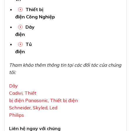
Schneider
,
Skyled
,
Led
Philips
Liên hệ ngay với chúng
tôi:
Thiết bị điện
VIKI
Phone/Zalo: 0933320468 – 0948946109 –
0938 461
348
Địa chỉ: 37C Đường số 1, Phường Long Trường,
TP. Thủ Đức,
TP.HCM
Xem thêm
Hướng dẫn cách luồn dây điện âm tường
an toàn