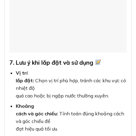
cách và góc chiếu:
Tính toán đúng khoảng cách
và góc chiếu để
đạt hiệu quả tối ưu.
Hệ thống
điện:
Đảm bảo hệ thống điện tương thích và ổn
định, sử dụng CB
bảo vệ phù hợp.
Vệ sinh
định kỳ:
Lau chùi bề mặt đèn định kỳ để đảm
bảo hiệu suất
chiếu sáng.
Tránh
tắt/bật liên tục:
Để kéo dài tuổi thọ, không nên
bật tắt đèn
quá nhiều lần trong thời gian ngắn.
8. Câu hỏi thường gặp về Đèn pha