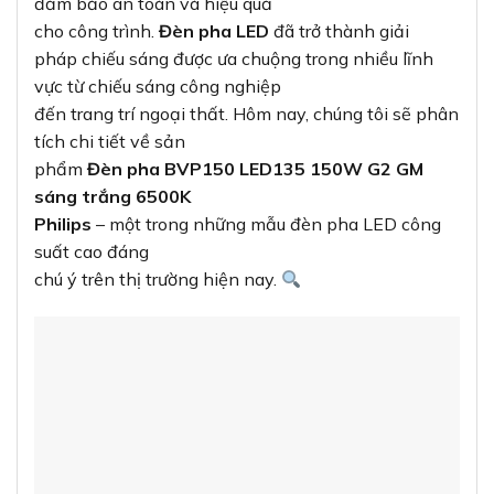
đảm bảo an toàn và hiệu quả
cho công trình.
Đèn pha LED
đã trở thành giải
pháp chiếu sáng được ưa chuộng trong nhiều lĩnh
vực từ chiếu sáng công nghiệp
đến trang trí ngoại thất. Hôm nay, chúng tôi sẽ phân
tích chi tiết về sản
phẩm
Đèn pha BVP150 LED135 150W G2 GM
sáng trắng 6500K
Philips
– một trong những mẫu đèn pha LED công
suất cao đáng
chú ý trên thị trường hiện nay.
1. Tổng quan về Đèn pha BVP150 LED135
150W G2 GM Philips
Đèn pha BVP150 LED135 150W G2 GM
là