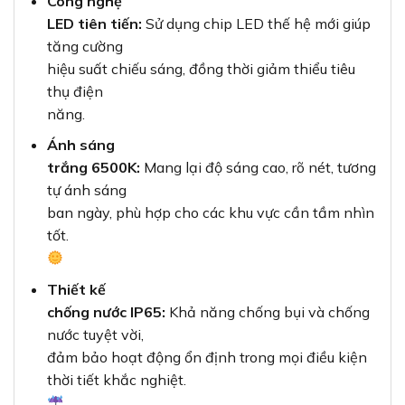
nước tuyệt vời,
đảm bảo hoạt động ổn định trong mọi điều kiện
thời tiết khắc nghiệt.
Vỏ nhôm
đúc GM (Grey Metallic):
Bền bỉ, chống ăn mòn,
tản nhiệt hiệu
quả, kéo dài tuổi thọ của đèn.
Tuổi thọ
cao:
Hoạt động liên tục lên đến 50.000 giờ, giúp
giảm chi phí
bảo trì và thay thế.
3. Thông số kỹ thuật chi tiết
THÔNG
CHI TIẾT
SỐ
BVP150 LED135 150W
Model