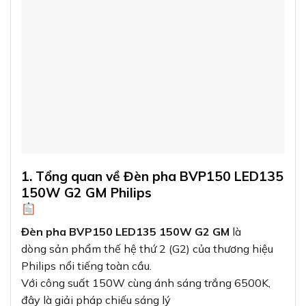
dòng sản phẩm thế hệ thứ 2 (G2) của thương hiệu
Philips nổi tiếng toàn cầu.
Với công suất 150W cùng ánh sáng trắng 6500K,
đây là giải pháp chiếu sáng lý
tưởng cho các khu vực cần độ sáng cao như sân vận
động, công trường xây dựng,
bãi đỗ xe, khu công nghiệp hay không gian ngoài
trời rộng lớn.
“Ánh sáng đúng chuẩn không chỉ
giúp tiết kiệm năng lượng mà còn
tạo ra
môi trường làm việc an toàn và hiệu
quả” – Chuyên gia chiếu sáng công
nghiệp