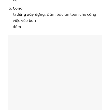
5. So sánh với các dòng đèn pha khác trên
thị trường
Để giúp bạn có cái nhìn khách quan, chúng tôi so
sánh Đèn pha
BVP150 LED135 150W với một số dòng đèn pha
phổ biến khác:
PHILIPS
ĐÈN PHA
ĐÈN PHA
TIÊU
BVP150
LED THÔNG
HALOGEN
CHÍ
LED135
THƯỜNG
500W