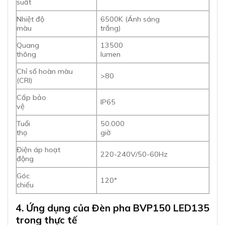
chiếu
4. Ứng dụng của Đèn pha BVP150 LED135
trong thực tế
Với đặc tính chiếu sáng mạnh mẽ và thiết kế bền bỉ,
Đèn pha BVP150
được ứng dụng rộng rãi trong
nhiều lĩnh vực:
Chiếu
sáng công nghiệp:
Nhà xưởng, nhà máy, khu
công nghiệp
Chiếu
sáng ngoài trời:
Sân vận động, bãi đỗ xe, công
viên
Chiếu
sáng kiến trúc:
Tòa nhà, cầu, đài tưởng niệm