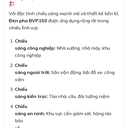
Chiếu
sáng an ninh:
Khu vực cần giám sát, hàng rào
bảo
vệ
Công
trường xây dựng:
Đảm bảo an toàn cho công
việc vào ban
đêm