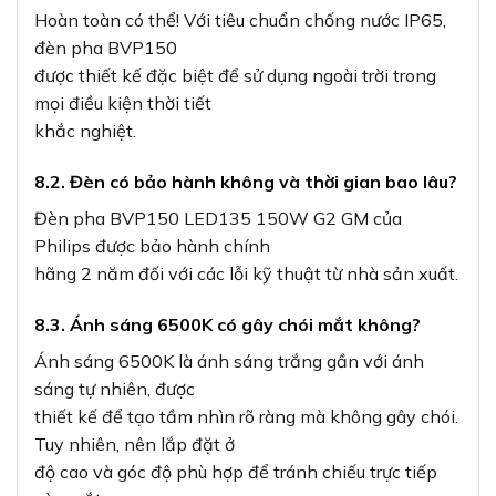
thiết kế để tạo tầm nhìn rõ ràng mà không gây chói.
Tuy nhiên, nên lắp đặt ở
độ cao và góc độ phù hợp để tránh chiếu trực tiếp
vào mắt
người.
8.4. Có thể sử dụng dimmer với đèn này không?
Phiên bản tiêu chuẩn của đèn pha BVP150 không
hỗ trợ chức năng
dimmer. Nếu có nhu cầu điều chỉnh độ sáng, bạn
nên tìm hiểu các dòng đèn pha
cao cấp hơn của Philips.
9. Hướng dẫn mua hàng chính hãng
Để đảm bảo mua được sản phẩm
Đèn pha BVP150
LED135
150W G2 GM
chính hãng Philips, bạn có thể liên