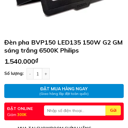
Đèn pha BVP150 LED135 150W G2 GM
sáng trắng 6500K Philips
1.540.000
₫
Đèn pha BVP150 LED135 150W G2 GM sáng trắng 
Số lượng:
ĐẶT MUA HÀNG NGAY
(Giao hàng lắp đặt toàn quốc)
ĐẶT ONLINE
Giảm
300K