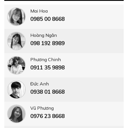
Vũ Phương
0976 23 8668
Trần Mến
0979 16 3456
Hồng Phượng
0914 338 449
NGƯỜI NỔI TIẾNG BẢO TRỢ TIN DÙNG
ERADO