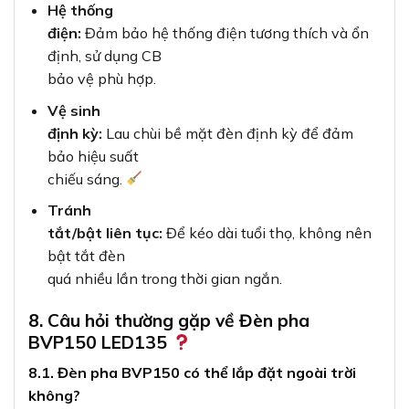
BVP150 LED135
8.1. Đèn pha BVP150 có thể lắp đặt ngoài trời
không?
Hoàn toàn có thể! Với tiêu chuẩn chống nước IP65,
đèn pha BVP150
được thiết kế đặc biệt để sử dụng ngoài trời trong
mọi điều kiện thời tiết
khắc nghiệt.
8.2. Đèn có bảo hành không và thời gian bao lâu?
Đèn pha BVP150 LED135 150W G2 GM của
Philips được bảo hành chính
hãng 2 năm đối với các lỗi kỹ thuật từ nhà sản xuất.
8.3. Ánh sáng 6500K có gây chói mắt không?
Ánh sáng 6500K là ánh sáng trắng gần với ánh
sáng tự nhiên, được