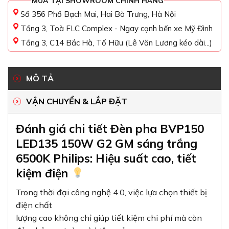
MUA TẠI SHOWROOM CHÍNH HÃNG
Số 356 Phố Bạch Mai, Hai Bà Trưng, Hà Nội
Tầng 3, Toà FLC Complex - Ngay cạnh bến xe Mỹ Đình
Tầng 3, C14 Bắc Hà, Tố Hữu (Lê Văn Lương kéo dài...)
MÔ TẢ
VẬN CHUYỂN & LẮP ĐẶT
Đánh giá chi tiết Đèn pha BVP150
LED135 150W G2 GM sáng trắng
6500K Philips: Hiệu suất cao, tiết
kiệm điện
Trong thời đại công nghệ 4.0, việc lựa chọn thiết bị
điện chất
lượng cao không chỉ giúp tiết kiệm chi phí mà còn