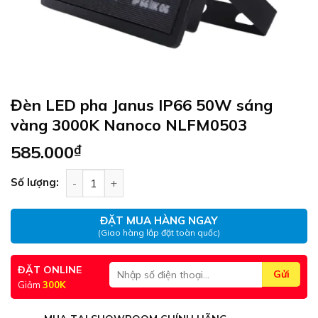
Đèn LED pha Janus IP66 50W sáng
vàng 3000K Nanoco NLFM0503
585.000
₫
Đèn LED pha Janus IP66 50W sáng vàng 3000K 
Số lượng:
ĐẶT MUA HÀNG NGAY
(Giao hàng lắp đặt toàn quốc)
ĐẶT ONLINE
Giảm
300K