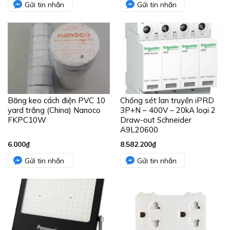
Gửi tin nhắn
Gửi tin nhắn
Băng keo cách điện PVC 10
Chống sét lan truyền iPRD
yard trắng (China) Nanoco
3P+N – 400V – 20kA loại 2
FKPC10W
Draw-out Schneider
A9L20600
6.000
₫
8.582.200
₫
Gửi tin nhắn
Gửi tin nhắn