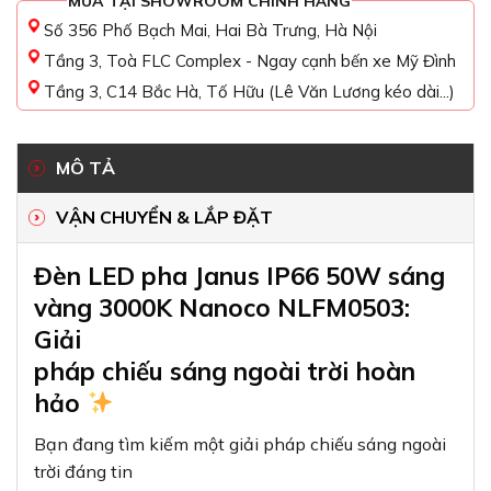
MUA TẠI SHOWROOM CHÍNH HÃNG
Số 356 Phố Bạch Mai, Hai Bà Trưng, Hà Nội
Tầng 3, Toà FLC Complex - Ngay cạnh bến xe Mỹ Đình
Tầng 3, C14 Bắc Hà, Tố Hữu (Lê Văn Lương kéo dài...)
MÔ TẢ
VẬN CHUYỂN & LẮP ĐẶT
Đèn LED pha Janus IP66 50W sáng
vàng 3000K Nanoco NLFM0503:
Giải
pháp chiếu sáng ngoài trời hoàn
hảo
Bạn đang tìm kiếm một giải pháp chiếu sáng ngoài
trời đáng tin