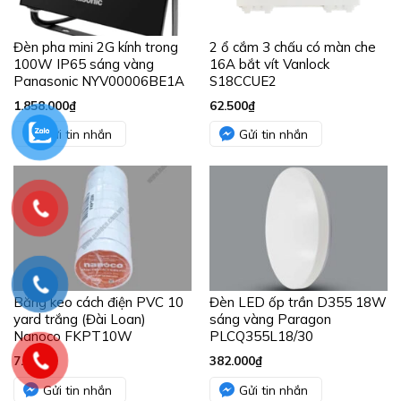
Đèn pha mini 2G kính trong
2 ổ cắm 3 chấu có màn che
100W IP65 sáng vàng
16A bắt vít Vanlock
Panasonic NYV00006BE1A
S18CCUE2
1.858.000
₫
62.500
₫
Gửi tin nhắn
Gửi tin nhắn
Băng keo cách điện PVC 10
Đèn LED ốp trần D355 18W
yard trắng (Đài Loan)
sáng vàng Paragon
Nanoco FKPT10W
PLCQ355L18/30
7.800
₫
382.000
₫
Gửi tin nhắn
Gửi tin nhắn