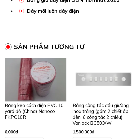
Bảng giá dây điện LION mới nhất 2020
Dây mồi luồn dây điện
SẢN PHẨM TƯƠNG TỰ
Băng keo cách điện PVC 10
Bảng công tắc đầu giường
yard đỏ (China) Nanoco
inox trắng (gồm 2 chiết áp
FKPC10R
đèn, 6 công tắc 2 chiều)
Vanlock BC503/W
6.000
₫
1.500.000
₫