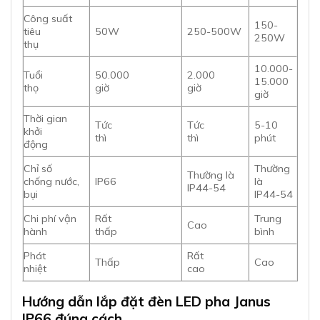
Công suất
150-
tiêu
50W
250-500W
250W
thụ
10.000-
Tuổi
50.000
2.000
15.000
thọ
giờ
giờ
giờ
Thời gian
Tức
Tức
5-10
khởi
thì
thì
phút
động
Chỉ số
Thường
Thường là
chống nước,
IP66
là
IP44-54
bụi
IP44-54
Chi phí vận
Rất
Trung
Cao
hành
thấp
bình
Phát
Rất
Thấp
Cao
nhiệt
cao
Hướng dẫn lắp đặt đèn LED pha Janus
IP66 đúng cách