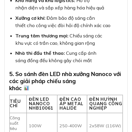
Kho hàng và khu logistics:
Hỗ trợ
nhận diện và sắp xếp hàng hóa hiệu quả
Xưởng cơ khí:
Đảm bảo độ sáng cần
thiết cho công việc đòi hỏi độ chính xác cao
Trung tâm thương mại:
Chiếu sáng các
khu vực có trần cao, không gian rộng
Nhà thi đấu thể thao:
Cung cấp ánh
sáng đồng đều không gây chói mắt
5. So sánh đèn LED nhà xưởng Nanoco với
các giải pháp chiếu sáng
khác
ĐÈN LED
ĐÈN CAO
ĐÈN HUỲNH
TIÊU
NANOCO
ÁP METAL
QUANG CÔNG
CHÍ
NHB10061
HALIDE
NGHIỆP
Công
suất
100W
250-400W
2x58W (116W)
tiêu