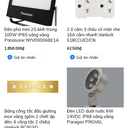
Đèn pha mini 2G kính trong
2 ổ cắm 3 chấu có màn che
100W IP65 sáng vàng
16A cắm nhanh Vanlock
Panasonic NYV00006BE1A
S18CCUE2/CN
1.858.000
₫
62.500
₫
Gửi tin nhắn
Gửi tin nhắn
Bảng công tắc đầu giường
Đèn LED dưới nước 6W
inox vàng (gồm 2 chiết áp
24VDC IP68 sáng vàng
đèn, 6 công tắc 2 chiều)
Paragon PRGV6L
Vanlock BC503/G