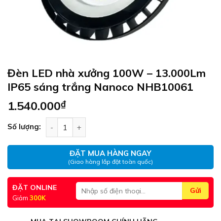
Đèn LED nhà xưởng 100W – 13.000Lm
IP65 sáng trắng Nanoco NHB10061
1.540.000
₫
Đèn LED nhà xưởng 100W – 13.000Lm IP65 sáng
Số lượng:
ĐẶT MUA HÀNG NGAY
(Giao hàng lắp đặt toàn quốc)
ĐẶT ONLINE
Giảm
300K