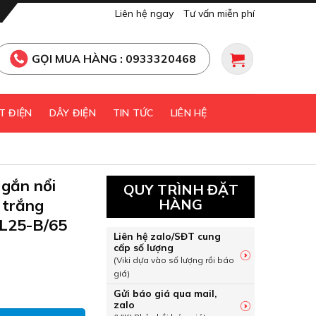
Liên hệ ngay
Tư vấn miễn phí
GỌI MUA HÀNG : 0933320468
T ĐIỆN
DÂY ĐIỆN
TIN TỨC
LIÊN HỆ
gắn nổi
QUY TRÌNH ĐẶT
 trắng
HÀNG
L25-B/65
Liên hệ zalo/SĐT cung
cấp số lượng
(Viki dựa vào số lượng rồi báo
giá)
t gắn nổi màu đen 25W sáng trắng Paragon PSDLL182L25-B/
Gửi báo giá qua mail,
zalo