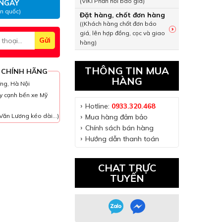
(VIKI Phản hồi báo giá)
NGAY
àn quốc)
Đặt hàng, chốt đơn hàng
((Khách hàng chốt đơn báo
giá, lên hợp đồng, cọc và giao
hàng)
THÔNG TIN MUA
 CHÍNH HÃNG
HÀNG
ưng, Hà Nội
y cạnh bến xe Mỹ
Hotline:
0933.320.468
Văn Lương kéo dài...)
Mua hàng đảm bảo
Chính sách bán hàng
Hướng dẫn thanh toán
CHAT TRỰC
TUYẾN