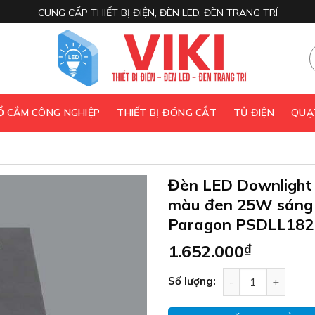
CUNG CẤP THIẾT BỊ ĐIỆN, ĐÈN LED, ĐÈN TRANG TRÍ
 Ổ CẮM CÔNG NGHIỆP
THIẾT BỊ ĐÓNG CẮT
TỦ ĐIỆN
QUẠ
Đèn LED Downlight 
màu đen 25W sáng
Paragon PSDLL182
1.652.000
₫
Đèn LED Downligh
Số lượng: