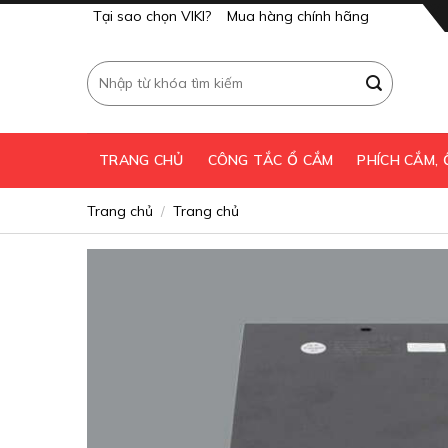
Skip
Tại sao chọn VIKI?
Mua hàng chính hãng
to
content
Tìm
kiếm:
TRANG CHỦ
CÔNG TẮC Ổ CẮM
PHÍCH CẮM,
Trang chủ
Trang chủ
/