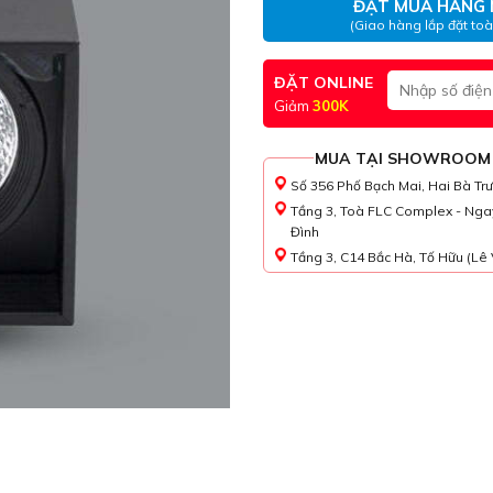
ĐẶT MUA HÀNG 
(Giao hàng lắp đặt to
ĐẶT ONLINE
Giảm
300K
MUA TẠI SHOWROOM
Số 356 Phố Bạch Mai, Hai Bà Tr
Tầng 3, Toà FLC Complex - Nga
Đình
Tầng 3, C14 Bắc Hà, Tố Hữu (Lê 