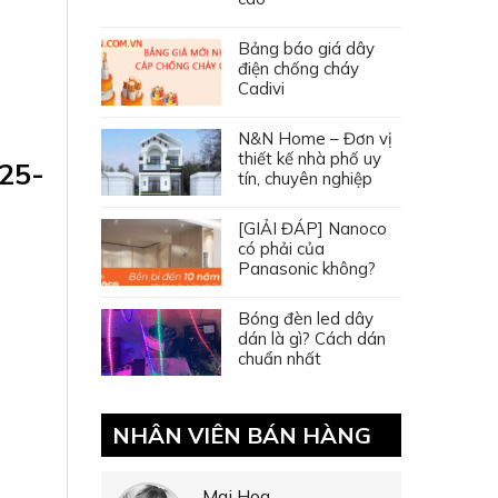
Bảng báo giá dây
điện chống cháy
Cadivi
N&N Home – Đơn vị
thiết kế nhà phố uy
25-
tín, chuyên nghiệp
[GIẢI ĐÁP] Nanoco
có phải của
Panasonic không?
Bóng đèn led dây
dán là gì? Cách dán
chuẩn nhất
NHÂN VIÊN BÁN HÀNG
Mai Hoa