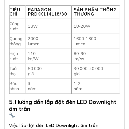
TIÊU
PARAGON
SẢN PHẨM THÔNG
CHÍ
PRDKK114L18/30
THƯỜNG
Công
18W
18-20W
suất
Quang
2000
1600-1800
thông
lumen
lumen
Hiệu
110
80-90
suất
lm/W
lm/W
Tuổi
50.000
30.000-40.000
thọ
giờ
giờ
Bảo
3
1-2
hành
năm
năm
5. Hướng dẫn lắp đặt đèn LED Downlight
âm trần
Việc lắp đặt
đèn LED Downlight âm trần