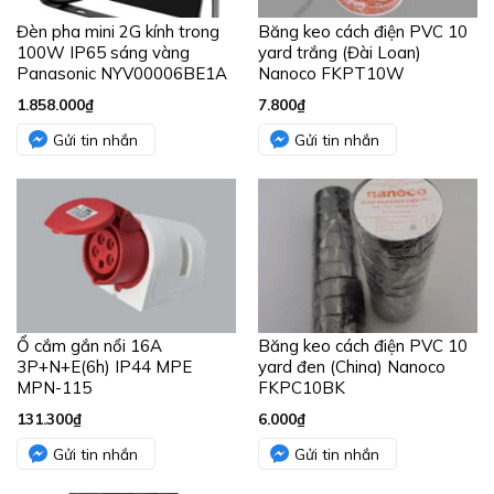
Đèn pha mini 2G kính trong
Băng keo cách điện PVC 10
100W IP65 sáng vàng
yard trắng (Đài Loan)
Panasonic NYV00006BE1A
Nanoco FKPT10W
1.858.000
₫
7.800
₫
Gửi tin nhắn
Gửi tin nhắn
Ổ cắm gắn nổi 16A
Băng keo cách điện PVC 10
3P+N+E(6h) IP44 MPE
yard đen (China) Nanoco
MPN-115
FKPC10BK
131.300
₫
6.000
₫
Gửi tin nhắn
Gửi tin nhắn