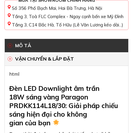
MUA TẠI SHOWROOM CHÍNH HÃNG
Số 356 Phố Bạch Mai, Hai Bà Trưng, Hà Nội
Tầng 3, Toà FLC Complex - Ngay cạnh bến xe Mỹ Đình
Tầng 3, C14 Bắc Hà, Tố Hữu (Lê Văn Lương kéo dài...)
MÔ TẢ
VẬN CHUYỂN & LẮP ĐẶT
html
Đèn LED Downlight âm trần
18W sáng vàng Paragon
PRDKK114L18/30: Giải pháp chiếu
sáng hiện đại cho không
gian của bạn