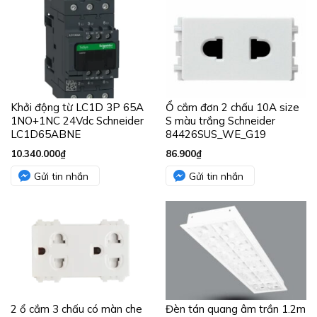
Khởi động từ LC1D 3P 65A
Ổ cắm đơn 2 chấu 10A size
1NO+1NC 24Vdc Schneider
S màu trắng Schneider
LC1D65ABNE
84426SUS_WE_G19
10.340.000
₫
86.900
₫
Gửi tin nhắn
Gửi tin nhắn
2 ổ cắm 3 chấu có màn che
Đèn tán quang âm trần 1.2m