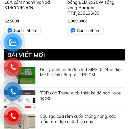
16A cắm nhanh Vanlock
bóng LED 2x20W sáng
S18CCUE2/CN
vàng Paragon
PRFJ236L36/30
62.500
₫
1.009.000
₫
Gửi tin nhắn
Gửi tin nhắn
BÀI VIẾT MỚI
Đại lý phân phối đèn led MPE, thiết bị điện
MPE chính hãng tại TPHCM
TOP các Trang web thiết kế đồ họa nước
ngoài
Cấu tạo của rèm cuốn chống nắng, các
mẫu rèm đẹp nhất hiện nay