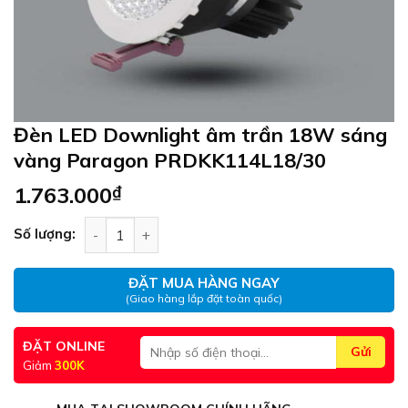
Đèn LED Downlight âm trần 18W sáng
vàng Paragon PRDKK114L18/30
1.763.000
₫
Đèn LED Downlight âm trần 18W sáng vàng Par
Số lượng:
ĐẶT MUA HÀNG NGAY
(Giao hàng lắp đặt toàn quốc)
ĐẶT ONLINE
Giảm
300K