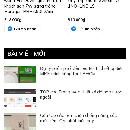
Đèn LED Downlight âm trần
Any Trip Alarm Switch LA
khách sạn 7W sáng trắng
1NO+1NC LS
Paragon PRHA90L7/65
318.000
₫
310.000
₫
Gửi tin nhắn
Gửi tin nhắn
BÀI VIẾT MỚI
Đại lý phân phối đèn led MPE, thiết bị điện
MPE chính hãng tại TPHCM
TOP các Trang web thiết kế đồ họa nước
ngoài
Cấu tạo của rèm cuốn chống nắng, các
mẫu rèm đẹp nhất hiện nay