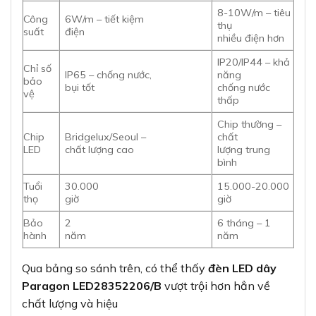
8-10W/m – tiêu
Công
6W/m – tiết kiệm
thụ
suất
điện
nhiều điện hơn
IP20/IP44 – khả
Chỉ số
IP65 – chống nước,
năng
bảo
bụi tốt
chống nước
vệ
thấp
Chip thường –
Chip
Bridgelux/Seoul –
chất
LED
chất lượng cao
lượng trung
bình
Tuổi
30.000
15.000-20.000
thọ
giờ
giờ
Bảo
2
6 tháng – 1
hành
năm
năm
Qua bảng so sánh trên, có thể thấy
đèn LED dây
Paragon LED28352206/B
vượt trội hơn hẳn về
chất lượng và hiệu