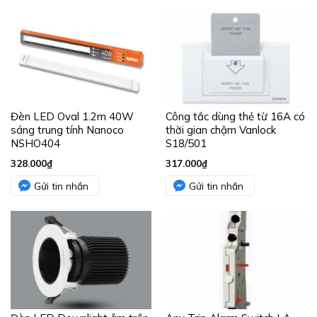
Đèn LED Oval 1.2m 40W
Công tắc dùng thẻ từ 16A có
sáng trung tính Nanoco
thời gian chậm Vanlock
NSHO404
S18/501
328.000
₫
317.000
₫
Gửi tin nhắn
Gửi tin nhắn