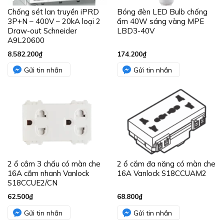
Chống sét lan truyền iPRD
Bóng đèn LED Bulb chống
3P+N – 400V – 20kA loại 2
ẩm 40W sáng vàng MPE
Draw-out Schneider
LBD3-40V
A9L20600
8.582.200
₫
174.200
₫
Gửi tin nhắn
Gửi tin nhắn
2 ổ cắm 3 chấu có màn che
2 ổ cắm đa năng có màn che
16A cắm nhanh Vanlock
16A Vanlock S18CCUAM2
S18CCUE2/CN
62.500
₫
68.800
₫
Gửi tin nhắn
Gửi tin nhắn