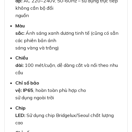
áp:
AC 220~240V, 50-60Hz – sử dụng trực tiếp
không cần bộ đổi
nguồn
Màu
sắc:
Ánh sáng xanh dương tinh tế (cũng có sẵn
các phiên bản ánh
sáng vàng và trắng)
Chiều
dài:
100 mét/cuộn, dễ dàng cắt và nối theo nhu
cầu
Chỉ số bảo
vệ:
IP65
, hoàn toàn phù hợp cho
sử dụng ngoài trời
Chip
LED:
Sử dụng chip Bridgelux/Seoul chất lượng
cao