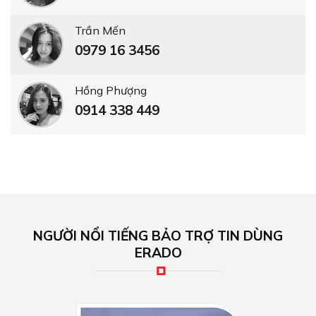
Trần Mến
0979 16 3456
Hồng Phượng
0914 338 449
NGƯỜI NỔI TIẾNG BẢO TRỢ TIN DÙNG
ERADO