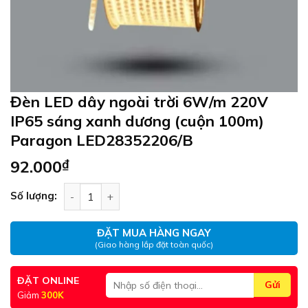
Đèn LED dây ngoài trời 6W/m 220V
IP65 sáng xanh dương (cuộn 100m)
Paragon LED28352206/B
92.000
₫
Đèn LED dây ngoài trời 6W/m 220V IP65 sáng x
Số lượng:
ĐẶT MUA HÀNG NGAY
(Giao hàng lắp đặt toàn quốc)
ĐẶT ONLINE
Giảm
300K