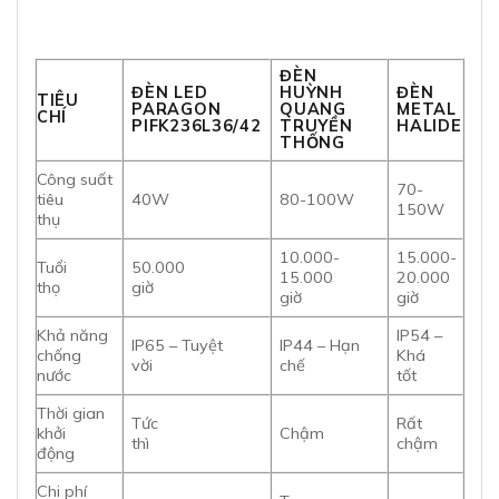
ĐÈN
ĐÈN LED
HUỲNH
ĐÈN
TIÊU
PARAGON
QUANG
METAL
CHÍ
PIFK236L36/42
TRUYỀN
HALIDE
THỐNG
Công suất
70-
tiêu
40W
80-100W
150W
thụ
10.000-
15.000-
Tuổi
50.000
15.000
20.000
thọ
giờ
giờ
giờ
Khả năng
IP54 –
IP65 – Tuyệt
IP44 – Hạn
chống
Khá
vời
chế
nước
tốt
Thời gian
Tức
Rất
khởi
Chậm
thì
chậm
động
Chi phí