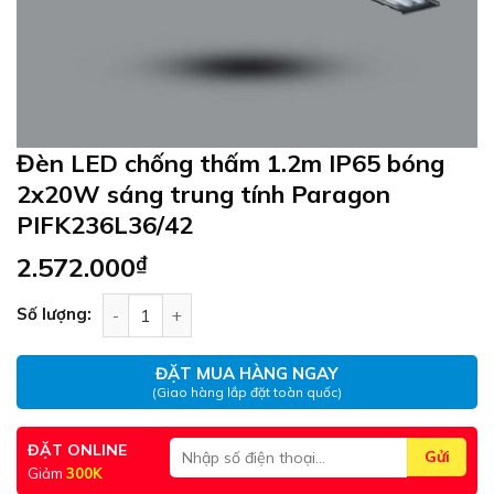
Đèn LED chống thấm 1.2m IP65 bóng
2x20W sáng trung tính Paragon
PIFK236L36/42
2.572.000
₫
Đèn LED chống thấm 1.2m IP65 bóng 2x20W sáng
Số lượng:
ĐẶT MUA HÀNG NGAY
(Giao hàng lắp đặt toàn quốc)
ĐẶT ONLINE
Giảm
300K