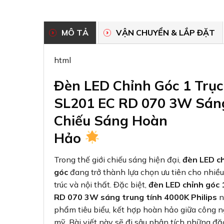
MÔ TẢ
VẬN CHUYỂN & LẮP ĐẶT
html
Đèn LED Chỉnh Góc 1 Trục
SL201 EC RD 070 3W Sáng 
Chiếu Sáng Hoàn
Hảo
Trong thế giới chiếu sáng hiện đại,
đèn LED c
góc
đang trở thành lựa chọn ưu tiên cho nhiề
trúc và nội thất. Đặc biệt,
đèn LED chỉnh góc 
RD 070 3W sáng trung tính 4000K Philips
n
phẩm tiêu biểu, kết hợp hoàn hảo giữa công ng
mỹ. Bài viết này sẽ đi sâu phân tích những đ