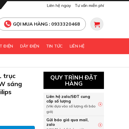
Liên hệ ngay
Tư vấn miễn phí
GỌI MUA HÀNG : 0933320468
T ĐIỆN
DÂY ĐIỆN
TIN TỨC
LIÊN HỆ
 trục
QUY TRÌNH ĐẶT
3W sáng
HÀNG
lips
Liên hệ zalo/SĐT cung
cấp số lượng
(Viki dựa vào số lượng rồi báo
giá)
 1 trục SL201 EC RD 070 3W sáng trung tính 4000K Philips số
Gửi báo giá qua mail,
zalo