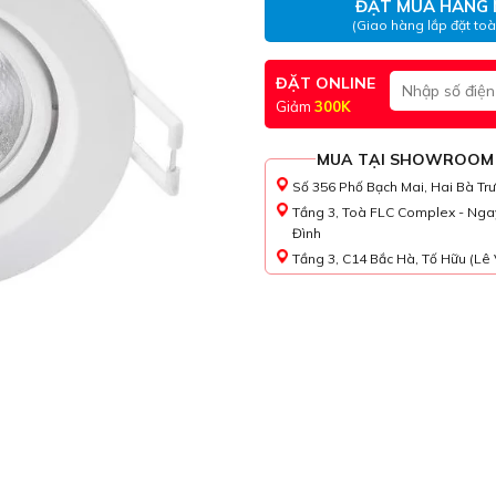
ĐẶT MUA HÀNG 
(Giao hàng lắp đặt to
ĐẶT ONLINE
Giảm
300K
MUA TẠI SHOWROOM
Số 356 Phố Bạch Mai, Hai Bà Tr
Tầng 3, Toà FLC Complex - Nga
Đình
Tầng 3, C14 Bắc Hà, Tố Hữu (Lê 