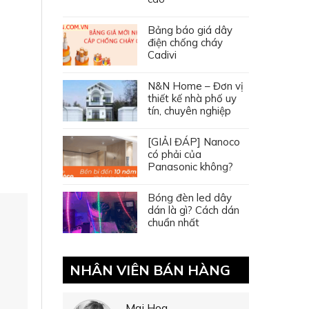
Bảng báo giá dây
điện chống cháy
Cadivi
N&N Home – Đơn vị
thiết kế nhà phố uy
tín, chuyên nghiệp
[GIẢI ĐÁP] Nanoco
có phải của
Panasonic không?
Bóng đèn led dây
dán là gì? Cách dán
chuẩn nhất
NHÂN VIÊN BÁN HÀNG
Mai Hoa