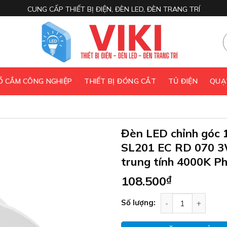
CUNG CẤP THIẾT BỊ ĐIỆN, ĐÈN LED, ĐÈN TRANG TRÍ
 Ổ CẮM CÔNG NGHIỆP
THIẾT BỊ ĐÓNG CẮT
TỦ ĐIỆN
QUẠ
Đèn LED chỉnh góc 1
SL201 EC RD 070 
trung tính 4000K Phi
108.500
₫
Đèn LED chỉnh góc
Số lượng: