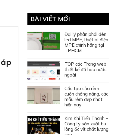
BÀI VIẾT MỚI
Đại lý phân phối đèn
led MPE, thiết bị điện
MPE chính hãng tại
TPHCM
háp
TOP các Trang web
thiết kế đồ họa nước
ngoài
Cấu tạo của rèm
cuốn chống nắng, các
mẫu rèm đẹp nhất
hiện nay
Kim Khí Tiến Thành –
Công ty sản xuất bu
lông ốc vít chất lượng
cao