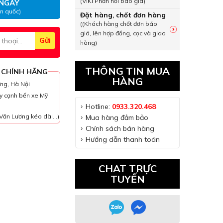
(VIKI Phản hồi báo giá)
NGAY
àn quốc)
Đặt hàng, chốt đơn hàng
((Khách hàng chốt đơn báo
giá, lên hợp đồng, cọc và giao
hàng)
THÔNG TIN MUA
 CHÍNH HÃNG
HÀNG
ưng, Hà Nội
y cạnh bến xe Mỹ
Hotline:
0933.320.468
Văn Lương kéo dài...)
Mua hàng đảm bảo
Chính sách bán hàng
Hướng dẫn thanh toán
CHAT TRỰC
TUYẾN