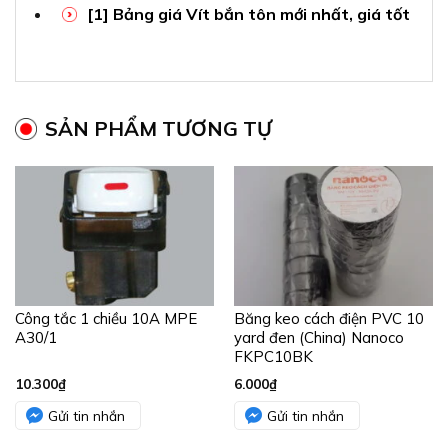
[1] Bảng giá Vít bắn tôn mới nhất, giá tốt
SẢN PHẨM TƯƠNG TỰ
Công tắc 1 chiều 10A MPE
Băng keo cách điện PVC 10
A30/1
yard đen (China) Nanoco
FKPC10BK
10.300
₫
6.000
₫
Gửi tin nhắn
Gửi tin nhắn