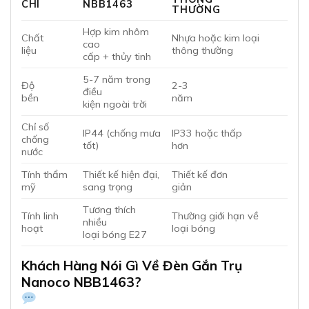
CHÍ
NBB1463
THƯỜNG
Hợp kim nhôm
Chất
Nhựa hoặc kim loại
cao
liệu
thông thường
cấp + thủy tinh
5-7 năm trong
Độ
2-3
điều
bền
năm
kiện ngoài trời
Chỉ số
IP44 (chống mưa
IP33 hoặc thấp
chống
tốt)
hơn
nước
Tính thẩm
Thiết kế hiện đại,
Thiết kế đơn
mỹ
sang trọng
giản
Tương thích
Tính linh
Thường giới hạn về
nhiều
hoạt
loại bóng
loại bóng E27
Khách Hàng Nói Gì Về Đèn Gắn Trụ
Nanoco NBB1463?