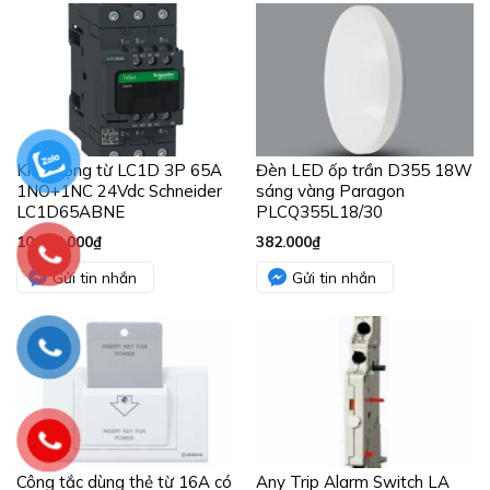
Khởi động từ LC1D 3P 65A
Đèn LED ốp trần D355 18W
1NO+1NC 24Vdc Schneider
sáng vàng Paragon
LC1D65ABNE
PLCQ355L18/30
10.340.000
₫
382.000
₫
Gửi tin nhắn
Gửi tin nhắn
Công tắc dùng thẻ từ 16A có
Any Trip Alarm Switch LA