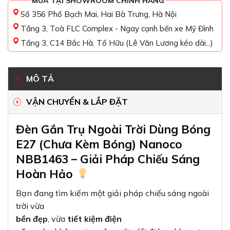
MUA TẠI SHOWROOM CHÍNH HÃNG
Số 356 Phố Bạch Mai, Hai Bà Trưng, Hà Nội
Tầng 3, Toà FLC Complex - Ngay cạnh bến xe Mỹ Đình
Tầng 3, C14 Bắc Hà, Tố Hữu (Lê Văn Lương kéo dài...)
MÔ TẢ
VẬN CHUYỂN & LẮP ĐẶT
Đèn Gắn Trụ Ngoài Trời Dùng Bóng
E27 (Chưa Kèm Bóng) Nanoco
NBB1463 – Giải Pháp Chiếu Sáng
Hoàn Hảo
Bạn đang tìm kiếm một giải pháp chiếu sáng ngoài
trời vừa
bền đẹp
, vừa
tiết kiệm điện