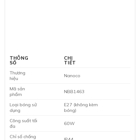
THÔNG
CHI
SỐ
TIẾT
Thương
Nanoco
hiệu
Mã sản
NBB1463
phẩm
Loại bóng sử
E27 (không kèm
dụng
bóng)
Công suất tối
60W
đa
Chỉ số chống
IP44