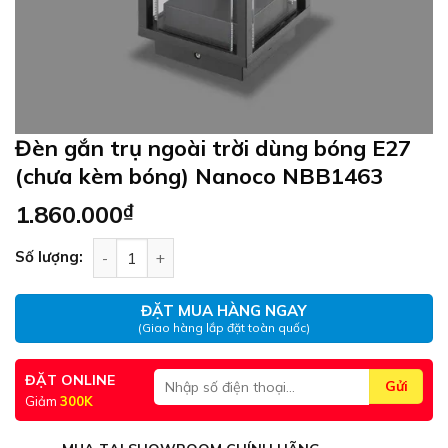
Đèn gắn trụ ngoài trời dùng bóng E27
(chưa kèm bóng) Nanoco NBB1463
1.860.000
₫
Đèn gắn trụ ngoài trời dùng bóng E27 (chưa kè
Số lượng:
ĐẶT MUA HÀNG NGAY
(Giao hàng lắp đặt toàn quốc)
ĐẶT ONLINE
Giảm
300K