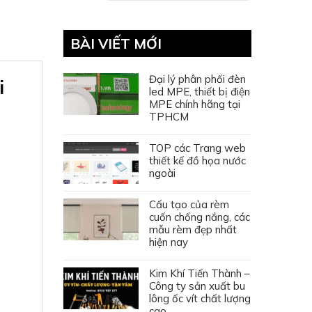
BÀI VIẾT MỚI
Đại lý phân phối đèn
i
led MPE, thiết bị điện
MPE chính hãng tại
TPHCM
TOP các Trang web
thiết kế đồ họa nước
ngoài
Cấu tạo của rèm
cuốn chống nắng, các
mẫu rèm đẹp nhất
hiện nay
Kim Khí Tiến Thành –
Công ty sản xuất bu
lông ốc vít chất lượng
cao