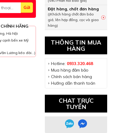
(VIKI Phản hồi báo giá)
Đặt hàng, chốt đơn hàng
((Khách hàng chốt đơn báo
giá, lên hợp đồng, cọc và giao
hàng)
 CHÍNH HÃNG
ưng, Hà Nội
y cạnh bến xe Mỹ
THÔNG TIN MUA
HÀNG
Văn Lương kéo dài...)
Hotline:
0933.320.468
Mua hàng đảm bảo
Chính sách bán hàng
Hướng dẫn thanh toán
CHAT TRỰC
TUYẾN