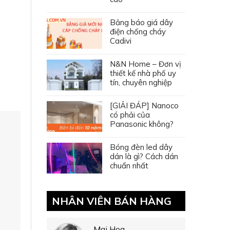
Bảng báo giá dây
điện chống cháy
Cadivi
N&N Home – Đơn vị
thiết kế nhà phố uy
tín, chuyên nghiệp
[GIẢI ĐÁP] Nanoco
có phải của
Panasonic không?
Bóng đèn led dây
dán là gì? Cách dán
chuẩn nhất
NHÂN VIÊN BÁN HÀNG
Mai Hoa