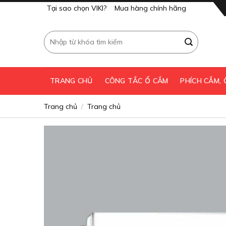
Skip
Tại sao chọn VIKI?
Mua hàng chính hãng
to
content
Tìm
kiếm:
TRANG CHỦ
CÔNG TẮC Ổ CẮM
PHÍCH CẮM,
Trang chủ
Trang chủ
/