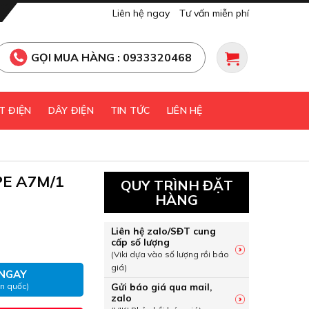
Liên hệ ngay
Tư vấn miễn phí
GỌI MUA HÀNG : 0933320468
T ĐIỆN
DÂY ĐIỆN
TIN TỨC
LIÊN HỆ
MPE A7M/1
QUY TRÌNH ĐẶT
HÀNG
MPE A7M/1 số lượng
Liên hệ zalo/SĐT cung
cấp số lượng
(Viki dựa vào số lượng rồi báo
giá)
NGAY
Gửi báo giá qua mail,
àn quốc)
zalo