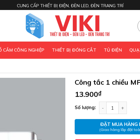
CUNG CẤP THIẾT BỊ ĐIỆN, ĐÈN LED, ĐÈN TRANG TRÍ
 Ổ CẮM CÔNG NGHIỆP
THIẾT BỊ ĐÓNG CẮT
TỦ ĐIỆN
QUẠ
Công tắc 1 chiều 
13.900
₫
Công tắc 1 chiều 
Số lượng:
ĐẶT MUA HÀNG 
(Giao hàng lắp đặt to