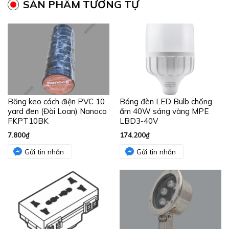
SẢN PHẨM TƯƠNG TỰ
Băng keo cách điện PVC 10
Bóng đèn LED Bulb chống
yard đen (Đài Loan) Nanoco
ẩm 40W sáng vàng MPE
FKPT10BK
LBD3-40V
7.800
₫
174.200
₫
Gửi tin nhắn
Gửi tin nhắn