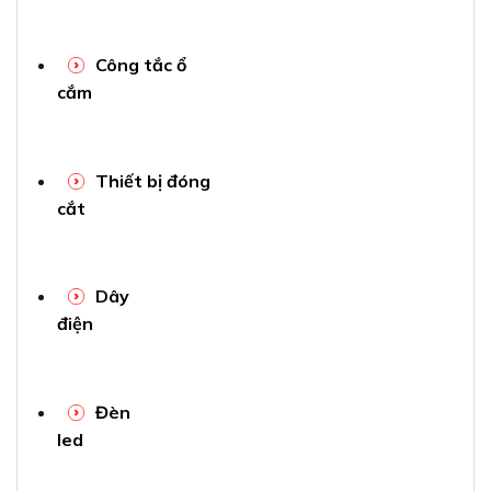
Công tắc ổ
cắm
Thiết bị đóng
cắt
Dây
điện
Đèn
led