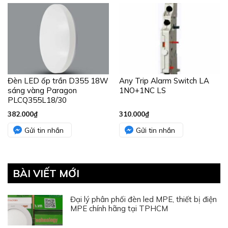
Đèn LED ốp trần D355 18W
Any Trip Alarm Switch LA
sáng vàng Paragon
1NO+1NC LS
PLCQ355L18/30
382.000
₫
310.000
₫
Gửi tin nhắn
Gửi tin nhắn
BÀI VIẾT MỚI
Đại lý phân phối đèn led MPE, thiết bị điện
MPE chính hãng tại TPHCM