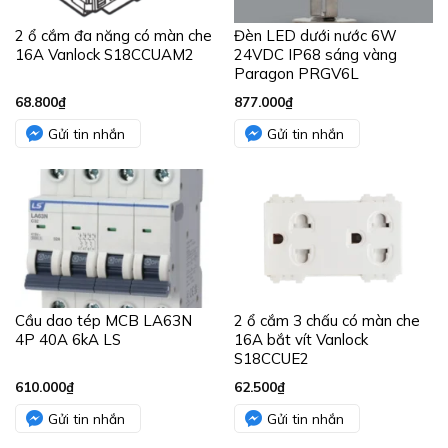
2 ổ cắm đa năng có màn che
Đèn LED dưới nước 6W
16A Vanlock S18CCUAM2
24VDC IP68 sáng vàng
Paragon PRGV6L
68.800
₫
877.000
₫
Gửi tin nhắn
Gửi tin nhắn
Cầu dao tép MCB LA63N
2 ổ cắm 3 chấu có màn che
4P 40A 6kA LS
16A bắt vít Vanlock
S18CCUE2
610.000
₫
62.500
₫
Gửi tin nhắn
Gửi tin nhắn