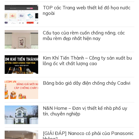
TOP các Trang web thiết kế đồ họa nước
ngoài
Cấu tạo của rèm cuốn chống nắng, các
mẫu rèm đẹp nhất hiện nay
Kim Khí Tiến Thành – Công ty sản xuất bu
lông ốc vít chất lượng cao
Bảng báo giá dây điện chống cháy Cadivi
N&N Home – Đơn vị thiết kế nhà phố uy
tín, chuyên nghiệp
[GIẢI ĐÁP] Nanoco có phải của Panasonic
không?