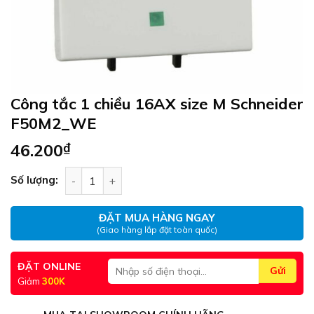
Công tắc 1 chiều 16AX size M Schneider
F50M2_WE
46.200
₫
Công tắc 1 chiều 16AX size M Schneider F50M2_
Số lượng:
ĐẶT MUA HÀNG NGAY
(Giao hàng lắp đặt toàn quốc)
ĐẶT ONLINE
Giảm
300K