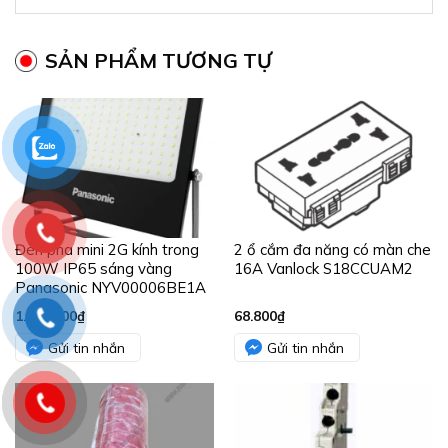
SẢN PHẨM TƯƠNG TỰ
Đèn pha mini 2G kính trong
2 ổ cắm đa năng có màn che
100W IP65 sáng vàng
16A Vanlock S18CCUAM2
Panasonic NYV00006BE1A
1.858.000
₫
68.800
₫
Gửi tin nhắn
Gửi tin nhắn