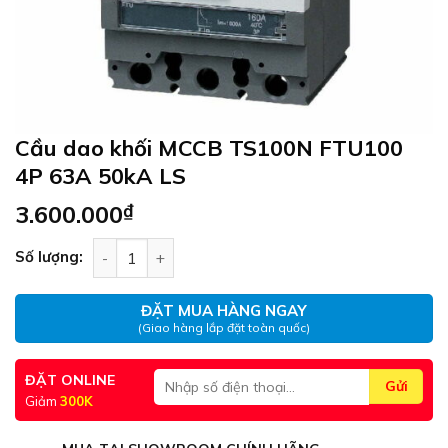
Cầu dao khối MCCB TS100N FTU100
4P 63A 50kA LS
3.600.000
₫
Cầu dao khối MCCB TS100N FTU100 4P 63A 50kA
Số lượng:
ĐẶT MUA HÀNG NGAY
(Giao hàng lắp đặt toàn quốc)
ĐẶT ONLINE
Giảm
300K