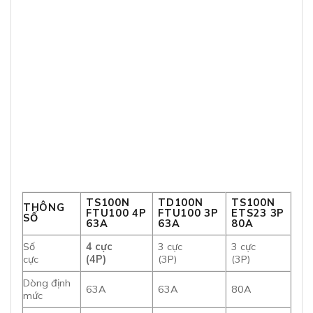
TS100N
TD100N
TS100N
THÔNG
FTU100 4P
FTU100 3P
ETS23 3P
SỐ
63A
63A
80A
Số
4 cực
3 cực
3 cực
cực
(4P)
(3P)
(3P)
Dòng định
63A
63A
80A
mức