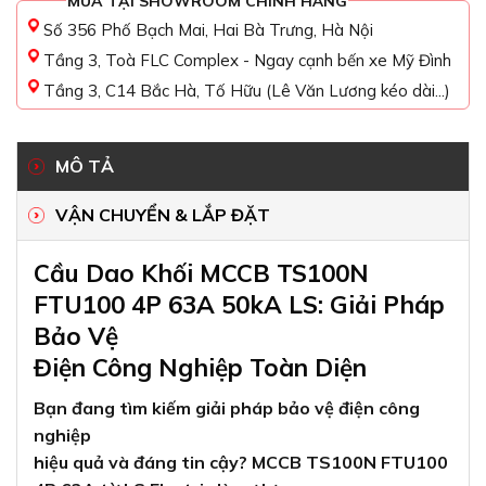
MUA TẠI SHOWROOM CHÍNH HÃNG
Số 356 Phố Bạch Mai, Hai Bà Trưng, Hà Nội
Tầng 3, Toà FLC Complex - Ngay cạnh bến xe Mỹ Đình
Tầng 3, C14 Bắc Hà, Tố Hữu (Lê Văn Lương kéo dài...)
MÔ TẢ
VẬN CHUYỂN & LẮP ĐẶT
Cầu Dao Khối MCCB TS100N
FTU100 4P 63A 50kA LS: Giải Pháp
Bảo Vệ
Điện Công Nghiệp Toàn Diện
Bạn đang tìm kiếm giải pháp bảo vệ điện công
nghiệp
hiệu quả và đáng tin cậy? MCCB TS100N FTU100