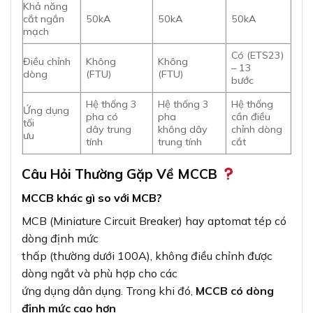
Khả năng
cắt ngắn
50kA
50kA
50kA
mạch
Có (ETS23)
Điều chỉnh
Không
Không
– 13
dòng
(FTU)
(FTU)
bước
Hệ thống 3
Hệ thống 3
Hệ thống
Ứng dụng
pha có
pha
cần điều
tối
dây trung
không dây
chỉnh dòng
ưu
tính
trung tính
cắt
Câu Hỏi Thường Gặp Về MCCB
MCCB khác gì so với MCB?
MCB (Miniature Circuit Breaker) hay aptomat tép có
dòng định mức
thấp (thường dưới 100A), không điều chỉnh được
dòng ngắt và phù hợp cho các
ứng dụng dân dụng. Trong khi đó,
MCCB có dòng
định mức cao hơn