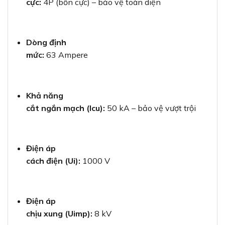
cực:
4P (bốn cực) – bảo vệ toàn diện
Dòng định
mức:
63 Ampere
Khả năng
cắt ngắn mạch (Icu):
50 kA – bảo vệ vượt trội
Điện áp
cách điện (Ui):
1000 V
Điện áp
chịu xung (Uimp):
8 kV