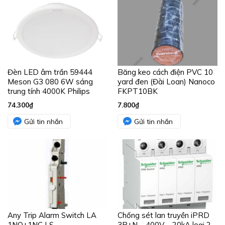
Đèn LED âm trần 59444
Băng keo cách điện PVC 10
Meson G3 080 6W sáng
yard đen (Đài Loan) Nanoco
trung tính 4000K Philips
FKPT10BK
74.300
₫
7.800
₫
Gửi tin nhắn
Gửi tin nhắn
Any Trip Alarm Switch LA
Chống sét lan truyền iPRD
1NO+1NC LS
3P+N – 400V – 20kA loại 2