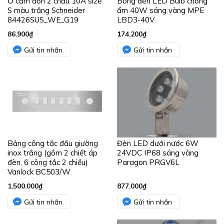
Ổ cắm đơn 2 chấu 10A size
Bóng đèn LED Bulb chống
S màu trắng Schneider
ẩm 40W sáng vàng MPE
84426SUS_WE_G19
LBD3-40V
86.900
₫
174.200
₫
Gửi tin nhắn
Gửi tin nhắn
Bảng công tắc đầu giường
Đèn LED dưới nước 6W
inox trắng (gồm 2 chiết áp
24VDC IP68 sáng vàng
đèn, 6 công tắc 2 chiều)
Paragon PRGV6L
Vanlock BC503/W
1.500.000
₫
877.000
₫
Gửi tin nhắn
Gửi tin nhắn