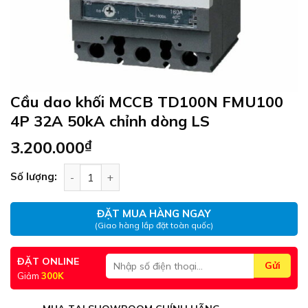
Cầu dao khối MCCB TD100N FMU100
4P 32A 50kA chỉnh dòng LS
3.200.000
₫
Cầu dao khối MCCB TD100N FMU100 4P 32A 50kA 
Số lượng:
ĐẶT MUA HÀNG NGAY
(Giao hàng lắp đặt toàn quốc)
ĐẶT ONLINE
Giảm
300K