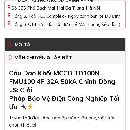
MUA TẠI SHOWROOM CHÍNH HÃNG
Số 356 Phố Bạch Mai, Hai Bà Trưng, Hà Nội
Tầng 3, Toà FLC Complex - Ngay cạnh bến xe Mỹ Đình
Tầng 3, C14 Bắc Hà, Tố Hữu (Lê Văn Lương kéo dài...)
MÔ TẢ
VẬN CHUYỂN & LẮP ĐẶT
Cầu Dao Khối MCCB TD100N
FMU100 4P 32A 50kA Chỉnh Dòng
LS: Giải
Pháp Bảo Vệ Điện Công Nghiệp Tối
Ưu
Trong thời đại công nghiệp hóa hiện nay, việc lựa
chọn thiết bị