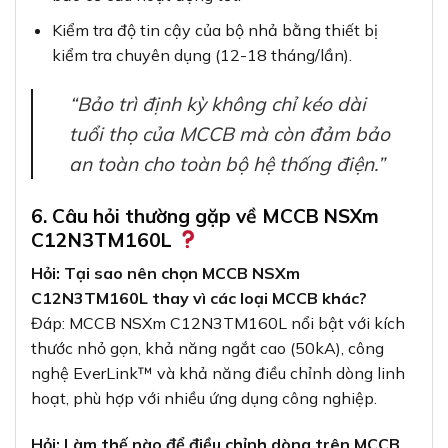
Kiểm tra độ tin cậy của bộ nhả bằng thiết bị
kiểm tra chuyên dụng (12-18 tháng/lần).
“Bảo trì định kỳ không chỉ kéo dài
tuổi thọ của MCCB mà còn đảm bảo
an toàn cho toàn bộ hệ thống điện.”
6. Câu hỏi thường gặp về MCCB NSXm
C12N3TM160L
Hỏi: Tại sao nên chọn MCCB NSXm
C12N3TM160L thay vì các loại MCCB khác?
Đáp: MCCB NSXm C12N3TM160L nổi bật với kích
thước nhỏ gọn, khả năng ngắt cao (50kA), công
nghệ EverLink™ và khả năng điều chỉnh dòng linh
hoạt, phù hợp với nhiều ứng dụng công nghiệp.
Hỏi: Làm thế nào để điều chỉnh dòng trên MCCB