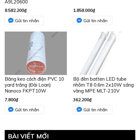
A9L20600
8.582.200
₫
1.858.000
₫
Gửi tin nhắn
Gửi tin nhắn
Băng keo cách điện PVC 10
Bộ đèn batten LED tube
yard trắng (Đài Loan)
nhôm T8 0.6m 2x10W sáng
Nanoco FKPT10W
vàng MPE MLT-210V
7.800
₫
362.200
₫
Gửi tin nhắn
Gửi tin nhắn
BÀI VIẾT MỚI