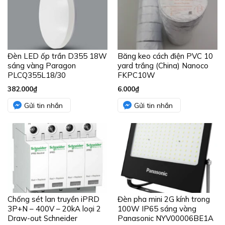
Đèn LED ốp trần D355 18W
Băng keo cách điện PVC 10
sáng vàng Paragon
yard trắng (China) Nanoco
PLCQ355L18/30
FKPC10W
382.000
₫
6.000
₫
Gửi tin nhắn
Gửi tin nhắn
Chống sét lan truyền iPRD
Đèn pha mini 2G kính trong
3P+N – 400V – 20kA loại 2
100W IP65 sáng vàng
Draw-out Schneider
Panasonic NYV00006BE1A