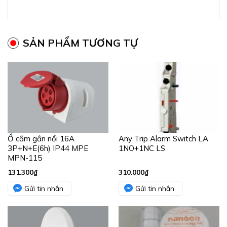
SẢN PHẨM TƯƠNG TỰ
Ổ cắm gắn nổi 16A
Any Trip Alarm Switch LA
3P+N+E(6h) IP44 MPE
1NO+1NC LS
MPN-115
131.300
₫
310.000
₫
Gửi tin nhắn
Gửi tin nhắn