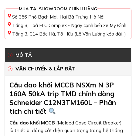
MUA TẠI SHOWROOM CHÍNH HÃNG
Số 356 Phố Bạch Mai, Hai Bà Trưng, Hà Nội
Tầng 3, Toà FLC Complex - Ngay cạnh bến xe Mỹ Đình
Tầng 3, C14 Bắc Hà, Tố Hữu (Lê Văn Lương kéo dài...)
MÔ TẢ
VẬN CHUYỂN & LẮP ĐẶT
Cầu dao khối MCCB NSXm N 3P
160A 50kA trip TMD chỉnh dòng
Schneider C12N3TM160L – Phân
tích chi tiết
Cầu dao khối MCCB
(Molded Case Circuit Breaker)
là thiết bị đóng cắt điện quan trọng trong hệ thống