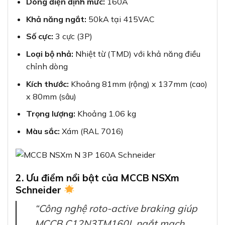
Dòng điện định mức:
160A
Khả năng ngắt:
50kA tại 415VAC
Số cực:
3 cực (3P)
Loại bộ nhả:
Nhiệt từ (TMD) với khả năng điều
chỉnh dòng
Kích thước:
Khoảng 81mm (rộng) x 137mm (cao)
x 80mm (sâu)
Trọng lượng:
Khoảng 1.06 kg
Màu sắc:
Xám (RAL 7016)
2. Ưu điểm nổi bật của MCCB NSXm
Schneider
“Công nghệ roto-active braking giúp
MCCB C12N3TM160L ngắt mạch