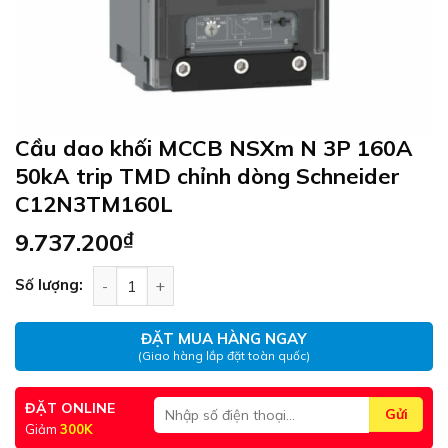
Cầu dao khối MCCB NSXm N 3P 160A
50kA trip TMD chỉnh dòng Schneider
C12N3TM160L
9.737.200
₫
Cầu dao khối MCCB NSXm N 3P 160A 50kA trip T
Số lượng:
ĐẶT MUA HÀNG NGAY
(Giao hàng lắp đặt toàn quốc)
ĐẶT ONLINE
Giảm
300K