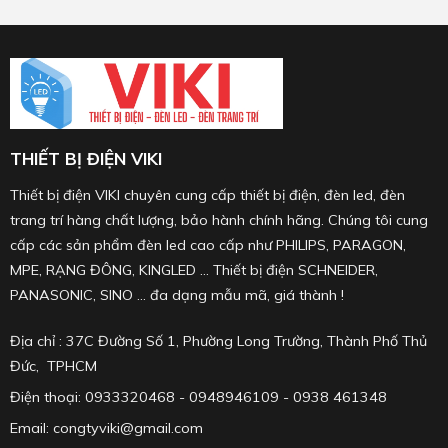
THIẾT BỊ ĐIỆN VIKI
Thiết bị điện VIKI chuyên cung cấp thiết bị điện, đèn led, đèn
trang trí hàng chất lượng, bảo hành chính hãng. Chúng tôi cung
cấp các sản phẩm đèn led cao cấp như PHILIPS, PARAGON,
MPE, RẠNG ĐÔNG, KINGLED ... Thiết bị điện SCHNEIDER,
PANASONIC, SINO ... đa dạng mẫu mã, giá thành !
Địa chỉ : 37C Đường Số 1, Phường Long Trường, Thành Phố Thủ
Đức, TPHCM
Điện thoại: 0933320468 - 0948946109 - 0938 461348
Email: congtyviki@gmail.com