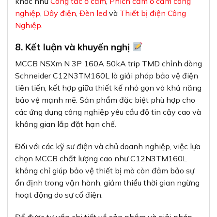
khác như
Công tắc ổ cắm
,
Phích cắm ổ cắm công
nghiệp
,
Dây điện
,
Đèn led
và
Thiết bị điện Công
Nghiệp
.
8. Kết luận và khuyến nghị
MCCB NSXm N 3P 160A 50kA trip TMD chỉnh dòng
Schneider C12N3TM160L là giải pháp bảo vệ điện
tiên tiến, kết hợp giữa thiết kế nhỏ gọn và khả năng
bảo vệ mạnh mẽ. Sản phẩm đặc biệt phù hợp cho
các ứng dụng công nghiệp yêu cầu độ tin cậy cao và
không gian lắp đặt hạn chế.
Đối với các kỹ sư điện và chủ doanh nghiệp, việc lựa
chọn MCCB chất lượng cao như C12N3TM160L
không chỉ giúp bảo vệ thiết bị mà còn đảm bảo sự
ổn định trong vận hành, giảm thiểu thời gian ngừng
hoạt động do sự cố điện.
Để được tư vấn chi tiết về sản phẩm và giải pháp