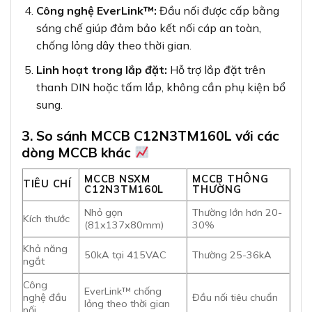
Công nghệ EverLink™:
Đầu nối được cấp bằng
sáng chế giúp đảm bảo kết nối cáp an toàn,
chống lỏng dây theo thời gian.
Linh hoạt trong lắp đặt:
Hỗ trợ lắp đặt trên
thanh DIN hoặc tấm lắp, không cần phụ kiện bổ
sung.
3. So sánh MCCB C12N3TM160L với các
dòng MCCB khác
MCCB NSXM
MCCB THÔNG
TIÊU CHÍ
C12N3TM160L
THƯỜNG
Nhỏ gọn
Thường lớn hơn 20-
Kích thước
(81x137x80mm)
30%
Khả năng
50kA tại 415VAC
Thường 25-36kA
ngắt
Công
EverLink™ chống
nghệ đầu
Đầu nối tiêu chuẩn
lỏng theo thời gian
nối