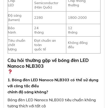
Chip
Chip thông
Semiconductor
LED
thường
(Hàn Quốc)
Độ sáng
2280
1800-2000
(lumen)
Bảo
24
12
hành
tháng
tháng
Tiêu chuẩn
Đạt chuẩn an
Không đồng
chất
toàn
đều
lượng
quốc tế
Câu hỏi thường gặp về bóng đèn LED
Nanoco NLB303
1. Bóng đèn LED Nanoco NLB303 có thể sử dụng
với công tắc điều
chỉnh độ sáng không?
Bóng đèn LED Nanoco NLB303 tiêu chuẩn không
tương thích với tất cả