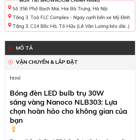
MUA TẠI SHOWROOM CHÍNH HÃNG
Số 356 Phố Bạch Mai, Hai Bà Trưng, Hà Nội
Tầng 3, Toà FLC Complex - Ngay cạnh bến xe Mỹ Đình
Tầng 3, C14 Bắc Hà, Tố Hữu (Lê Văn Lương kéo dài...)
MÔ TẢ
VẬN CHUYỂN & LẮP ĐẶT
html
Bóng đèn LED bulb trụ 30W
sáng vàng Nanoco NLB303: Lựa
chọn hoàn hảo cho không gian của
bạn