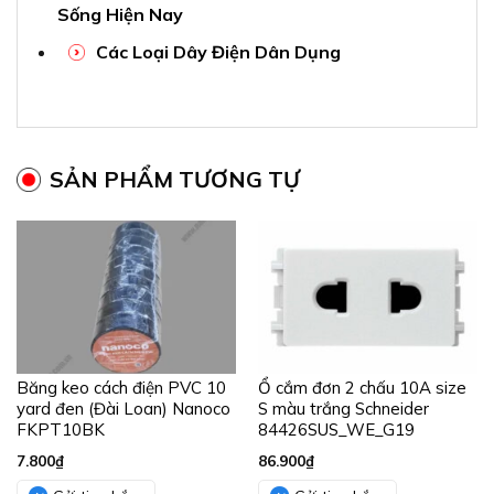
Sống Hiện Nay
Các Loại Dây Điện Dân Dụng
SẢN PHẨM TƯƠNG TỰ
Băng keo cách điện PVC 10
Ổ cắm đơn 2 chấu 10A size
yard đen (Đài Loan) Nanoco
S màu trắng Schneider
FKPT10BK
84426SUS_WE_G19
7.800
₫
86.900
₫