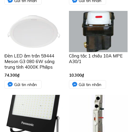
Gửi tin nhắn
Gửi tin nhắn
Đèn LED âm trần 59444
Công tắc 1 chiều 10A MPE
Meson G3 080 6W sáng
A30/1
trung tính 4000K Philips
74.300
₫
10.300
₫
Gửi tin nhắn
Gửi tin nhắn