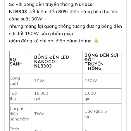
So với bóng đèn truyền thống,
Nanoco
NLB303
tiết kiệm đến 80% điện năng tiêu thụ. Với
công suất 30W
nhưng mang lại quang thông tương đương bóng đèn
sợi đốt 150W, sản phẩm giúp
giảm đáng kể chi phí điện hàng tháng.
BÓNG ĐÈN SỢI
BÓNG ĐÈN LED
SO
ĐỐT
NANOCO
SÁNH
TRUYỀN
NLB303
THỐNG
Công
30W
150W
suất
Tuổi
15.000
1.000
thọ
giờ
giờ
Chi phí
Cao (gấp 5
điện
Thấp
lần)
năng/năm
Phát