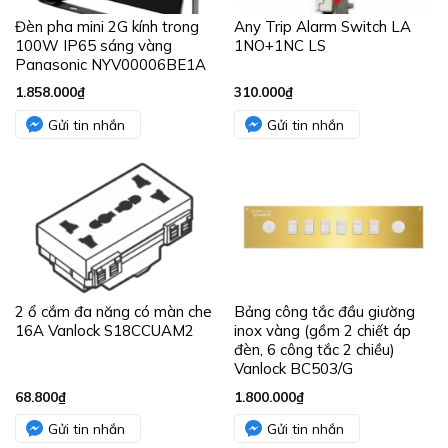
Đèn pha mini 2G kính trong
Any Trip Alarm Switch LA
100W IP65 sáng vàng
1NO+1NC LS
Panasonic NYV00006BE1A
1.858.000
₫
310.000
₫
Gửi tin nhắn
Gửi tin nhắn
2 ổ cắm đa năng có màn che
Bảng công tắc đầu giường
16A Vanlock S18CCUAM2
inox vàng (gồm 2 chiết áp
đèn, 6 công tắc 2 chiều)
Vanlock BC503/G
68.800
₫
1.800.000
₫
Gửi tin nhắn
Gửi tin nhắn