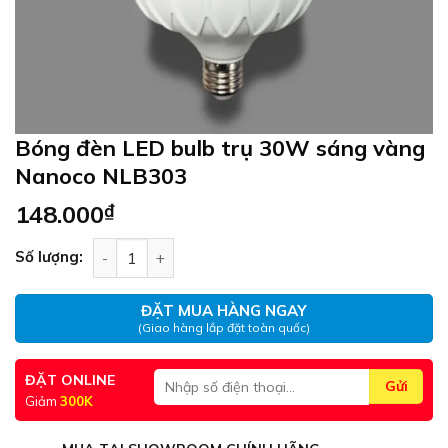
Bóng đèn LED bulb trụ 30W sáng vàng
Nanoco NLB303
148.000
₫
Bóng đèn LED bulb trụ 30W sáng vàng Nanoco N
Số lượng:
ĐẶT MUA HÀNG NGAY
(Giao hàng lắp đặt toàn quốc)
ĐẶT ONLINE
Giảm
300K